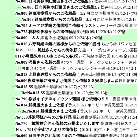
No.806 日向美弥＠紅葉国さまのご依頼品1/2
松井@FEG
09/12/17(木)
No.806 日向美弥＠紅葉国さまのご依頼品2/2
松井@FEG
09/12/17
No.808 鈴藤瑞樹様からのご依頼品 1/2
可西＠涼州藩国
09/12/17(木)
No.808 鈴藤瑞樹様からのご依頼品 2/2
可西＠涼州藩国
09/12/17
No.794 ミーア＠愛鳴之藩国様ご依頼イラスト
ホーリー＠満天星国
0
No.775 桂林怜夜様からの御依頼品
影法師
09/12/23(水) 21:27
No.809－ＳＳ
黒霧＠土場藩国
09/12/24(木) 2:09
No.810 八守時緒＠鍋の国様からのご依頼SS提出
ちひろ@リワマヒ国
Ｎｏ．725 風杜さんからの御依頼
刻生・Ｆ・悠也＠フィーブル藩
811小鳥遊敦＠FEGさまからの依頼
八守時緒＠鍋の国
10/1/8(金) 18:
No.809 沢邑さん依頼の品
むつき・萩野・ドラケン＠レンジャー連邦
おまけ
むつき・萩野・ドラケン＠レンジャー連邦
10/1/11(月) 2:1
No.813 比野青狸様からのご依頼品
可西＠涼州藩国
10/1/14(木) 21:39
No.606夜國涼華＠海法よけ藩国さん依頼ＳＳ完成しま...
多岐川佑華
No.815-SS
黒霧＠土場藩国
10/1/27(水) 23:23
Re:No.815-SS
黒霧＠土場藩国
10/1/29(金) 20:13
No.790 桜城キイチ＠キノウツン藩国 様ご依頼のＳＳ...
夜國涼華＠海
No.814 船橋鷹大さまご依頼イラスト 1/2
ホーリー＠満天星国
10/2/1
Re:No.814 船橋鷹大さまご依頼イラスト 1/2
ホーリー＠満天星国
No'503芹沢琴様からのご依頼品
羅幻雅貴＠羅幻王国
10/2/17(水) 1:5
No.770 鷺坂祐介さん依頼のSS提出いたします
高原鋼一郎＠スタッ
Ｎｏ．791小宇宙さんよりの御依頼（ＳＳ）
刻生・Ｆ・悠也＠フィ
No.669 日向美弥＠紅葉国さまのご依頼品
黒崎克耶＠海法よけ藩国
1