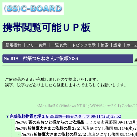
携帯閲覧可能ＵＰ板
新規投稿
┃
ツリー表示
┃
一覧表示
┃
トピック表示
┃
検索
┃
設定
┃
ホー
No.819 都築つらねさんご依頼のSS
ご依頼品のＳＳが完成しましたので提出いたします。
誤字、脱字などありましたら修正しますのでよろしくお願いします。
<Mozilla/5.0 (Windows NT 6.1; WOW64; rv:2.0.1) Gecko/2
▼
完成依頼物置き場１８
高原鋼一郎＠スタッフ
09/11/1(日) 23:52
No.768 蒼のあおひと様からのご依頼品
しじま＠玄霧藩国
09/11/2(月)
No.788船橋鷹大さまご依頼の品１/２
瑠璃＠になし藩国
09/11/4(水) 2
No.788船橋鷹大さまご依頼の品２/２
瑠璃＠になし藩国
09/11/4(