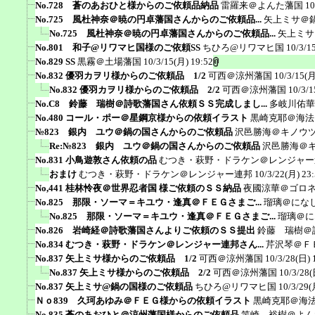
No.728 蒼のあおひと様からのご依頼品納品
雷羅来＠よんた藩国
10
No.725 風杜神奈＠暁の円卓藩国さんからのご依頼品...
矢上ミサ＠
No.725 風杜神奈＠暁の円卓藩国さんからのご依頼品...
矢上ミサ
No.801 和子@リワマヒ国様のご依頼SS
ちひろ@リワマヒ国
10/3/1
No.829 SS
黒霧＠土場藩国
10/3/15(月) 19:52
No.832 優羽カヲリ様からのご依頼品 1/2
可西＠涼州藩国
10/3/15(月
No.832 優羽カヲリ様からのご依頼品 2/2
可西＠涼州藩国
10/3/1
No.C8 鈴藤 瑞樹＠詩歌藩国さん依頼ＳＳ完成しまし...
多岐川佑華
No.480 コール・ポー＠星鋼京様からの依頼イラスト
黒崎克耶＠海法
№823 銀内 ユウ＠鍋の国さんからのご依頼品
沢邑勝海＠キノウ
Re:№823 銀内 ユウ＠鍋の国さんからのご依頼品
沢邑勝海＠
No.831 小鳥遊敦さん依頼の品
むつき・萩野・ドラケン＠レンジャー
おまけ
むつき・萩野・ドラケン＠レンジャー連邦
10/3/22(月) 23
No,441 桂林怜夜＠世界忍者国 様ご依頼のＳＳ納品
夜國涼華＠ゴロ
No.825 那限・ソーマ＝キユウ・逢真＠ＦＥＧさまご...
瑠璃＠にな
No.825 那限・ソーマ＝キユウ・逢真＠ＦＥＧさまご...
瑠璃＠に
No.826 岩崎経＠詩歌藩国さんよりご依頼のＳＳ提出
鈴藤 瑞樹＠
No.834 むつき・萩野・ドラケン＠レンジャー連邦さん...
芹沢琴＠Ｆ
No.837 矢上ミサ様からのご依頼品 1/2
可西＠涼州藩国
10/3/28(日) 
No.837 矢上ミサ様からのご依頼品 2/2
可西＠涼州藩国
10/3/28(
No.837 矢上ミサ@鍋の国様のご依頼品
ちひろ@リワマヒ国
10/3/29(
Ｎｏ839 久珂あゆみ＠ＦＥＧ様からの依頼イラスト
黒崎克耶＠海
No.835 蒼のあおひと＠涼州藩国様からのご依頼品
竿崎 裕樹＠よん