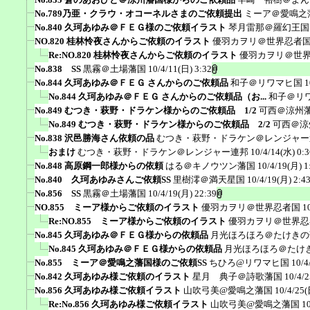
No.789乃亜・クラウ・オコーネルさまのご依頼提出
ミーア＠愛鳴之
No.840 久珂あゆみ＠ＦＥＧ様のご依頼イラスト
琴月雷那＠羅幻王国
NO.820 桂林怜夜さんからご依頼のイラスト
優羽カヲリ＠世界忍者
Re:NO.820 桂林怜夜さんからご依頼のイラスト
優羽カヲリ＠世
No.838 SS
黒霧＠土場藩国
10/4/11(日) 3:32
No.844 久珂あゆみ＠ＦＥＧ さんからのご依頼品
和子＠リワマヒ国
1
No.844 久珂あゆみ＠ＦＥＧ さんからのご依頼品（お...
和子＠リ
No.849 むつき・萩野・ドラケン様からのご依頼品 1/2
可西＠涼州
No.849 むつき・萩野・ドラケン様からのご依頼品 2/2
可西＠涼
No.838 沢邑勝海さん依頼の品
むつき・萩野・ドラケン＠レンジャー
おまけ
むつき・萩野・ドラケン＠レンジャー連邦
10/4/14(水) 0:3
No.848 高原鋼一郎様からの依頼
はる＠キノウツン藩国
10/4/19(月) 1
No.840 久珂あゆみさんご依頼SS
里樹澪＠満天星国
10/4/19(月) 2:4
No.856 SS
黒霧＠土場藩国
10/4/19(月) 22:39
NO.855 ミーア様からご依頼のイラスト
優羽カヲリ＠世界忍者国
1
Re:NO.855 ミーア様からご依頼のイラスト
優羽カヲリ＠世界忍
No.845 久珂あゆみ＠ＦＥＧ様からの依頼品
月光ほろほろ＠たけきの
No.845 久珂あゆみ＠ＦＥＧ様からの依頼品
月光ほろほろ＠たけ
No.855 ミーア＠愛鳴之藩国様のご依頼SS
ちひろ@リワマヒ国
10/4
No.842 久珂あゆみ様ご依頼のイラスト
星月 典子＠詩歌藩国
10/4/2
No.856 久珂あゆみ様ご依頼イラスト
山吹弓美@愛鳴之藩国
10/4/25(
Re:No.856 久珂あゆみ様ご依頼イラスト
山吹弓美@愛鳴之藩国
1