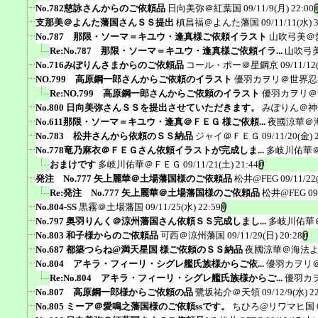
No.782慈詠さんからのご依頼品
日向美弥＠紅葉国
09/11/9(月) 22:00
支那美＠よんた藩国さんＳＳ提出
槙昌福＠よんた藩国
09/11/11(水) 
No.787 那限・ソーマ＝キユウ・逢真様ご依頼イラスト
山吹弓美＠
Re:No.787 那限・ソーマ＝キユウ・逢真様ご依頼イラ...
山吹弓
No.716みぽりんさまからのご依頼品
コール・ポー＠星鋼京
09/11/12
NO.799 高原鋼一郎さんからご依頼のイラスト
優羽カヲリ＠世界忍
Re:NO.799 高原鋼一郎さんからご依頼のイラスト
優羽カヲリ＠
No.800 日向美弥さんＳＳを提出させていただきます。
みぽりん＠神
No.611那限・ソーマ＝キユウ・逢真＠ＦＥＧ 様ご依頼...
夜國涼華＠
No.783 松井さんから依頼のＳＳ納品
ジャイ＠ＦＥＧ
09/11/20(金) 
No.778竜乃麻衣＠ＦＥＧさん依頼イラストが完成しま...
多岐川佑華
おまけです
多岐川佑華＠ＦＥＧ
09/11/21(土) 21:44
発注 No.777 矢上麗華＠土場藩国様のご依頼品
松井@FEG
09/11/22
Re:発注 No.777 矢上麗華＠土場藩国様のご依頼品
松井@FEG
09
No.804-SS
黒霧＠土場藩国
09/11/25(水) 22:59
No.797 奥羽りんく＠涼州藩国さん依頼ＳＳ完成しまし...
多岐川佑華
No.803 和子様からのご依頼品
可西＠涼州藩国
09/11/29(日) 20:28
No.687 都築つらね@満天星国 様ご依頼のＳＳ納品
夜國涼華＠海法
No.804 アキラ・フィーリ・シグレ艦氏族様からご依...
優羽カヲリ
Re:No.804 アキラ・フィーリ・シグレ艦氏族様からご...
優羽カ
No.807 高原鋼一郎様からご依頼の品
鷺坂祐介＠天領
09/12/9(水) 2
No.805 ミーア＠愛鳴之藩国様のご依頼ssです。
ちひろ@リワマヒ国