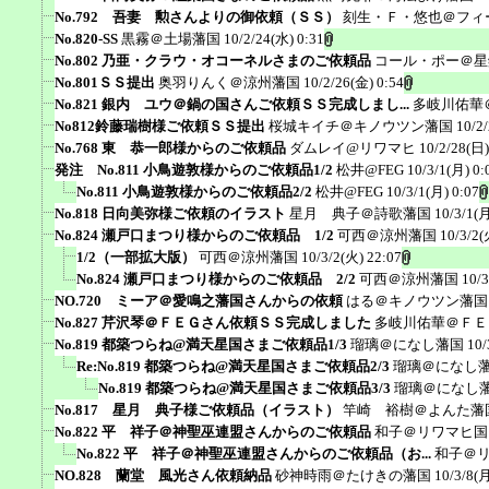
No.792 吾妻 勲さんよりの御依頼（ＳＳ）
刻生・Ｆ・悠也＠フィ
No.820-SS
黒霧＠土場藩国
10/2/24(水) 0:31
No.802 乃亜・クラウ・オコーネルさまのご依頼品
コール・ポー＠星
No.801ＳＳ提出
奥羽りんく＠涼州藩国
10/2/26(金) 0:54
No.821 銀内 ユウ＠鍋の国さんご依頼ＳＳ完成しまし...
多岐川佑華
No812鈴藤瑞樹様ご依頼ＳＳ提出
桜城キイチ＠キノウツン藩国
10/2
No.768 東 恭一郎様からのご依頼品
ダムレイ@リワマヒ
10/2/28(日)
発注 No.811 小鳥遊敦様からのご依頼品1/2
松井@FEG
10/3/1(月) 0:
No.811 小鳥遊敦様からのご依頼品2/2
松井@FEG
10/3/1(月) 0:07
No.818 日向美弥様ご依頼のイラスト
星月 典子＠詩歌藩国
10/3/1(月
No.824 瀬戸口まつり様からのご依頼品 1/2
可西＠涼州藩国
10/3/2(
1/2（一部拡大版）
可西＠涼州藩国
10/3/2(火) 22:07
No.824 瀬戸口まつり様からのご依頼品 2/2
可西＠涼州藩国
10/3
NO.720 ミーア＠愛鳴之藩国さんからの依頼
はる＠キノウツン藩国
No.827 芹沢琴＠ＦＥＧさん依頼ＳＳ完成しました
多岐川佑華＠ＦＥ
No.819 都築つらね@満天星国さまご依頼品1/3
瑠璃＠になし藩国
10/
Re:No.819 都築つらね@満天星国さまご依頼品2/3
瑠璃＠になし
No.819 都築つらね@満天星国さまご依頼品3/3
瑠璃＠になし
No.817 星月 典子様ご依頼品（イラスト）
竿崎 裕樹＠よんた藩
No.822 平 祥子＠神聖巫連盟さんからのご依頼品
和子＠リワマヒ国
No.822 平 祥子＠神聖巫連盟さんからのご依頼品（お...
和子＠
NO.828 蘭堂 風光さん依頼納品
砂神時雨＠たけきの藩国
10/3/8(月