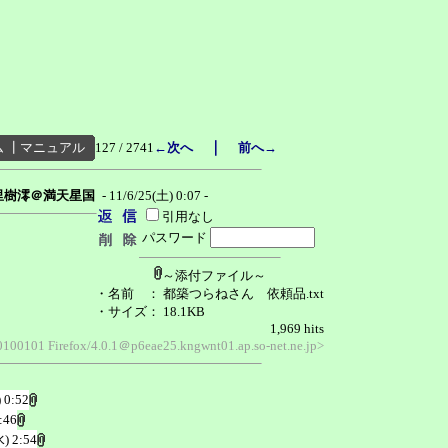
｜
ム
┃
マニュアル
127 / 2741
←次へ
前へ→
里樹澪＠満天星国
- 11/6/25(土) 0:07 -
引用なし
パスワード
～添付ファイル～
・名前
： 都築つらねさん 依頼品.txt
・サイズ
： 18.1KB
1,969 hits
0100101 Firefox/4.0.1＠p6eae25.kngwnt01.ap.so-net.ne.jp>
 0:52
:46
水) 2:54