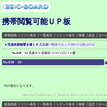
携帯閲覧可能ＵＰ板
新規投稿
┃
ツリー表示
┃
一覧表示
┃
トピック表示
┃
検索
┃
設定
┃
ホー
▼
完成依頼物置き場１８
高原鋼一郎＠スタッフ
09/11/1(日) 23:52
No.838 SS
黒霧＠土場藩国
10/4/11(日) 3:32
No.838 SS
SSの提出になります。
<Mozilla/5.0 (Windows; U; Windows NT 6.1; ja; rv:1.9.2.3) Gec
新規投稿
┃
ツリー表示
┃
一覧表示
┃
トピック表示
┃
検索
┃
設定
┃
ホー