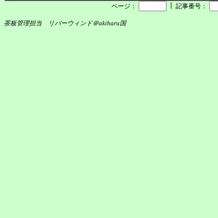
┃
ページ：
記事番号：
茶板管理担当 リバーウィンド＠akiharu国