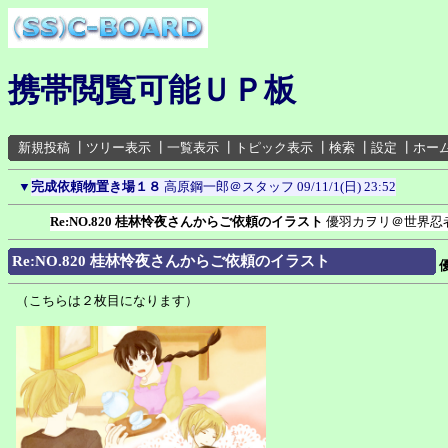
携帯閲覧可能ＵＰ板
新規投稿
┃
ツリー表示
┃
一覧表示
┃
トピック表示
┃
検索
┃
設定
┃
ホー
▼
完成依頼物置き場１８
高原鋼一郎＠スタッフ
09/11/1(日) 23:52
Re:NO.820 桂林怜夜さんからご依頼のイラスト
優羽カヲリ＠世界忍
Re:NO.820 桂林怜夜さんからご依頼のイラスト
（こちらは２枚目になります）