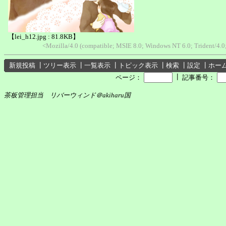
【lei_h12.jpg : 81.8KB】
<Mozilla/4.0 (compatible; MSIE 8.0; Windows NT 6.0; Trident/4
新規投稿
┃
ツリー表示
┃
一覧表示
┃
トピック表示
┃
検索
┃
設定
┃
ホー
┃
ページ：
記事番号：
茶板管理担当 リバーウィンド＠akiharu国