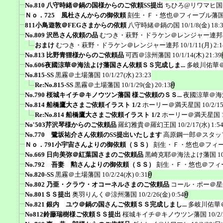
No.810 八守時緒＠鍋の国様からのご依頼SS提出
ちひろ@リワマヒ国
Ｎｏ．725 風杜さんからの御依頼
刻生・Ｆ・悠也＠フィーブル藩
811小鳥遊敦＠FEGさまからの依頼
八守時緒＠鍋の国
10/1/8(金) 18:
No.809 沢邑さん依頼の品
むつき・萩野・ドラケン＠レンジャー連邦
おまけ
むつき・萩野・ドラケン＠レンジャー連邦
10/1/11(月) 2:1
No.813 比野青狸様からのご依頼品
可西＠涼州藩国
10/1/14(木) 21:39
No.606夜國涼華＠海法よけ藩国さん依頼ＳＳ完成しま...
多岐川佑華
No.815-SS
黒霧＠土場藩国
10/1/27(水) 23:23
Re:No.815-SS
黒霧＠土場藩国
10/1/29(金) 20:13
No.790 桜城キイチ＠キノウツン藩国 様ご依頼のＳＳ...
夜國涼華＠海
No.814 船橋鷹大さまご依頼イラスト 1/2
ホーリー＠満天星国
10/2/1
Re:No.814 船橋鷹大さまご依頼イラスト 1/2
ホーリー＠満天星国
No'503芹沢琴様からのご依頼品
羅幻雅貴＠羅幻王国
10/2/17(水) 1:5
No.770 鷺坂祐介さん依頼のSS提出いたします
高原鋼一郎＠スタッ
Ｎｏ．791小宇宙さんよりの御依頼（ＳＳ）
刻生・Ｆ・悠也＠フィ
No.669 日向美弥＠紅葉国さまのご依頼品
黒崎克耶＠海法よけ藩国
1
No.792 吾妻 勲さんよりの御依頼（ＳＳ）
刻生・Ｆ・悠也＠フィ
No.820-SS
黒霧＠土場藩国
10/2/24(水) 0:31
No.802 乃亜・クラウ・オコーネルさまのご依頼品
コール・ポー＠星
No.801ＳＳ提出
奥羽りんく＠涼州藩国
10/2/26(金) 0:54
No.821 銀内 ユウ＠鍋の国さんご依頼ＳＳ完成しまし...
多岐川佑華
No812鈴藤瑞樹様ご依頼ＳＳ提出
桜城キイチ＠キノウツン藩国
10/2