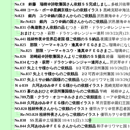
No.C8 鈴藤 瑞樹＠詩歌藩国さん依頼ＳＳ完成しまし...
多岐川佑華
No.480 コール・ポー＠星鋼京様からの依頼イラスト
黒崎克耶＠海法
№823 銀内 ユウ＠鍋の国さんからのご依頼品
沢邑勝海＠キノウ
Re:№823 銀内 ユウ＠鍋の国さんからのご依頼品
沢邑勝海＠
No.831 小鳥遊敦さん依頼の品
むつき・萩野・ドラケン＠レンジャー
おまけ
むつき・萩野・ドラケン＠レンジャー連邦
10/3/22(月) 23
No,441 桂林怜夜＠世界忍者国 様ご依頼のＳＳ納品
夜國涼華＠ゴロ
No.825 那限・ソーマ＝キユウ・逢真＠ＦＥＧさまご...
瑠璃＠にな
No.825 那限・ソーマ＝キユウ・逢真＠ＦＥＧさまご...
瑠璃＠に
No.826 岩崎経＠詩歌藩国さんよりご依頼のＳＳ提出
鈴藤 瑞樹＠
No.834 むつき・萩野・ドラケン＠レンジャー連邦さん...
芹沢琴＠Ｆ
No.837 矢上ミサ様からのご依頼品 1/2
可西＠涼州藩国
10/3/28(日) 
No.837 矢上ミサ様からのご依頼品 2/2
可西＠涼州藩国
10/3/28(
No.837 矢上ミサ@鍋の国様のご依頼品
ちひろ@リワマヒ国
10/3/29(
Ｎｏ839 久珂あゆみ＠ＦＥＧ様からの依頼イラスト
黒崎克耶＠海
No.835 蒼のあおひと＠涼州藩国様からのご依頼品
竿崎 裕樹＠よん
No.789乃亜・クラウ・オコーネルさまのご依頼提出
ミーア＠愛鳴之
No.840 久珂あゆみ＠ＦＥＧ様のご依頼イラスト
琴月雷那＠羅幻王国
NO.820 桂林怜夜さんからご依頼のイラスト
優羽カヲリ＠世界忍者
Re:NO.820 桂林怜夜さんからご依頼のイラスト
優羽カヲリ＠世
No.838 SS
黒霧＠土場藩国
10/4/11(日) 3:32
No.844 久珂あゆみ＠ＦＥＧ さんからのご依頼品
和子＠リワマヒ国
1