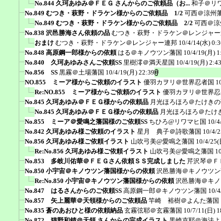
No.844 久珂あゆみ＠ＦＥＧ さんからのご依頼品（お...
和子＠リ
No.849 むつき・萩野・ドラケン様からのご依頼品 1/2
可西＠涼州
No.849 むつき・萩野・ドラケン様からのご依頼品 2/2
可西＠涼
No.838 沢邑勝海さん依頼の品
むつき・萩野・ドラケン＠レンジャー
おまけ
むつき・萩野・ドラケン＠レンジャー連邦
10/4/14(水) 0:3
No.848 高原鋼一郎様からの依頼
はる＠キノウツン藩国
10/4/19(月) 1
No.840 久珂あゆみさんご依頼SS
里樹澪＠満天星国
10/4/19(月) 2:4
No.856 SS
黒霧＠土場藩国
10/4/19(月) 22:39
NO.855 ミーア様からご依頼のイラスト
優羽カヲリ＠世界忍者国
1
Re:NO.855 ミーア様からご依頼のイラスト
優羽カヲリ＠世界忍
No.845 久珂あゆみ＠ＦＥＧ様からの依頼品
月光ほろほろ＠たけきの
No.845 久珂あゆみ＠ＦＥＧ様からの依頼品
月光ほろほろ＠たけ
No.855 ミーア＠愛鳴之藩国様のご依頼SS
ちひろ@リワマヒ国
10/4
No.842 久珂あゆみ様ご依頼のイラスト
星月 典子＠詩歌藩国
10/4/2
No.856 久珂あゆみ様ご依頼イラスト
山吹弓美@愛鳴之藩国
10/4/25(
Re:No.856 久珂あゆみ様ご依頼イラスト
山吹弓美@愛鳴之藩国
1
No.853 多岐川佑華＠ＦＥＧさん依頼ＳＳ完成しました
芹沢琴＠Ｆ
No.850 小宇宙＠キノウツン藩国様からの依頼
沢邑勝海＠キノウツン
Re:No.850 小宇宙＠キノウツン藩国様からの依頼
沢邑勝海＠キノ
No.847 はるさんからのご依頼SS
高原鋼一郎＠キノウツン藩国
10/4
No.857 矢上麗華＠天領様からのご依頼品
竿崎 裕樹＠よんた藩国
No.835 蒼のあおひと様の依頼納品
玄霧弦耶＠玄霧藩国
10/7/11(日) 1
No.872 猫野和錆＠天領 さんからの完成イラスト
黒崎克耶＠海法よ