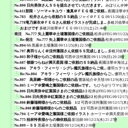
No.800 日向美弥さんＳＳを提出させていただきます。
みぽりん＠神
No.611那限・ソーマ＝キユウ・逢真＠ＦＥＧ 様ご依頼...
夜國涼華＠
No.783 松井さんから依頼のＳＳ納品
ジャイ＠ＦＥＧ
09/11/20(金) 
No.778竜乃麻衣＠ＦＥＧさん依頼イラストが完成しま...
多岐川佑華
おまけです
多岐川佑華＠ＦＥＧ
09/11/21(土) 21:44
発注 No.777 矢上麗華＠土場藩国様のご依頼品
松井@FEG
09/11/22
Re:発注 No.777 矢上麗華＠土場藩国様のご依頼品
松井@FEG
09
No.804-SS
黒霧＠土場藩国
09/11/25(水) 22:59
No.797 奥羽りんく＠涼州藩国さん依頼ＳＳ完成しまし...
多岐川佑華
No.803 和子様からのご依頼品
可西＠涼州藩国
09/11/29(日) 20:28
No.687 都築つらね@満天星国 様ご依頼のＳＳ納品
夜國涼華＠海法
No.804 アキラ・フィーリ・シグレ艦氏族様からご依...
優羽カヲリ
Re:No.804 アキラ・フィーリ・シグレ艦氏族様からご...
優羽カ
No.807 高原鋼一郎様からご依頼の品
鷺坂祐介＠天領
09/12/9(水) 2
No.805 ミーア＠愛鳴之藩国様のご依頼ssです。
ちひろ@リワマヒ国
No.806 日向美弥＠紅葉国さまのご依頼品1/2
松井@FEG
09/12/17(木)
No.806 日向美弥＠紅葉国さまのご依頼品2/2
松井@FEG
09/12/17
No.808 鈴藤瑞樹様からのご依頼品 1/2
可西＠涼州藩国
09/12/17(木)
No.808 鈴藤瑞樹様からのご依頼品 2/2
可西＠涼州藩国
09/12/17
No.794 ミーア＠愛鳴之藩国様ご依頼イラスト
ホーリー＠満天星国
0
No.775 桂林怜夜様からの御依頼品
影法師
09/12/23(水) 21:27
No.809－ＳＳ
黒霧＠土場藩国
09/12/24(木) 2:09