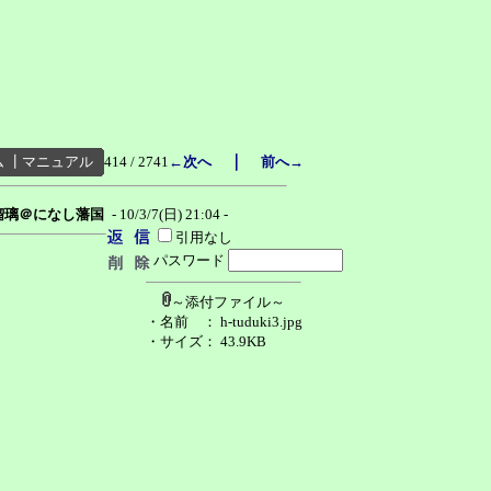
｜
ム
┃
マニュアル
414 / 2741
←次へ
前へ→
瑠璃＠になし藩国
- 10/3/7(日) 21:04 -
引用なし
パスワード
～添付ファイル～
・名前
： h-tuduki3.jpg
・サイズ
： 43.9KB