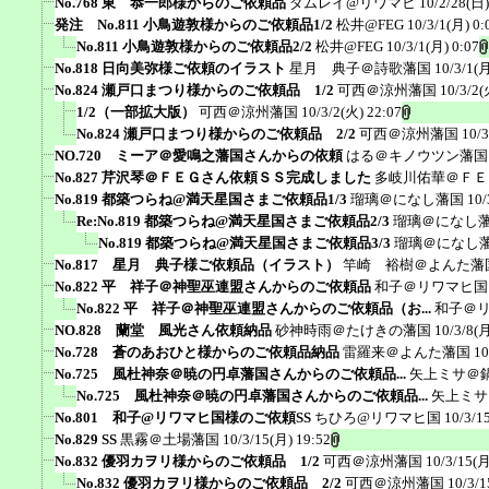
No.768 東 恭一郎様からのご依頼品
ダムレイ@リワマヒ
10/2/28(日)
発注 No.811 小鳥遊敦様からのご依頼品1/2
松井@FEG
10/3/1(月) 0:
No.811 小鳥遊敦様からのご依頼品2/2
松井@FEG
10/3/1(月) 0:07
No.818 日向美弥様ご依頼のイラスト
星月 典子＠詩歌藩国
10/3/1(月
No.824 瀬戸口まつり様からのご依頼品 1/2
可西＠涼州藩国
10/3/2(
1/2（一部拡大版）
可西＠涼州藩国
10/3/2(火) 22:07
No.824 瀬戸口まつり様からのご依頼品 2/2
可西＠涼州藩国
10/3
NO.720 ミーア＠愛鳴之藩国さんからの依頼
はる＠キノウツン藩国
No.827 芹沢琴＠ＦＥＧさん依頼ＳＳ完成しました
多岐川佑華＠ＦＥ
No.819 都築つらね@満天星国さまご依頼品1/3
瑠璃＠になし藩国
10/
Re:No.819 都築つらね@満天星国さまご依頼品2/3
瑠璃＠になし
No.819 都築つらね@満天星国さまご依頼品3/3
瑠璃＠になし
No.817 星月 典子様ご依頼品（イラスト）
竿崎 裕樹＠よんた藩
No.822 平 祥子＠神聖巫連盟さんからのご依頼品
和子＠リワマヒ国
No.822 平 祥子＠神聖巫連盟さんからのご依頼品（お...
和子＠
NO.828 蘭堂 風光さん依頼納品
砂神時雨＠たけきの藩国
10/3/8(月
No.728 蒼のあおひと様からのご依頼品納品
雷羅来＠よんた藩国
10
No.725 風杜神奈＠暁の円卓藩国さんからのご依頼品...
矢上ミサ＠
No.725 風杜神奈＠暁の円卓藩国さんからのご依頼品...
矢上ミサ
No.801 和子@リワマヒ国様のご依頼SS
ちひろ@リワマヒ国
10/3/1
No.829 SS
黒霧＠土場藩国
10/3/15(月) 19:52
No.832 優羽カヲリ様からのご依頼品 1/2
可西＠涼州藩国
10/3/15(月
No.832 優羽カヲリ様からのご依頼品 2/2
可西＠涼州藩国
10/3/1