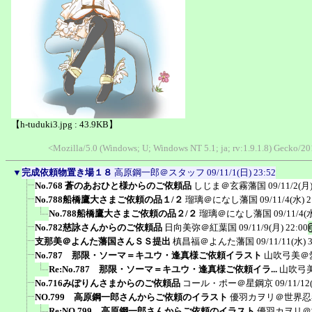
【h-tuduki3.jpg : 43.9KB】
<Mozilla/5.0 (Windows; U; Windows NT 5.1; ja; rv:1.9.1.8) Gecko/
▼
完成依頼物置き場１８
高原鋼一郎＠スタッフ
09/11/1(日) 23:52
No.768 蒼のあおひと様からのご依頼品
しじま＠玄霧藩国
09/11/2(月)
No.788船橋鷹大さまご依頼の品１/２
瑠璃＠になし藩国
09/11/4(水) 2
No.788船橋鷹大さまご依頼の品２/２
瑠璃＠になし藩国
09/11/4(
No.782慈詠さんからのご依頼品
日向美弥＠紅葉国
09/11/9(月) 22:00
支那美＠よんた藩国さんＳＳ提出
槙昌福＠よんた藩国
09/11/11(水) 
No.787 那限・ソーマ＝キユウ・逢真様ご依頼イラスト
山吹弓美＠
Re:No.787 那限・ソーマ＝キユウ・逢真様ご依頼イラ...
山吹弓
No.716みぽりんさまからのご依頼品
コール・ポー＠星鋼京
09/11/12
NO.799 高原鋼一郎さんからご依頼のイラスト
優羽カヲリ＠世界忍
Re:NO.799 高原鋼一郎さんからご依頼のイラスト
優羽カヲリ＠