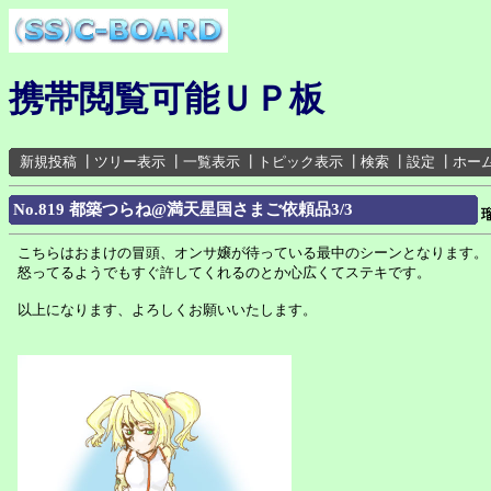
携帯閲覧可能ＵＰ板
新規投稿
┃
ツリー表示
┃
一覧表示
┃
トピック表示
┃
検索
┃
設定
┃
ホー
No.819 都築つらね@満天星国さまご依頼品3/3
こちらはおまけの冒頭、オンサ嬢が待っている最中のシーンとなります。
怒ってるようでもすぐ許してくれるのとか心広くてステキです。
以上になります、よろしくお願いいたします。