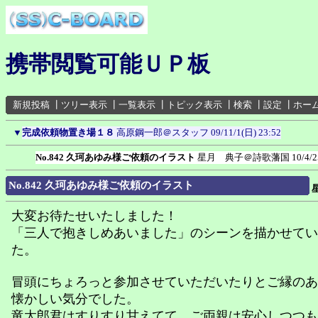
携帯閲覧可能ＵＰ板
新規投稿
┃
ツリー表示
┃
一覧表示
┃
トピック表示
┃
検索
┃
設定
┃
ホー
▼
完成依頼物置き場１８
高原鋼一郎＠スタッフ
09/11/1(日) 23:52
No.842 久珂あゆみ様ご依頼のイラスト
星月 典子＠詩歌藩国
10/4/2
No.842 久珂あゆみ様ご依頼のイラスト
大変お待たせいたしました！
「三人で抱きしめあいました」のシーンを描かせてい
た。
冒頭にちょろっと参加させていただいたりとご縁のあ
懐かしい気分でした。
竜太郎君はすりすり甘えてて、ご両親は安心しつつも