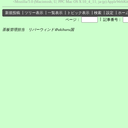
<Mozilla/5.0 (Macintosh; U; PPC Mac OS X 10_4_11; ja-jp) AppleWebKit
新規投稿
┃
ツリー表示
┃
一覧表示
┃
トピック表示
┃
検索
┃
設定
┃
ホー
┃
ページ：
記事番号：
茶板管理担当 リバーウィンド＠akiharu国