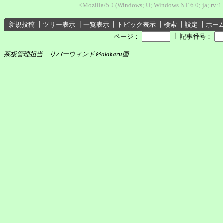
<Mozilla/5.0 (Windows; U; Windows NT 6.0; ja; rv:1
新規投稿
┃
ツリー表示
┃
一覧表示
┃
トピック表示
┃
検索
┃
設定
┃
ホー
┃
ページ：
記事番号：
茶板管理担当 リバーウィンド＠akiharu国