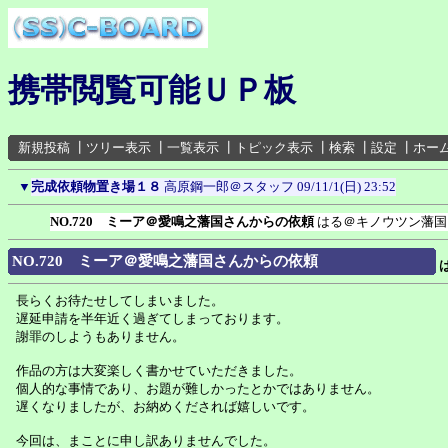
携帯閲覧可能ＵＰ板
新規投稿
┃
ツリー表示
┃
一覧表示
┃
トピック表示
┃
検索
┃
設定
┃
ホー
▼
完成依頼物置き場１８
高原鋼一郎＠スタッフ
09/11/1(日) 23:52
NO.720 ミーア＠愛鳴之藩国さんからの依頼
はる＠キノウツン藩国
NO.720 ミーア＠愛鳴之藩国さんからの依頼
長らくお待たせしてしまいました。
遅延申請を半年近く過ぎてしまっております。
謝罪のしようもありません。
作品の方は大変楽しく書かせていただきました。
個人的な事情であり、お題が難しかったとかではありません。
遅くなりましたが、お納めくだされば嬉しいです。
今回は、まことに申し訳ありませんでした。