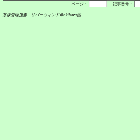
┃
ページ：
記事番号：
茶板管理担当 リバーウィンド＠akiharu国