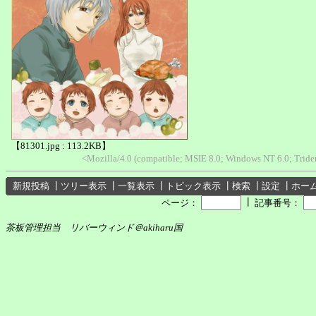
【81301.jpg : 113.2KB】
<Mozilla/4.0 (compatible; MSIE 8.0; Windows NT 6.0; Trid
新規投稿
┃
ツリー表示
┃
一覧表示
┃
トピック表示
┃
検索
┃
設定
┃
ホー
┃
ページ：
記事番号：
茶板管理担当 リバーウィンド＠akiharu国