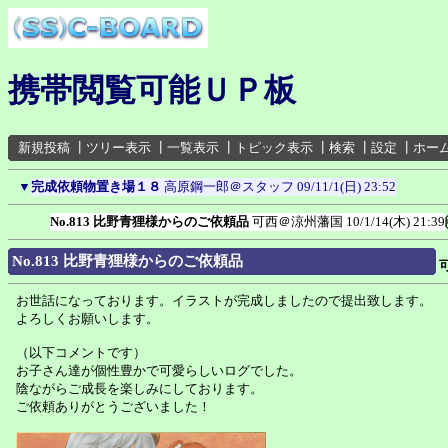
携帯閲覧可能ＵＰ板
新規投稿
┃
ツリー表示
┃
一覧表示
┃
トピック表示
┃
検索
┃
設定
┃
ホー
▼
完成依頼物置き場１８
高原鋼一郎＠スタッフ
09/11/1(日) 23:52
No.813 比野青狸様からのご依頼品
可西＠涼州藩国
10/1/14(木) 21:39
No.813 比野青狸様からのご依頼品
お世話になっております。イラストが完成しましたので提出致します。
よろしくお願いします。
（以下コメントです）
お子さん達が個性豊かで可愛らしいログでした。
陰ながらご成長を楽しみにしております。
ご依頼ありがとうございました！