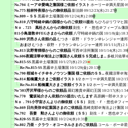
No.794 ミーア＠愛鳴之藩国様ご依頼イラスト
ホーリー＠満天星国
0
No.775 桂林怜夜様からの御依頼品
影法師
09/12/23(水) 21:27
No.809－ＳＳ
黒霧＠土場藩国
09/12/24(木) 2:09
No.810 八守時緒＠鍋の国様からのご依頼SS提出
ちひろ@リワマヒ国
Ｎｏ．725 風杜さんからの御依頼
刻生・Ｆ・悠也＠フィーブル藩
811小鳥遊敦＠FEGさまからの依頼
八守時緒＠鍋の国
10/1/8(金) 18:
No.809 沢邑さん依頼の品
むつき・萩野・ドラケン＠レンジャー連邦
おまけ
むつき・萩野・ドラケン＠レンジャー連邦
10/1/11(月) 2:1
No.813 比野青狸様からのご依頼品
可西＠涼州藩国
10/1/14(木) 21:39
No.606夜國涼華＠海法よけ藩国さん依頼ＳＳ完成しま...
多岐川佑華
No.815-SS
黒霧＠土場藩国
10/1/27(水) 23:23
≪
Re:No.815-SS
黒霧＠土場藩国
10/1/29(金) 20:13
No.790 桜城キイチ＠キノウツン藩国 様ご依頼のＳＳ...
夜國涼華＠海
No.814 船橋鷹大さまご依頼イラスト 1/2
ホーリー＠満天星国
10/2/1
Re:No.814 船橋鷹大さまご依頼イラスト 1/2
ホーリー＠満天星国
No'503芹沢琴様からのご依頼品
羅幻雅貴＠羅幻王国
10/2/17(水) 1:5
No.770 鷺坂祐介さん依頼のSS提出いたします
高原鋼一郎＠スタッ
Ｎｏ．791小宇宙さんよりの御依頼（ＳＳ）
刻生・Ｆ・悠也＠フィ
No.669 日向美弥＠紅葉国さまのご依頼品
黒崎克耶＠海法よけ藩国
1
No.792 吾妻 勲さんよりの御依頼（ＳＳ）
刻生・Ｆ・悠也＠フィ
No.820-SS
黒霧＠土場藩国
10/2/24(水) 0:31
No.802 乃亜・クラウ・オコーネルさまのご依頼品
コール・ポー＠星