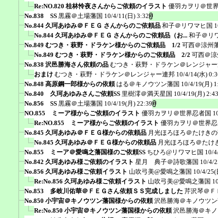
Re:NO.820 桂林怜夜さんからご依頼のイラスト
優羽カヲリ＠世
No.838 SS
黒霧＠土場藩国
10/4/11(日) 3:32
No.844 久珂あゆみ＠ＦＥＧ さんからのご依頼品
和子＠リワマヒ国
1
No.844 久珂あゆみ＠ＦＥＧ さんからのご依頼品（お...
和子＠リ
No.849 むつき・萩野・ドラケン様からのご依頼品 1/2
可西＠涼州
No.849 むつき・萩野・ドラケン様からのご依頼品 2/2
可西＠涼
No.838 沢邑勝海さん依頼の品
むつき・萩野・ドラケン＠レンジャー
おまけ
むつき・萩野・ドラケン＠レンジャー連邦
10/4/14(水) 0:3
No.848 高原鋼一郎様からの依頼
はる＠キノウツン藩国
10/4/19(月) 1
No.840 久珂あゆみさんご依頼SS
里樹澪＠満天星国
10/4/19(月) 2:4
No.856 SS
黒霧＠土場藩国
10/4/19(月) 22:39
NO.855 ミーア様からご依頼のイラスト
優羽カヲリ＠世界忍者国
1
Re:NO.855 ミーア様からご依頼のイラスト
優羽カヲリ＠世界忍
No.845 久珂あゆみ＠ＦＥＧ様からの依頼品
月光ほろほろ＠たけきの
No.845 久珂あゆみ＠ＦＥＧ様からの依頼品
月光ほろほろ＠たけ
No.855 ミーア＠愛鳴之藩国様のご依頼SS
ちひろ@リワマヒ国
10/4
No.842 久珂あゆみ様ご依頼のイラスト
星月 典子＠詩歌藩国
10/4/2
No.856 久珂あゆみ様ご依頼イラスト
山吹弓美@愛鳴之藩国
10/4/25(
Re:No.856 久珂あゆみ様ご依頼イラスト
山吹弓美@愛鳴之藩国
1
No.853 多岐川佑華＠ＦＥＧさん依頼ＳＳ完成しました
芹沢琴＠Ｆ
No.850 小宇宙＠キノウツン藩国様からの依頼
沢邑勝海＠キノウツン
Re:No.850 小宇宙＠キノウツン藩国様からの依頼
沢邑勝海＠キノ