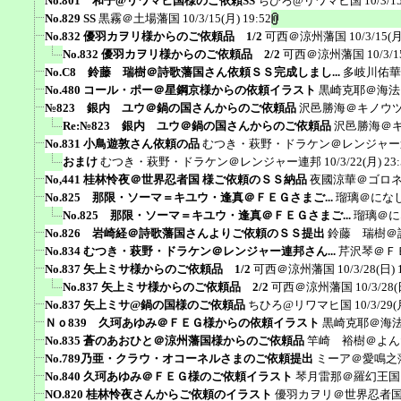
No.801 和子@リワマヒ国様のご依頼SS
ちひろ@リワマヒ国
10/3/1
No.829 SS
黒霧＠土場藩国
10/3/15(月) 19:52
No.832 優羽カヲリ様からのご依頼品 1/2
可西＠涼州藩国
10/3/15(月
No.832 優羽カヲリ様からのご依頼品 2/2
可西＠涼州藩国
10/3/1
No.C8 鈴藤 瑞樹＠詩歌藩国さん依頼ＳＳ完成しまし...
多岐川佑華
No.480 コール・ポー＠星鋼京様からの依頼イラスト
黒崎克耶＠海法
№823 銀内 ユウ＠鍋の国さんからのご依頼品
沢邑勝海＠キノウ
Re:№823 銀内 ユウ＠鍋の国さんからのご依頼品
沢邑勝海＠
No.831 小鳥遊敦さん依頼の品
むつき・萩野・ドラケン＠レンジャー
おまけ
むつき・萩野・ドラケン＠レンジャー連邦
10/3/22(月) 23
No,441 桂林怜夜＠世界忍者国 様ご依頼のＳＳ納品
夜國涼華＠ゴロ
No.825 那限・ソーマ＝キユウ・逢真＠ＦＥＧさまご...
瑠璃＠にな
No.825 那限・ソーマ＝キユウ・逢真＠ＦＥＧさまご...
瑠璃＠に
No.826 岩崎経＠詩歌藩国さんよりご依頼のＳＳ提出
鈴藤 瑞樹＠
No.834 むつき・萩野・ドラケン＠レンジャー連邦さん...
芹沢琴＠Ｆ
No.837 矢上ミサ様からのご依頼品 1/2
可西＠涼州藩国
10/3/28(日) 
No.837 矢上ミサ様からのご依頼品 2/2
可西＠涼州藩国
10/3/28(
No.837 矢上ミサ@鍋の国様のご依頼品
ちひろ@リワマヒ国
10/3/29(
Ｎｏ839 久珂あゆみ＠ＦＥＧ様からの依頼イラスト
黒崎克耶＠海
No.835 蒼のあおひと＠涼州藩国様からのご依頼品
竿崎 裕樹＠よん
No.789乃亜・クラウ・オコーネルさまのご依頼提出
ミーア＠愛鳴之
No.840 久珂あゆみ＠ＦＥＧ様のご依頼イラスト
琴月雷那＠羅幻王国
NO.820 桂林怜夜さんからご依頼のイラスト
優羽カヲリ＠世界忍者