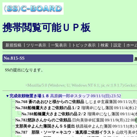
携帯閲覧可能ＵＰ板
新規投稿
┃
ツリー表示
┃
一覧表示
┃
トピック表示
┃
検索
┃
設定
┃
ホー
No.815-SS
SSの提出になります。
<Mozilla/5.0 (Windows; U; Windows NT 6.1; ja; rv:1.9.1.7) Geck
▼
完成依頼物置き場１８
高原鋼一郎＠スタッフ
09/11/1(日) 23:52
No.768 蒼のあおひと様からのご依頼品
しじま＠玄霧藩国
09/11/2(月)
No.788船橋鷹大さまご依頼の品１/２
瑠璃＠になし藩国
09/11/4(水) 2
No.788船橋鷹大さまご依頼の品２/２
瑠璃＠になし藩国
09/11/4(
No.782慈詠さんからのご依頼品
日向美弥＠紅葉国
09/11/9(月) 22:00
支那美＠よんた藩国さんＳＳ提出
槙昌福＠よんた藩国
09/11/11(水) 
No.787 那限・ソーマ＝キユウ・逢真様ご依頼イラスト
山吹弓美＠