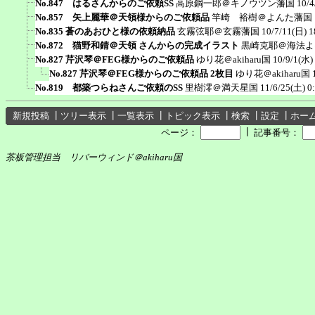
No.847 はるさんからのご依頼SS
高原鋼一郎＠キノウツン藩国
10/4
No.857 矢上麗華＠天領様からのご依頼品
竿崎 裕樹＠よんた藩国
No.835 蒼のあおひと様の依頼納品
玄霧弦耶＠玄霧藩国
10/7/11(日) 1
No.872 猫野和錆＠天領 さんからの完成イラスト
黒崎克耶＠海法よ
No.827 芹沢琴＠FEG様からのご依頼品
ゆり花＠akiharu国
10/9/1(水)
No.827 芹沢琴＠FEG様からのご依頼品 2枚目
ゆり花＠akiharu国
No.819 都築つらねさんご依頼のSS
里樹澪＠満天星国
11/6/25(土) 0
新規投稿
┃
ツリー表示
┃
一覧表示
┃
トピック表示
┃
検索
┃
設定
┃
ホー
┃
ページ：
記事番号：
茶板管理担当 リバーウィンド＠akiharu国