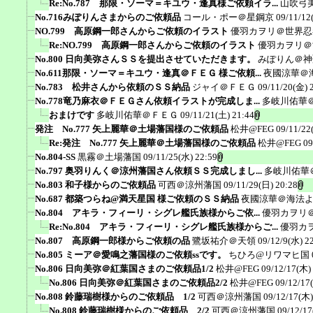
Re:No.787 那限・ソーマ＝キユウ・逢真様ご依頼イラ...
山吹弓
No.716みぽりんさまからのご依頼品
コール・ポー＠星鋼京
09/11/12
NO.799 高原鋼一郎さんからご依頼のイラスト
優羽カヲリ＠世界忍
Re:NO.799 高原鋼一郎さんからご依頼のイラスト
優羽カヲリ＠
No.800 日向美弥さんＳＳを提出させていただきます。
みぽりん＠神
No.611那限・ソーマ＝キユウ・逢真＠ＦＥＧ 様ご依頼...
夜國涼華＠
No.783 松井さんから依頼のＳＳ納品
ジャイ＠ＦＥＧ
09/11/20(金) 
No.778竜乃麻衣＠ＦＥＧさん依頼イラストが完成しま...
多岐川佑華
おまけです
多岐川佑華＠ＦＥＧ
09/11/21(土) 21:44
発注 No.777 矢上麗華＠土場藩国様のご依頼品
松井@FEG
09/11/22
Re:発注 No.777 矢上麗華＠土場藩国様のご依頼品
松井@FEG
09
No.804-SS
黒霧＠土場藩国
09/11/25(水) 22:59
No.797 奥羽りんく＠涼州藩国さん依頼ＳＳ完成しまし...
多岐川佑華
No.803 和子様からのご依頼品
可西＠涼州藩国
09/11/29(日) 20:28
No.687 都築つらね@満天星国 様ご依頼のＳＳ納品
夜國涼華＠海法
No.804 アキラ・フィーリ・シグレ艦氏族様からご依...
優羽カヲリ
Re:No.804 アキラ・フィーリ・シグレ艦氏族様からご...
優羽カ
No.807 高原鋼一郎様からご依頼の品
鷺坂祐介＠天領
09/12/9(水) 2
No.805 ミーア＠愛鳴之藩国様のご依頼ssです。
ちひろ@リワマヒ国
No.806 日向美弥＠紅葉国さまのご依頼品1/2
松井@FEG
09/12/17(木)
No.806 日向美弥＠紅葉国さまのご依頼品2/2
松井@FEG
09/12/17
No.808 鈴藤瑞樹様からのご依頼品 1/2
可西＠涼州藩国
09/12/17(木)
No.808 鈴藤瑞樹様からのご依頼品 2/2
可西＠涼州藩国
09/12/17