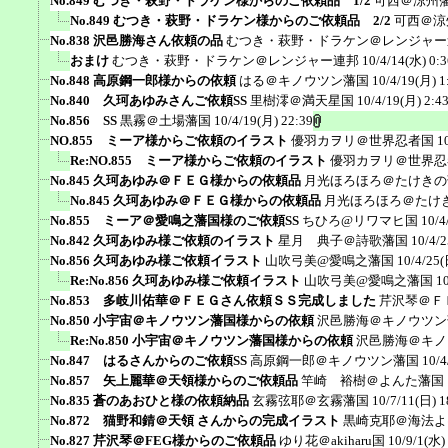
No.849 むつき・萩野・ドラケン様からのご依頼品 1/2
可西＠涼州
No.849 むつき・萩野・ドラケン様からのご依頼品 2/2
可西＠涼
No.838 沢邑勝海さん依頼の品
むつき・萩野・ドラケン＠レンジャー
おまけ
むつき・萩野・ドラケン＠レンジャー連邦
10/4/14(水) 0:3
No.848 高原鋼一郎様からの依頼
はる＠キノウツン藩国
10/4/19(月) 1
No.840 久珂あゆみさんご依頼SS
里樹澪＠満天星国
10/4/19(月) 2:4
No.856 SS
黒霧＠土場藩国
10/4/19(月) 22:39
NO.855 ミーア様からご依頼のイラスト
優羽カヲリ＠世界忍者国
1
Re:NO.855 ミーア様からご依頼のイラスト
優羽カヲリ＠世界忍
No.845 久珂あゆみ＠ＦＥＧ様からの依頼品
月光ほろほろ＠たけきの
No.845 久珂あゆみ＠ＦＥＧ様からの依頼品
月光ほろほろ＠たけ
No.855 ミーア＠愛鳴之藩国様のご依頼SS
ちひろ@リワマヒ国
10/4
No.842 久珂あゆみ様ご依頼のイラスト
星月 典子＠詩歌藩国
10/4/2
No.856 久珂あゆみ様ご依頼イラスト
山吹弓美@愛鳴之藩国
10/4/25(
Re:No.856 久珂あゆみ様ご依頼イラスト
山吹弓美@愛鳴之藩国
1
No.853 多岐川佑華＠ＦＥＧさん依頼ＳＳ完成しました
芹沢琴＠Ｆ
No.850 小宇宙＠キノウツン藩国様からの依頼
沢邑勝海＠キノウツン
Re:No.850 小宇宙＠キノウツン藩国様からの依頼
沢邑勝海＠キノ
No.847 はるさんからのご依頼SS
高原鋼一郎＠キノウツン藩国
10/4
No.857 矢上麗華＠天領様からのご依頼品
竿崎 裕樹＠よんた藩国
No.835 蒼のあおひと様の依頼納品
玄霧弦耶＠玄霧藩国
10/7/11(日) 1
No.872 猫野和錆＠天領 さんからの完成イラスト
黒崎克耶＠海法よ
No.827 芹沢琴＠FEG様からのご依頼品
ゆり花＠akiharu国
10/9/1(水)