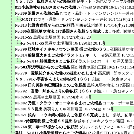
Ｎｏ．725 風杜さんからの御依頼
刻生・Ｆ・悠也＠フィーブル藩
811小鳥遊敦＠FEGさまからの依頼
八守時緒＠鍋の国
10/1/8(金) 18:
No.809 沢邑さん依頼の品
むつき・萩野・ドラケン＠レンジャー連邦
おまけ
むつき・萩野・ドラケン＠レンジャー連邦
10/1/11(月) 2:1
No.813 比野青狸様からのご依頼品
可西＠涼州藩国
10/1/14(木) 21:39
No.606夜國涼華＠海法よけ藩国さん依頼ＳＳ完成しま...
多岐川佑華
No.815-SS
黒霧＠土場藩国
10/1/27(水) 23:23
Re:No.815-SS
黒霧＠土場藩国
10/1/29(金) 20:13
No.790 桜城キイチ＠キノウツン藩国 様ご依頼のＳＳ...
夜國涼華＠海
No.814 船橋鷹大さまご依頼イラスト 1/2
ホーリー＠満天星国
10/2/1
Re:No.814 船橋鷹大さまご依頼イラスト 1/2
ホーリー＠満天星国
No'503芹沢琴様からのご依頼品
羅幻雅貴＠羅幻王国
10/2/17(水) 1:5
No.770 鷺坂祐介さん依頼のSS提出いたします
高原鋼一郎＠スタッ
Ｎｏ．791小宇宙さんよりの御依頼（ＳＳ）
刻生・Ｆ・悠也＠フィ
No.669 日向美弥＠紅葉国さまのご依頼品
黒崎克耶＠海法よけ藩国
1
No.792 吾妻 勲さんよりの御依頼（ＳＳ）
刻生・Ｆ・悠也＠フィ
No.820-SS
黒霧＠土場藩国
10/2/24(水) 0:31
No.802 乃亜・クラウ・オコーネルさまのご依頼品
コール・ポー＠星
No.801ＳＳ提出
奥羽りんく＠涼州藩国
10/2/26(金) 0:54
No.821 銀内 ユウ＠鍋の国さんご依頼ＳＳ完成しまし...
多岐川佑華
No812鈴藤瑞樹様ご依頼ＳＳ提出
桜城キイチ＠キノウツン藩国
10/2
No.768 東 恭一郎様からのご依頼品
ダムレイ@リワマヒ
10/2/28(日)
発注 No.811 小鳥遊敦様からのご依頼品1/2
松井@FEG
10/3/1(月) 0: