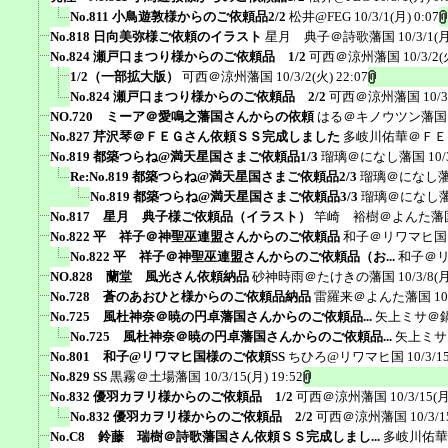
No.811 小鳥遊敦様からのご依頼品2/2
松井@FEG
10/3/1(月) 0:07
No.818 日向美弥様ご依頼のイラスト
星月 典子＠詩歌藩国
10/3/1(月
No.824 瀬戸口まつり様からのご依頼品 1/2
可西＠涼州藩国
10/3/2(
1/2（一部拡大版）
可西＠涼州藩国
10/3/2(火) 22:07
No.824 瀬戸口まつり様からのご依頼品 2/2
可西＠涼州藩国
10/3
NO.720 ミーア＠愛鳴之藩国さんからの依頼
はる＠キノウツン藩国
No.827 芹沢琴＠ＦＥＧさん依頼ＳＳ完成しました
多岐川佑華＠ＦＥ
No.819 都築つらね@満天星国さまご依頼品1/3
瑠璃＠になし藩国
10/
Re:No.819 都築つらね@満天星国さまご依頼品2/3
瑠璃＠になし
No.819 都築つらね@満天星国さまご依頼品3/3
瑠璃＠になし
No.817 星月 典子様ご依頼品（イラスト）
竿崎 裕樹＠よんた藩
No.822 平 祥子＠神聖巫連盟さんからのご依頼品
和子＠リワマヒ国
No.822 平 祥子＠神聖巫連盟さんからのご依頼品（お...
和子＠
NO.828 蘭堂 風光さん依頼納品
砂神時雨＠たけきの藩国
10/3/8(月
No.728 蒼のあおひと様からのご依頼品納品
雷羅来＠よんた藩国
10
No.725 風杜神奈＠暁の円卓藩国さんからのご依頼品...
矢上ミサ＠
No.725 風杜神奈＠暁の円卓藩国さんからのご依頼品...
矢上ミサ
No.801 和子@リワマヒ国様のご依頼SS
ちひろ@リワマヒ国
10/3/1
No.829 SS
黒霧＠土場藩国
10/3/15(月) 19:52
No.832 優羽カヲリ様からのご依頼品 1/2
可西＠涼州藩国
10/3/15(月
No.832 優羽カヲリ様からのご依頼品 2/2
可西＠涼州藩国
10/3/1
No.C8 鈴藤 瑞樹＠詩歌藩国さん依頼ＳＳ完成しまし...
多岐川佑華