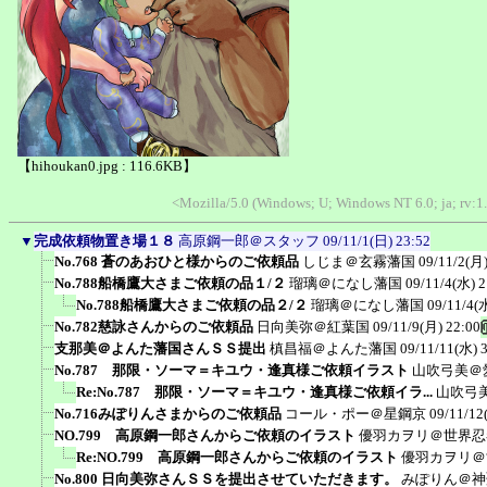
【hihoukan0.jpg : 116.6KB】
<Mozilla/5.0 (Windows; U; Windows NT 6.0; ja; rv:1
▼
完成依頼物置き場１８
高原鋼一郎＠スタッフ
09/11/1(日) 23:52
No.768 蒼のあおひと様からのご依頼品
しじま＠玄霧藩国
09/11/2(月)
No.788船橋鷹大さまご依頼の品１/２
瑠璃＠になし藩国
09/11/4(水) 2
No.788船橋鷹大さまご依頼の品２/２
瑠璃＠になし藩国
09/11/4(
No.782慈詠さんからのご依頼品
日向美弥＠紅葉国
09/11/9(月) 22:00
支那美＠よんた藩国さんＳＳ提出
槙昌福＠よんた藩国
09/11/11(水) 
No.787 那限・ソーマ＝キユウ・逢真様ご依頼イラスト
山吹弓美＠
Re:No.787 那限・ソーマ＝キユウ・逢真様ご依頼イラ...
山吹弓
No.716みぽりんさまからのご依頼品
コール・ポー＠星鋼京
09/11/12
NO.799 高原鋼一郎さんからご依頼のイラスト
優羽カヲリ＠世界忍
Re:NO.799 高原鋼一郎さんからご依頼のイラスト
優羽カヲリ＠
No.800 日向美弥さんＳＳを提出させていただきます。
みぽりん＠神