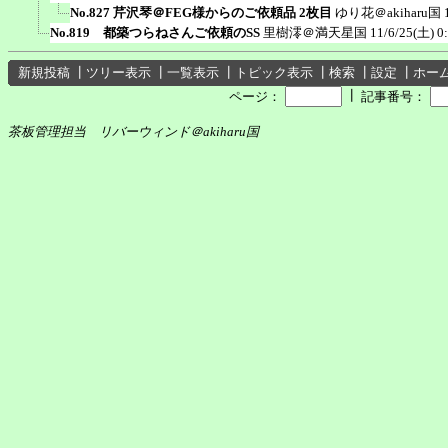
No.827 芹沢琴＠FEG様からのご依頼品 2枚目
ゆり花＠akiharu国
No.819 都築つらねさんご依頼のSS
里樹澪＠満天星国
11/6/25(土) 0
新規投稿
┃
ツリー表示
┃
一覧表示
┃
トピック表示
┃
検索
┃
設定
┃
ホー
┃
ページ：
記事番号：
茶板管理担当 リバーウィンド＠akiharu国