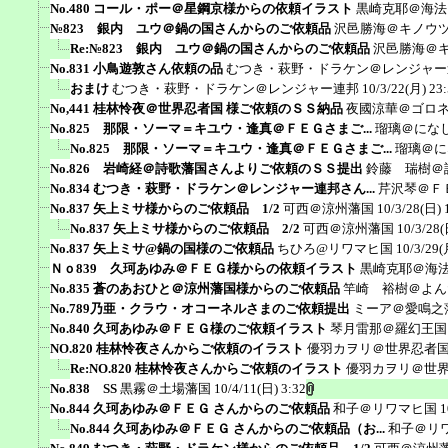
No.480 コール・ポー＠星鋼京様からの依頼イラスト
黒崎克耶＠海法
№823 銀内 ユウ＠鍋の国さんからのご依頼品
沢邑勝海＠キノウ
Re:№823 銀内 ユウ＠鍋の国さんからのご依頼品
沢邑勝海＠
No.831 小鳥遊敦さん依頼の品
むつき・萩野・ドラケン＠レンジャー
おまけ
むつき・萩野・ドラケン＠レンジャー連邦
10/3/22(月) 23
No,441 桂林怜夜＠世界忍者国 様ご依頼のＳＳ納品
夜國涼華＠ゴロ
No.825 那限・ソーマ＝キユウ・逢真＠ＦＥＧさまご...
瑠璃＠にな
No.825 那限・ソーマ＝キユウ・逢真＠ＦＥＧさまご...
瑠璃＠に
No.826 岩崎経＠詩歌藩国さんよりご依頼のＳＳ提出
鈴藤 瑞樹＠
No.834 むつき・萩野・ドラケン＠レンジャー連邦さん...
芹沢琴＠Ｆ
No.837 矢上ミサ様からのご依頼品 1/2
可西＠涼州藩国
10/3/28(日) 
No.837 矢上ミサ様からのご依頼品 2/2
可西＠涼州藩国
10/3/28(
No.837 矢上ミサ@鍋の国様のご依頼品
ちひろ@リワマヒ国
10/3/29(
Ｎｏ839 久珂あゆみ＠ＦＥＧ様からの依頼イラスト
黒崎克耶＠海
No.835 蒼のあおひと＠涼州藩国様からのご依頼品
竿崎 裕樹＠よん
No.789乃亜・クラウ・オコーネルさまのご依頼提出
ミーア＠愛鳴之
No.840 久珂あゆみ＠ＦＥＧ様のご依頼イラスト
琴月雷那＠羅幻王国
NO.820 桂林怜夜さんからご依頼のイラスト
優羽カヲリ＠世界忍者
Re:NO.820 桂林怜夜さんからご依頼のイラスト
優羽カヲリ＠世
No.838 SS
黒霧＠土場藩国
10/4/11(日) 3:32
No.844 久珂あゆみ＠ＦＥＧ さんからのご依頼品
和子＠リワマヒ国
1
No.844 久珂あゆみ＠ＦＥＧ さんからのご依頼品（お...
和子＠リ