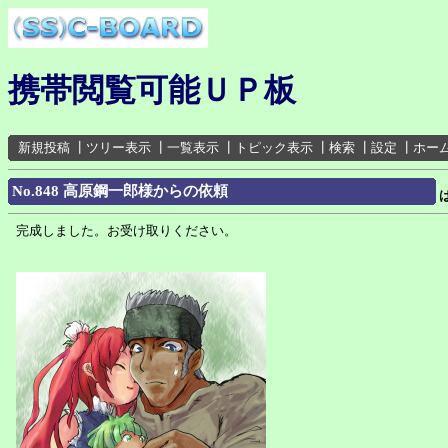
携帯閲覧可能ＵＰ板
新規投稿
┃
ツリー表示
┃
一覧表示
┃
トピック表示
┃
検索
┃
設定
┃
ホー
No.848 高原鋼一郎様からの依頼
完成しました。お受け取りください。