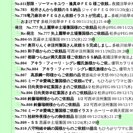
No.611那限・ソーマ＝キユウ・逢真＠ＦＥＧ 様ご依頼...
夜國涼華＠
No.783 松井さんから依頼のＳＳ納品
ジャイ＠ＦＥＧ
09/11/20(金) 
No.778竜乃麻衣＠ＦＥＧさん依頼イラストが完成しま...
多岐川佑華
おまけです
多岐川佑華＠ＦＥＧ
09/11/21(土) 21:44
発注 No.777 矢上麗華＠土場藩国様のご依頼品
松井@FEG
09/11/22
Re:発注 No.777 矢上麗華＠土場藩国様のご依頼品
松井@FEG
09
No.804-SS
黒霧＠土場藩国
09/11/25(水) 22:59
No.797 奥羽りんく＠涼州藩国さん依頼ＳＳ完成しまし...
多岐川佑華
No.803 和子様からのご依頼品
可西＠涼州藩国
09/11/29(日) 20:28
No.687 都築つらね@満天星国 様ご依頼のＳＳ納品
夜國涼華＠海法
No.804 アキラ・フィーリ・シグレ艦氏族様からご依...
優羽カヲリ
Re:No.804 アキラ・フィーリ・シグレ艦氏族様からご...
優羽カ
No.807 高原鋼一郎様からご依頼の品
鷺坂祐介＠天領
09/12/9(水) 2
No.805 ミーア＠愛鳴之藩国様のご依頼ssです。
ちひろ@リワマヒ国
No.806 日向美弥＠紅葉国さまのご依頼品1/2
松井@FEG
09/12/17(木)
No.806 日向美弥＠紅葉国さまのご依頼品2/2
松井@FEG
09/12/17
No.808 鈴藤瑞樹様からのご依頼品 1/2
可西＠涼州藩国
09/12/17(木)
No.808 鈴藤瑞樹様からのご依頼品 2/2
可西＠涼州藩国
09/12/17
No.794 ミーア＠愛鳴之藩国様ご依頼イラスト
ホーリー＠満天星国
0
No.775 桂林怜夜様からの御依頼品
影法師
09/12/23(水) 21:27
No.809－ＳＳ
黒霧＠土場藩国
09/12/24(木) 2:09
No.810 八守時緒＠鍋の国様からのご依頼SS提出
ちひろ@リワマヒ国