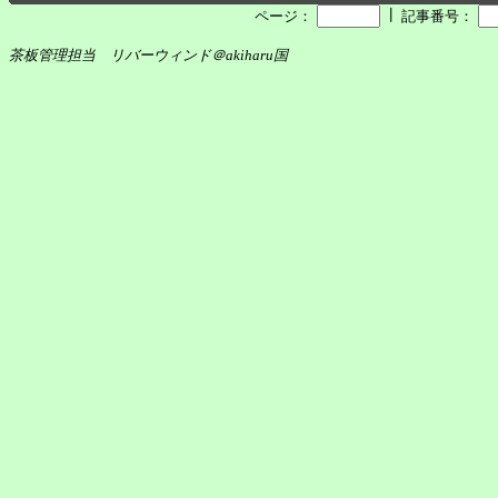
┃
ページ：
記事番号：
茶板管理担当 リバーウィンド＠akiharu国