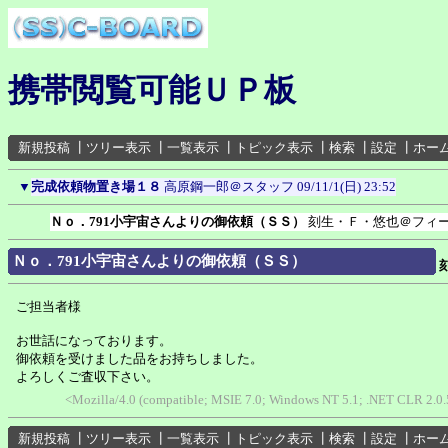
携帯閲覧可能ＵＰ板
新規投稿
┃
ツリー表示
┃
一覧表示
┃
トピック表示
┃
検索
┃
設定
┃
ホー
▼
完成依頼物置き場１８
高原鋼一郎＠スタッフ
09/11/1(日) 23:52
Ｎｏ．791小宇宙さんよりの御依頼（ＳＳ）
刻生・Ｆ・悠也＠フィ
Ｎｏ．791小宇宙さんよりの御依頼（ＳＳ）
ご担当者様
お世話になっております。
御依頼を受けました品をお持ちしました。
よろしくご査収下さい。
<Mozilla/4.0 (compatible; MSIE 7.0; Windows NT 5.1; .NET CLR 2.0
新規投稿
┃
ツリー表示
┃
一覧表示
┃
トピック表示
┃
検索
┃
設定
┃
ホー