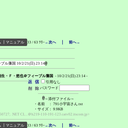
｜
ム
┃
マニュアル
33 / 63 ﾂﾘｰ
←次へ
前へ→
ーブル藩国
10/2/21(日) 23:14
刻生・Ｆ・悠也＠フィーブル藩国
- 10/2/21(日) 23:14 -
引用なし
パスワード
～添付ファイル～
・名前
： 791小宇宙さん.txt
・サイズ
： 9.9KB
.50727; .NET CL...＠h219-110-191-123.catv02.itscom.jp>
｜
ム
┃
マニュアル
33 / 63 ﾂﾘｰ
←次へ
前へ→