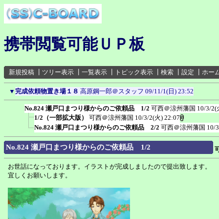
携帯閲覧可能ＵＰ板
新規投稿
┃
ツリー表示
┃
一覧表示
┃
トピック表示
┃
検索
┃
設定
┃
ホー
▼
完成依頼物置き場１８
高原鋼一郎＠スタッフ
09/11/1(日) 23:52
No.824 瀬戸口まつり様からのご依頼品 1/2
可西＠涼州藩国
10/3/2(
1/2（一部拡大版）
可西＠涼州藩国
10/3/2(火) 22:07
No.824 瀬戸口まつり様からのご依頼品 2/2
可西＠涼州藩国
10/3
No.824 瀬戸口まつり様からのご依頼品 1/2
お世話になっております。イラストが完成しましたので提出致します。
宜しくお願いします。