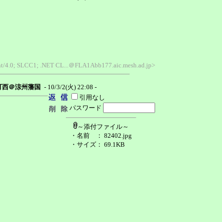
ent/4.0; SLCC1; .NET CL...＠FLA1Abb177.aic.mesh.ad.jp>
可西＠涼州藩国
- 10/3/2(火) 22:08 -
引用なし
パスワード
～添付ファイル～
・名前
： 82402.jpg
・サイズ
： 69.1KB