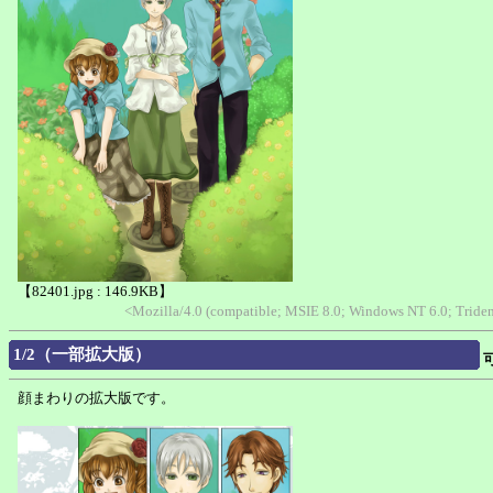
【82401.jpg : 146.9KB】
<Mozilla/4.0 (compatible; MSIE 8.0; Windows NT 6.0; Trid
1/2（一部拡大版）
顔まわりの拡大版です。