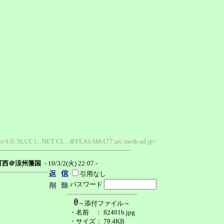
ent/4.0; SLCC1; .NET CL...＠FLA1Abb177.aic.mesh.ad.jp>
可西＠涼州藩国
- 10/3/2(火) 22:07 -
引用なし
パスワード
～添付ファイル～
・名前
： 82401b.jpg
・サイズ
： 79.4KB