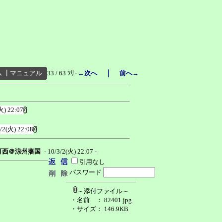
｜
ム
┃
マニュアル
33 / 63 ﾂﾘｰ
←次へ
前へ→
火) 22:07
/2(火) 22:08
可西＠涼州藩国
- 10/3/2(火) 22:07 -
引用なし
パスワード
～添付ファイル～
・名前
： 82401.jpg
・サイズ
： 146.9KB