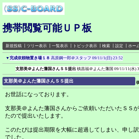
携帯閲覧可能ＵＰ板
新規投稿
┃
ツリー表示
┃
一覧表示
┃
トピック表示
┃
検索
┃
設定
┃
ホー
▼
完成依頼物置き場１８
高原鋼一郎＠スタッフ
09/11/1(日) 23:52
支那美＠よんた藩国さんＳＳ提出
槙昌福＠よんた藩国
09/11/11(水) 
支那美＠よんた藩国さんＳＳ提出
お世話になっております。
支那美＠よんた藩国さんからご依頼いただいたＳＳが
たので提出いたします。
このたびは提出期限を大幅に超過してしまい、申し訳
でした。