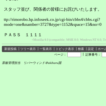
スタッフ並び、関係者の皆様にお詫びいたします。
ttp://rimorobo.hp.infoseek.co.jp/cgi-bin/cbbs4/cbbs.cgi?
mode=one&namber=3727&type=1152&space=15&no=0
ＰＡＳＳ １１１１
<Mozilla/4.0 (compatible; MSIE 8.0; Windows NT 6.0; T
新規投稿
┃
ツリー表示
┃
一覧表示
┃
トピック表示
┃
検索
┃
設定
┃
ホー
┃
ページ：
記事番号：
茶板管理担当 リバーウィンド＠akiharu国