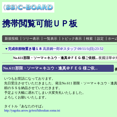
携帯閲覧可能ＵＰ板
新規投稿
┃
ツリー表示
┃
一覧表示
┃
トピック表示
┃
検索
┃
設定
┃
ホー
▼
完成依頼物置き場１８
高原鋼一郎＠スタッフ
09/11/1(日) 23:52
No.611那限・ソーマ＝キユウ・逢真＠ＦＥＧ 様ご依頼...
夜國涼華＠
No.611那限・ソーマ＝キユウ・逢真＠ＦＥＧ 様ご依...
いつもお世話になっております。
先日受注させていただきました、発注No.611 那限・ソーマ＝キユウ・逢
頼のＳＳを納品させていただきます。
予定より大幅に遅れてしまい大変失礼いたしました。
よろしくお願いいたします。
タイトル『あなたのそば』
http://yagoku.arrow.jp/text/hihoukan.soma.txt