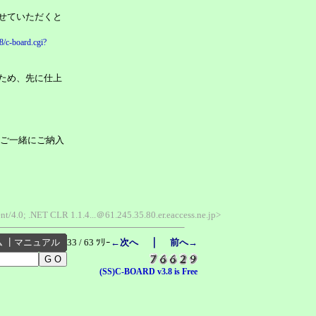
せていただくと
8/c-board.cgi?
ため、先に仕上
にご一緒にご納入
nt/4.0; .NET CLR 1.1.4...＠61.245.35.80.er.eaccess.ne.jp>
｜
ム
┃
マニュアル
33 / 63 ﾂﾘｰ
←次へ
前へ→
(SS)C-BOARD v3.8 is Free