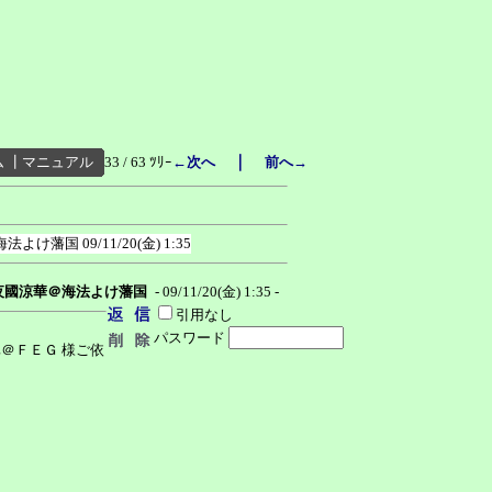
｜
ム
┃
マニュアル
33 / 63 ﾂﾘｰ
←次へ
前へ→
海法よけ藩国
09/11/20(金) 1:35
夜國涼華＠海法よけ藩国
- 09/11/20(金) 1:35 -
引用なし
パスワード
真＠ＦＥＧ 様ご依