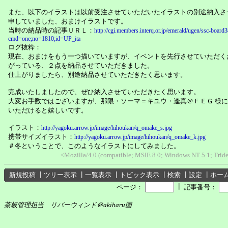
また、以下のイラストは以前受注させていただいたイラストの別途納入さ
申していました、おまけイラストです。
当時の納品時の記事ＵＲＬ：
http://cgi.members.interq.or.jp/emerald/ugen/ssc-board3
cmd=one;no=1810;id=UP_ita
ログ抜粋：
現在、おまけをもう一つ描いていますが、イベントを先行させていただく
がっている、２点を納品させていただきました。
仕上がりましたら、別途納品させていただきたく思います。
完成いたしましたので、ぜひ納入させていただきたく思います。
大変お手数ではございますが、那限・ソーマ＝キユウ・逢真＠ＦＥＧ 様
いただけると嬉しいです。
イラスト：
http://yagoku.arrow.jp/image/hihoukan/q_omake_s.jpg
携帯サイズイラスト：
http://yagoku.arrow.jp/image/hihoukan/q_omake_k.jpg
＃冬ということで、このようなイラストにしてみました。
<Mozilla/4.0 (compatible; MSIE 8.0; Windows NT 5.1; Tride
新規投稿
┃
ツリー表示
┃
一覧表示
┃
トピック表示
┃
検索
┃
設定
┃
ホー
┃
ページ：
記事番号：
茶板管理担当 リバーウィンド＠akiharu国