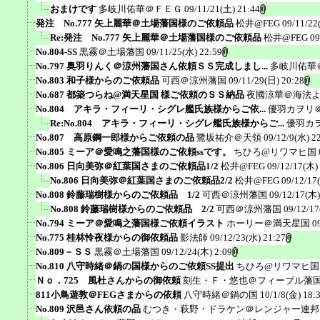
おまけです
多岐川佑華＠ＦＥＧ
09/11/21(土) 21:44
発注 No.777 矢上麗華＠土場藩国様のご依頼品
松井@FEG
09/11/22
Re:発注 No.777 矢上麗華＠土場藩国様のご依頼品
松井@FEG
09
No.804-SS
黒霧＠土場藩国
09/11/25(水) 22:59
No.797 奥羽りんく＠涼州藩国さん依頼ＳＳ完成しまし...
多岐川佑華
No.803 和子様からのご依頼品
可西＠涼州藩国
09/11/29(日) 20:28
No.687 都築つらね@満天星国 様ご依頼のＳＳ納品
夜國涼華＠海法
No.804 アキラ・フィーリ・シグレ艦氏族様からご依...
優羽カヲリ
Re:No.804 アキラ・フィーリ・シグレ艦氏族様からご...
優羽カ
No.807 高原鋼一郎様からご依頼の品
鷺坂祐介＠天領
09/12/9(水) 2
No.805 ミーア＠愛鳴之藩国様のご依頼ssです。
ちひろ@リワマヒ国
No.806 日向美弥＠紅葉国さまのご依頼品1/2
松井@FEG
09/12/17(木)
No.806 日向美弥＠紅葉国さまのご依頼品2/2
松井@FEG
09/12/17
No.808 鈴藤瑞樹様からのご依頼品 1/2
可西＠涼州藩国
09/12/17(木)
No.808 鈴藤瑞樹様からのご依頼品 2/2
可西＠涼州藩国
09/12/17
No.794 ミーア＠愛鳴之藩国様ご依頼イラスト
ホーリー＠満天星国
0
No.775 桂林怜夜様からの御依頼品
影法師
09/12/23(水) 21:27
No.809－ＳＳ
黒霧＠土場藩国
09/12/24(木) 2:09
No.810 八守時緒＠鍋の国様からのご依頼SS提出
ちひろ@リワマヒ国
Ｎｏ．725 風杜さんからの御依頼
刻生・Ｆ・悠也＠フィーブル藩
811小鳥遊敦＠FEGさまからの依頼
八守時緒＠鍋の国
10/1/8(金) 18:
No.809 沢邑さん依頼の品
むつき・萩野・ドラケン＠レンジャー連邦