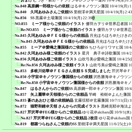
おまけ
むつき・萩野・ドラケン＠レンジャー連邦
10/4/14(水) 0:3
No.848 高原鋼一郎様からの依頼
はる＠キノウツン藩国
10/4/19(月) 1
No.840 久珂あゆみさんご依頼SS
里樹澪＠満天星国
10/4/19(月) 2:4
No.856 SS
黒霧＠土場藩国
10/4/19(月) 22:39
NO.855 ミーア様からご依頼のイラスト
優羽カヲリ＠世界忍者国
1
Re:NO.855 ミーア様からご依頼のイラスト
優羽カヲリ＠世界忍
No.845 久珂あゆみ＠ＦＥＧ様からの依頼品
月光ほろほろ＠たけきの
No.845 久珂あゆみ＠ＦＥＧ様からの依頼品
月光ほろほろ＠たけ
No.855 ミーア＠愛鳴之藩国様のご依頼SS
ちひろ@リワマヒ国
10/4
No.842 久珂あゆみ様ご依頼のイラスト
星月 典子＠詩歌藩国
10/4/2
No.856 久珂あゆみ様ご依頼イラスト
山吹弓美@愛鳴之藩国
10/4/25(
Re:No.856 久珂あゆみ様ご依頼イラスト
山吹弓美@愛鳴之藩国
1
No.853 多岐川佑華＠ＦＥＧさん依頼ＳＳ完成しました
芹沢琴＠Ｆ
No.850 小宇宙＠キノウツン藩国様からの依頼
沢邑勝海＠キノウツン
Re:No.850 小宇宙＠キノウツン藩国様からの依頼
沢邑勝海＠キノ
No.847 はるさんからのご依頼SS
高原鋼一郎＠キノウツン藩国
10/4
No.857 矢上麗華＠天領様からのご依頼品
竿崎 裕樹＠よんた藩国
No.835 蒼のあおひと様の依頼納品
玄霧弦耶＠玄霧藩国
10/7/11(日) 1
No.872 猫野和錆＠天領 さんからの完成イラスト
黒崎克耶＠海法よ
No.827 芹沢琴＠FEG様からのご依頼品
ゆり花＠akiharu国
10/9/1(水)
No.827 芹沢琴＠FEG様からのご依頼品 2枚目
ゆり花＠akiharu国
No.819 都築つらねさんご依頼のSS
里樹澪＠満天星国
11/6/25(土) 0