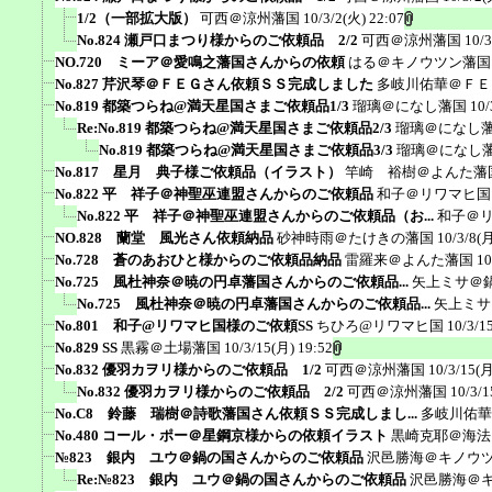
1/2（一部拡大版）
可西＠涼州藩国
10/3/2(火) 22:07
No.824 瀬戸口まつり様からのご依頼品 2/2
可西＠涼州藩国
10/3
NO.720 ミーア＠愛鳴之藩国さんからの依頼
はる＠キノウツン藩国
No.827 芹沢琴＠ＦＥＧさん依頼ＳＳ完成しました
多岐川佑華＠ＦＥ
No.819 都築つらね@満天星国さまご依頼品1/3
瑠璃＠になし藩国
10/
Re:No.819 都築つらね@満天星国さまご依頼品2/3
瑠璃＠になし
No.819 都築つらね@満天星国さまご依頼品3/3
瑠璃＠になし
No.817 星月 典子様ご依頼品（イラスト）
竿崎 裕樹＠よんた藩
No.822 平 祥子＠神聖巫連盟さんからのご依頼品
和子＠リワマヒ国
No.822 平 祥子＠神聖巫連盟さんからのご依頼品（お...
和子＠
NO.828 蘭堂 風光さん依頼納品
砂神時雨＠たけきの藩国
10/3/8(月
No.728 蒼のあおひと様からのご依頼品納品
雷羅来＠よんた藩国
10
No.725 風杜神奈＠暁の円卓藩国さんからのご依頼品...
矢上ミサ＠
No.725 風杜神奈＠暁の円卓藩国さんからのご依頼品...
矢上ミサ
No.801 和子@リワマヒ国様のご依頼SS
ちひろ@リワマヒ国
10/3/1
No.829 SS
黒霧＠土場藩国
10/3/15(月) 19:52
No.832 優羽カヲリ様からのご依頼品 1/2
可西＠涼州藩国
10/3/15(月
No.832 優羽カヲリ様からのご依頼品 2/2
可西＠涼州藩国
10/3/1
No.C8 鈴藤 瑞樹＠詩歌藩国さん依頼ＳＳ完成しまし...
多岐川佑華
No.480 コール・ポー＠星鋼京様からの依頼イラスト
黒崎克耶＠海法
№823 銀内 ユウ＠鍋の国さんからのご依頼品
沢邑勝海＠キノウ
Re:№823 銀内 ユウ＠鍋の国さんからのご依頼品
沢邑勝海＠