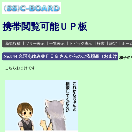
携帯閲覧可能ＵＰ板
新規投稿
┃
ツリー表示
┃
一覧表示
┃
トピック表示
┃
検索
┃
設定
┃
ホー
No.844 久珂あゆみ＠ＦＥＧ さんからのご依頼品（おまけ
和子＠
こちらおまけです