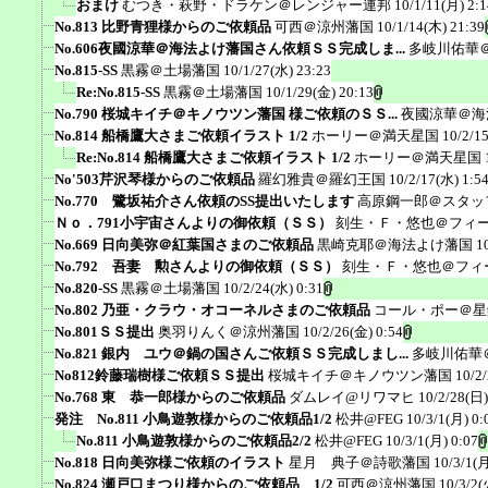
おまけ
むつき・萩野・ドラケン＠レンジャー連邦
10/1/11(月) 2:1
No.813 比野青狸様からのご依頼品
可西＠涼州藩国
10/1/14(木) 21:39
No.606夜國涼華＠海法よけ藩国さん依頼ＳＳ完成しま...
多岐川佑華
No.815-SS
黒霧＠土場藩国
10/1/27(水) 23:23
Re:No.815-SS
黒霧＠土場藩国
10/1/29(金) 20:13
No.790 桜城キイチ＠キノウツン藩国 様ご依頼のＳＳ...
夜國涼華＠海
No.814 船橋鷹大さまご依頼イラスト 1/2
ホーリー＠満天星国
10/2/1
Re:No.814 船橋鷹大さまご依頼イラスト 1/2
ホーリー＠満天星国
No'503芹沢琴様からのご依頼品
羅幻雅貴＠羅幻王国
10/2/17(水) 1:5
No.770 鷺坂祐介さん依頼のSS提出いたします
高原鋼一郎＠スタッ
Ｎｏ．791小宇宙さんよりの御依頼（ＳＳ）
刻生・Ｆ・悠也＠フィ
No.669 日向美弥＠紅葉国さまのご依頼品
黒崎克耶＠海法よけ藩国
1
No.792 吾妻 勲さんよりの御依頼（ＳＳ）
刻生・Ｆ・悠也＠フィ
No.820-SS
黒霧＠土場藩国
10/2/24(水) 0:31
No.802 乃亜・クラウ・オコーネルさまのご依頼品
コール・ポー＠星
No.801ＳＳ提出
奥羽りんく＠涼州藩国
10/2/26(金) 0:54
No.821 銀内 ユウ＠鍋の国さんご依頼ＳＳ完成しまし...
多岐川佑華
No812鈴藤瑞樹様ご依頼ＳＳ提出
桜城キイチ＠キノウツン藩国
10/2
No.768 東 恭一郎様からのご依頼品
ダムレイ@リワマヒ
10/2/28(日)
発注 No.811 小鳥遊敦様からのご依頼品1/2
松井@FEG
10/3/1(月) 0:
No.811 小鳥遊敦様からのご依頼品2/2
松井@FEG
10/3/1(月) 0:07
No.818 日向美弥様ご依頼のイラスト
星月 典子＠詩歌藩国
10/3/1(月
No.824 瀬戸口まつり様からのご依頼品 1/2
可西＠涼州藩国
10/3/2(