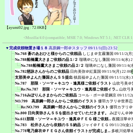
【ayumi02.jpg : 72.0KB】
<Mozilla/4.0 (compatible; MSIE 7.0; Windows NT 5.1; .NET CLR 
▼
完成依頼物置き場１８
高原鋼一郎＠スタッフ
09/11/1(日) 23:52
No.768 蒼のあおひと様からのご依頼品
しじま＠玄霧藩国
09/11/2(月)
No.788船橋鷹大さまご依頼の品１/２
瑠璃＠になし藩国
09/11/4(水) 2
No.788船橋鷹大さまご依頼の品２/２
瑠璃＠になし藩国
09/11/4(
No.782慈詠さんからのご依頼品
日向美弥＠紅葉国
09/11/9(月) 22:00
支那美＠よんた藩国さんＳＳ提出
槙昌福＠よんた藩国
09/11/11(水) 
No.787 那限・ソーマ＝キユウ・逢真様ご依頼イラスト
山吹弓美＠
Re:No.787 那限・ソーマ＝キユウ・逢真様ご依頼イラ...
山吹弓
No.716みぽりんさまからのご依頼品
コール・ポー＠星鋼京
09/11/12
NO.799 高原鋼一郎さんからご依頼のイラスト
優羽カヲリ＠世界忍
Re:NO.799 高原鋼一郎さんからご依頼のイラスト
優羽カヲリ＠
No.800 日向美弥さんＳＳを提出させていただきます。
みぽりん＠神
No.611那限・ソーマ＝キユウ・逢真＠ＦＥＧ 様ご依頼...
夜國涼華＠
No.783 松井さんから依頼のＳＳ納品
ジャイ＠ＦＥＧ
09/11/20(金) 
No.778竜乃麻衣＠ＦＥＧさん依頼イラストが完成しま...
多岐川佑華