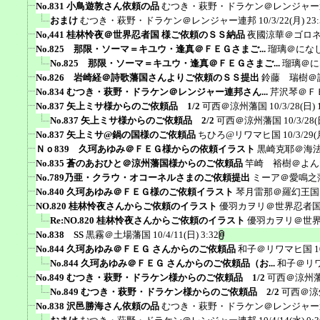
No.831 小鳥遊敦さん依頼の品
むつき・萩野・ドラケン＠レンジャー
おまけ
むつき・萩野・ドラケン＠レンジャー連邦
10/3/22(月) 23
No,441 桂林怜夜＠世界忍者国 様ご依頼のＳＳ納品
夜國涼華＠ゴロ
No.825 那限・ソーマ＝キユウ・逢真＠ＦＥＧさまご...
瑠璃＠にな
No.825 那限・ソーマ＝キユウ・逢真＠ＦＥＧさまご...
瑠璃＠に
No.826 岩崎経＠詩歌藩国さんよりご依頼のＳＳ提出
鈴藤 瑞樹＠
No.834 むつき・萩野・ドラケン＠レンジャー連邦さん...
芹沢琴＠Ｆ
No.837 矢上ミサ様からのご依頼品 1/2
可西＠涼州藩国
10/3/28(日) 
No.837 矢上ミサ様からのご依頼品 2/2
可西＠涼州藩国
10/3/28(
No.837 矢上ミサ@鍋の国様のご依頼品
ちひろ@リワマヒ国
10/3/29(
Ｎｏ839 久珂あゆみ＠ＦＥＧ様からの依頼イラスト
黒崎克耶＠海
No.835 蒼のあおひと＠涼州藩国様からのご依頼品
竿崎 裕樹＠よん
No.789乃亜・クラウ・オコーネルさまのご依頼提出
ミーア＠愛鳴之
No.840 久珂あゆみ＠ＦＥＧ様のご依頼イラスト
琴月雷那＠羅幻王国
NO.820 桂林怜夜さんからご依頼のイラスト
優羽カヲリ＠世界忍者
Re:NO.820 桂林怜夜さんからご依頼のイラスト
優羽カヲリ＠世
No.838 SS
黒霧＠土場藩国
10/4/11(日) 3:32
No.844 久珂あゆみ＠ＦＥＧ さんからのご依頼品
和子＠リワマヒ国
1
No.844 久珂あゆみ＠ＦＥＧ さんからのご依頼品（お...
和子＠リ
No.849 むつき・萩野・ドラケン様からのご依頼品 1/2
可西＠涼州
No.849 むつき・萩野・ドラケン様からのご依頼品 2/2
可西＠涼
No.838 沢邑勝海さん依頼の品
むつき・萩野・ドラケン＠レンジャー