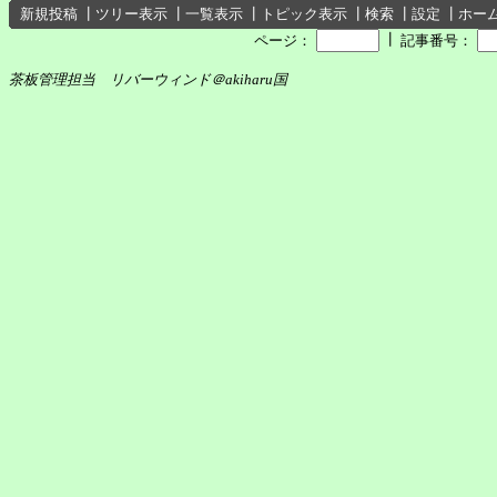
新規投稿
┃
ツリー表示
┃
一覧表示
┃
トピック表示
┃
検索
┃
設定
┃
ホー
┃
ページ：
記事番号：
茶板管理担当 リバーウィンド＠akiharu国