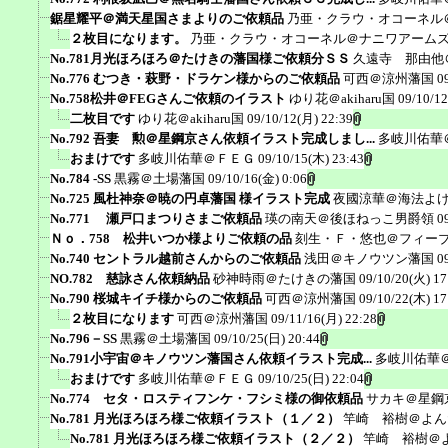
鋸星耀平＠満天星国さまよりのご依頼品
乃亜・クラウ・オコーネル
２枚目になります。
乃亜・クラウ・オコーネル＠ナニワアーム
No.781月光ほろほろ＠たけきの藩国様ご依頼分ＳＳ
久遠寺 那由他
No.776 むつき・萩野・ドラケン様からのご依頼品
可西＠涼州藩国
0
No.758松井＠FEGさんご依頼のイラスト
ゆり花＠akiharu国
09/10/12
二枚目です
ゆり花＠akiharu国
09/10/12(月) 22:39
No.792 吾妻 勲＠星鋼京さん依頼イラスト完成しまし...
多岐川佑華
おまけです
多岐川佑華＠ＦＥＧ
09/10/15(木) 23:43
No.784 -SS
黒霧＠土場藩国
09/10/16(金) 0:06
No.725 風杜神奈＠暁の円卓藩国 様イラスト完成
夜國涼華＠海法よ
No.771 瀬戸口まつりさまご依頼品
瑛の南天＠後ほねっこ男爵領
0
Ｎｏ．758 松井いつか様よりご依頼の品
刻生・Ｆ・悠也＠フィー
No.740 セントラル越前さんからのご依頼品
浅田＠キノウツン藩国
0
NO.782 慈詠さん依頼納品
砂神時雨＠たけきの藩国
09/10/20(火) 17
No.790 桜城キイチ様からのご依頼品
可西＠涼州藩国
09/10/22(木) 17
２枚目になります
可西＠涼州藩国
09/11/16(月) 22:28
No.796－SS
黒霧＠土場藩国
09/10/25(日) 20:44
No.791小宇宙＠キノウツン藩国さん依頼イラスト完成...
多岐川佑華
おまけです
多岐川佑華＠ＦＥＧ
09/10/25(日) 22:04
No.774 セタ・ロスティフンケ・フシミ様の御依頼品
サカキ＠星鋼
No.781 月光ほろほろ様ご依頼イラスト（１／２）
竿崎 裕樹＠よん
No.781 月光ほろほろ様ご依頼イラスト（２／２）
竿崎 裕樹＠