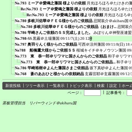
No.793 ミーア＠愛鳴之藩国 様よりの依頼
月光ほろほろ＠たけきの
Re:No.793 ミーア＠愛鳴之藩国 様よりの依頼
月光ほろほろ＠た
Re:No.793 ミーア＠愛鳴之藩国 様よりの依頼
月光ほろほろ＠
No.780 多岐川佑華＠ＦＥＧ様からのご依頼品
忌闇装介＠akiharu国
0
No.780 多岐川佑華＠ＦＥＧ様からのご依頼品（おまけ...
忌闇装介＠
No.786 竿崎さんご依頼のＳＳ完成しました。
みぽりん＠神聖巫連盟
No.798-SS
黒霧＠土場藩国
09/11/7(土) 20:12
No.797 奥羽りんく様からのご依頼品
可西＠涼州藩国
09/11/8(日) 18:
No788 船橋鷹大様からご依頼ＳＳ
桜城キイチ＠キノウツン藩国
09
No.773 東 恭一郎＠リワマヒ国さんからのご依頼品
和子＠リワマ
No.773 東 恭一郎＠リワマヒ国さんからのご依頼品...
和子＠リ
No.786 竿崎裕樹＠よんた藩国さまご依頼品
坂下真砂＠よんた藩国
0
No.768 蒼のあおひと様からの依頼納品
玄霧弦耶＠玄霧藩国
09/12/
新規投稿
┃
ツリー表示
┃
一覧表示
┃
トピック表示
┃
検索
┃
設定
┃
ホー
┃
ページ：
記事番号：
茶板管理担当 リバーウィンド＠akiharu国