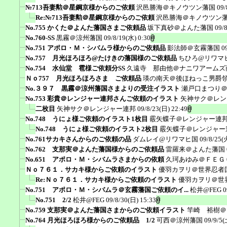
№713吾妻勲＠星鋼京様からのご依頼
沢邑勝海＠キノウツン藩国
09/
Re:№713吾妻勲＠星鋼京様からのご依頼
沢邑勝海＠キノウツン
No.755 かくた＠よんた藩国さまご依頼品
坂下真砂＠よんた藩国
09/
No.760-SS
黒霧＠涼州藩国
09/8/19(水) 0:30
No.751 アポロ・Ｍ・シバムラ様からのご依頼品
影法師＠玄霧藩国
0
No.757 月光ほろほろ@たけきの藩国様のご依頼品
ちひろ@リワマ
No.754 水仙堂 雹様ご依頼分SS
久遠寺 那由他＠ナニワアームズ
Ｎｏ757 月光ほろほろさま ご依頼品
瑛の南天＠後ほねっこ男爵
No.３９７ 黒霧＠涼州藩国さまよりの受注イラスト
瀬戸口まつり
No.753 彩貴＠レンジャー連邦さんご依頼のイラスト
矢神サク＠レン
二枚目
矢神サク＠レンジャー連邦
09/8/23(日) 22:49
No.748 うにょ様ご依頼のイラスト1枚目
霰矢蝶子＠レンジャー連
No.748 うにょ様ご依頼のイラスト2枚目
霰矢蝶子＠レンジャー
No.761サカキさんからのご依頼の品
ダムレイ@リワマヒ国
09/8/25(
No.762 支那実＠よんた藩国様からのご依頼品
雷羅来＠よんた藩国
No.651 アポロ・Ｍ・シバムラさまからの依頼
久珂あゆみ＠ＦＥＧ
Ｎｏ７６１．サカキ様からご依頼のイラスト
優羽カヲリ＠世界忍者
Re:Ｎｏ７６１．サカキ様からご依頼のイラスト
優羽カヲリ＠世
No.751 アポロ・Ｍ・シバムラ＠玄霧藩国ご依頼のイ...
松井@FEG
0
No.751 2/2
松井@FEG
09/8/30(日) 15:33
No.759 支那実＠よんた藩国さまからのご依頼イラスト
竿崎 裕樹＠
No.764 月光ほろほろ様からのご依頼品 1/2
可西＠涼州藩国
09/9/5(