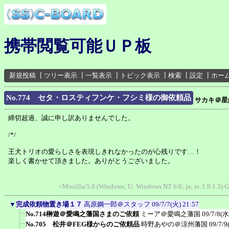
携帯閲覧可能ＵＰ板
新規投稿
┃
ツリー表示
┃
一覧表示
┃
トピック表示
┃
検索
┃
設定
┃
ホー
No.774 セタ・ロスティフンケ・フシミ様の御依頼品
サカキ＠星
締切超過、誠に申し訳ありませんでした。
/*/
王犬トリオの愛らしさを表現しきれなかったのが心残りです…！
楽しく書かせて頂きました。ありがとうございました。
<Mozilla/5.0 (Windows; U; Windows NT 6.0; ja; rv:1.9.1.3) 
▼
完成依頼物置き場１７
高原鋼一郎＠スタッフ
09/7/7(火) 21:57
No.714榊遊＠愛鳴之藩国さまのご依頼
ミーア＠愛鳴之藩国
09/7/8(水
No.705 松井＠FEG様からのご依頼品
時野あやの＠涼州藩国
09/7/9