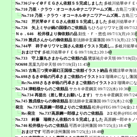
No.736ジャイ＠ＦＥＧさん依頼ＳＳ完成しました
多岐川佑華＠ＦＥ
No.710 乃亜・クラウ・オコーネル＠ナニワアームズ商...
古島三つ実
No.710 乃亜・クラウ・オコーネル＠ナニワアームズ商...
古島三
No.702 芹沢琴＠ＦＥＧさん依頼ＳＳ完成しました
多岐川佑華＠Ｆ
No.726 矢上ミサ@鍋の国様のご依頼品
ちひろ@リワマヒ国
09/7/1
Ｎｏ．646 松井様より御依頼の品
刻生・Ｆ・悠也
09/7/13(月) 0:31
No.739 雅戌さんからの御依頼品
影法師＠玄霧藩国
09/7/13(月) 22:57
No.744平 祥子＠リワマヒ国さん依頼イラスト完成し...
多岐川佑華
おまけです
多岐川佑華＠ＦＥＧ
09/7/18(土) 20:14
No.733 守上藤丸さまからのご依頼の品
鷺坂祐介＠天領
09/7/19(日)
NO698
黒葉九印＠天領
09/7/19(日) 11:45
No.565 古島三つ実＠羅幻王国様ご依頼イラスト納品
夜國涼華＠海法
No.698さるき＠暁の円卓さまご依頼のイラスト1/2
瑠璃＠になし藩
Re:No.698さるき＠暁の円卓さまご依頼のイラスト2/2
瑠璃＠に
No.734 津軽様からのご依頼品
サカキ＠星鋼京
09/7/22(水) 10:36
No.734 再提出（差し替えお願いします）
サカキ＠星鋼京
09/7/2
No.745 雅戌様からの御依頼品
影法師＠玄霧藩国
09/7/23(木) 2:02
発注 No.737高原鋼一郎様よりのご依頼品
松井@FEG
09/7/24(金) 2:
Re:発注 No.737高原鋼一郎様よりのご依頼品 2/2
松井@FEG
0
No.723 鈴藤 瑞樹さん依頼のＳＳ完成しました
高原鋼一郎＠キノ
No.746 松井様からのご依頼品
可西＠涼州藩国
09/7/25(土) 18:47
おまけです
可西＠涼州藩国
09/7/25(土) 18:48