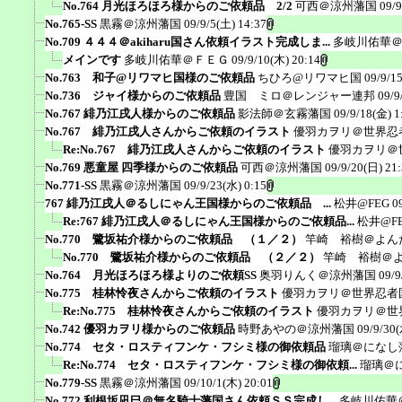
No.764 月光ほろほろ様からのご依頼品 2/2
可西＠涼州藩国
09/9
No.765-SS
黒霧＠涼州藩国
09/9/5(土) 14:37
No.709 ４４４＠akiharu国さん依頼イラスト完成しま...
多岐川佑華
メインです
多岐川佑華＠ＦＥＧ
09/9/10(木) 20:14
No.763 和子@リワマヒ国様のご依頼品
ちひろ@リワマヒ国
09/9/1
No.736 ジャイ様からのご依頼品
豊国 ミロ＠レンジャー連邦
09/9
No.767 緋乃江戌人様からのご依頼品
影法師＠玄霧藩国
09/9/18(金) 1
No.767 緋乃江戌人さんからご依頼のイラスト
優羽カヲリ＠世界忍
Re:No.767 緋乃江戌人さんからご依頼のイラスト
優羽カヲリ＠
No.769 悪童屋 四季様からのご依頼品
可西＠涼州藩国
09/9/20(日) 21
No.771-SS
黒霧＠涼州藩国
09/9/23(水) 0:15
767 緋乃江戌人＠るしにゃん王国様からのご依頼品 ...
松井@FEG
0
Re:767 緋乃江戌人＠るしにゃん王国様からのご依頼品...
松井@F
No.770 鷺坂祐介様からのご依頼品 （１／２）
竿崎 裕樹＠よん
No.770 鷺坂祐介様からのご依頼品 （２／２）
竿崎 裕樹＠
No.764 月光ほろほろ様よりのご依頼SS
奥羽りんく＠涼州藩国
09/9
No.775 桂林怜夜さんからご依頼のイラスト
優羽カヲリ＠世界忍者
Re:No.775 桂林怜夜さんからご依頼のイラスト
優羽カヲリ＠世
No.742 優羽カヲリ様からのご依頼品
時野あやの＠涼州藩国
09/9/30(
No.774 セタ・ロスティフンケ・フシミ様の御依頼品
瑠璃＠になし
Re:No.774 セタ・ロスティフンケ・フシミ様の御依頼...
瑠璃＠
No.779-SS
黒霧＠涼州藩国
09/10/1(木) 20:01
No.772 利根坂凪巳＠無名騎士藩国さん依頼ＳＳ完成し...
多岐川佑華