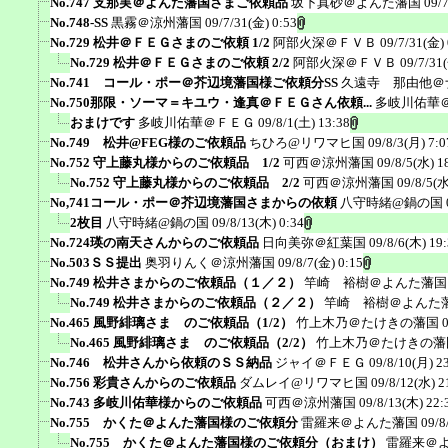
No.747 支那実＠よんた藩国さまご依頼品
坂下真砂＠よんた藩国
09/
No.748-SS
黒霧＠涼州藩国
09/7/31(金) 0:53
No.729 松井＠ＦＥＧさまのご依頼 1/2
阿部火深＠ＦＶＢ
09/7/31(金) 
No.729 松井＠ＦＥＧさまのご依頼 2/2
阿部火深＠ＦＶＢ
09/7/31
No.741 コール・ポー＠芥辺境藩国様ご依頼分SS
久遠寺 那由他＠
No.750那限・ソーマ＝キユウ・逢真＠ＦＥＧさん依頼...
多岐川佑華
おまけです
多岐川佑華＠ＦＥＧ
09/8/1(土) 13:38
No.749 松井@FEG様のご依頼品
ちひろ@リワマヒ国
09/8/3(月) 7:0
No.752 守上藤丸様からのご依頼品 1/2
可西＠涼州藩国
09/8/5(水) 1
No.752 守上藤丸様からのご依頼品 2/2
可西＠涼州藩国
09/8/5(水
No,741コール・ポー＠芥辺境藩国さまからの依頼
八守時緒@鍋の国
2枚目
八守時緒@鍋の国
09/8/13(木) 0:34
No.724瑛の南天さんからのご依頼品
日向美弥＠紅葉国
09/8/6(木) 19
No.503ＳＳ提出
奥羽りんく＠涼州藩国
09/8/7(金) 0:15
No.749 松井さまからのご依頼品（１／２）
竿崎 裕樹＠よんた藩国
No.749 松井さまからのご依頼品（２／２）
竿崎 裕樹＠よんた
No.465 風野緋璃さま のご依頼品（1/2）
竹上木乃＠たけきの藩国
No.465 風野緋璃さま のご依頼品（2/2）
竹上木乃＠たけきの藩
No.746 松井さんから依頼のＳＳ納品
ジャイ＠ＦＥＧ
09/8/10(月) 2
No.756 彩貴さんからのご依頼品
ダムレイ@リワマヒ国
09/8/12(水) 2
No.743 多岐川佑華様からのご依頼品
可西＠涼州藩国
09/8/13(木) 22:
No.755 かくた＠よんた藩国様のご依頼分
雷羅来＠よんた藩国
09/8
No.755 かくた＠よんた藩国様のご依頼分（おまけ）
雷羅来＠