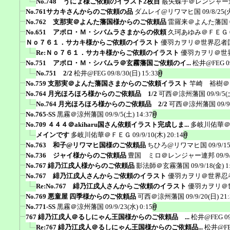
No.748 うにょ様ご依頼のイラスト2枚目
霰矢蝶子＠レンジャー
No.761サカキさんからのご依頼の品
ダムレイ@リワマヒ国
09/8/25(
No.762 支那実＠よんた藩国様からのご依頼品
雷羅来＠よんた藩国
No.651 アポロ・Ｍ・シバムラさまからの依頼
久珂あゆみ＠ＦＥＧ
Ｎｏ７６１．サカキ様からご依頼のイラスト
優羽カヲリ＠世界忍者
Re:Ｎｏ７６１．サカキ様からご依頼のイラスト
優羽カヲリ＠世
No.751 アポロ・Ｍ・シバムラ＠玄霧藩国ご依頼のイ...
松井@FEG
0
No.751 2/2
松井@FEG
09/8/30(日) 15:33
No.759 支那実＠よんた藩国さまからのご依頼イラスト
竿崎 裕樹＠
No.764 月光ほろほろ様からのご依頼品 1/2
可西＠涼州藩国
09/9/5(
No.764 月光ほろほろ様からのご依頼品 2/2
可西＠涼州藩国
09/9
No.765-SS
黒霧＠涼州藩国
09/9/5(土) 14:37
No.709 ４４４＠akiharu国さん依頼イラスト完成しま...
多岐川佑華
メインです
多岐川佑華＠ＦＥＧ
09/9/10(木) 20:14
No.763 和子@リワマヒ国様のご依頼品
ちひろ@リワマヒ国
09/9/1
No.736 ジャイ様からのご依頼品
豊国 ミロ＠レンジャー連邦
09/9
No.767 緋乃江戌人様からのご依頼品
影法師＠玄霧藩国
09/9/18(金) 1
No.767 緋乃江戌人さんからご依頼のイラスト
優羽カヲリ＠世界忍
Re:No.767 緋乃江戌人さんからご依頼のイラスト
優羽カヲリ＠
No.769 悪童屋 四季様からのご依頼品
可西＠涼州藩国
09/9/20(日) 21
No.771-SS
黒霧＠涼州藩国
09/9/23(水) 0:15
767 緋乃江戌人＠るしにゃん王国様からのご依頼品 ...
松井@FEG
0
Re:767 緋乃江戌人＠るしにゃん王国様からのご依頼品...
松井@F