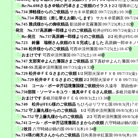
Re:No.698さるき＠暁の円卓さまご依頼のイラスト2/2
瑠璃＠に
No.734 津軽様からのご依頼品
サカキ＠星鋼京
09/7/22(水) 10:36
No.734 再提出（差し替えお願いします）
サカキ＠星鋼京
09/7/2
No.745 雅戌様からの御依頼品
影法師＠玄霧藩国
09/7/23(木) 2:02
発注 No.737高原鋼一郎様よりのご依頼品
松井@FEG
09/7/24(金) 2:
Re:発注 No.737高原鋼一郎様よりのご依頼品 2/2
松井@FEG
0
No.723 鈴藤 瑞樹さん依頼のＳＳ完成しました
高原鋼一郎＠キノ
No.746 松井様からのご依頼品
可西＠涼州藩国
09/7/25(土) 18:47
おまけです
可西＠涼州藩国
09/7/25(土) 18:48
No.747 支那実＠よんた藩国さまご依頼品
坂下真砂＠よんた藩国
09/
No.748-SS
黒霧＠涼州藩国
09/7/31(金) 0:53
No.729 松井＠ＦＥＧさまのご依頼 1/2
阿部火深＠ＦＶＢ
09/7/31(金) 
No.729 松井＠ＦＥＧさまのご依頼 2/2
阿部火深＠ＦＶＢ
09/7/31
No.741 コール・ポー＠芥辺境藩国様ご依頼分SS
久遠寺 那由他＠
No.750那限・ソーマ＝キユウ・逢真＠ＦＥＧさん依頼...
多岐川佑華
おまけです
多岐川佑華＠ＦＥＧ
09/8/1(土) 13:38
No.749 松井@FEG様のご依頼品
ちひろ@リワマヒ国
09/8/3(月) 7:0
No.752 守上藤丸様からのご依頼品 1/2
可西＠涼州藩国
09/8/5(水) 1
No.752 守上藤丸様からのご依頼品 2/2
可西＠涼州藩国
09/8/5(水
No,741コール・ポー＠芥辺境藩国さまからの依頼
八守時緒@鍋の国
2枚目
八守時緒@鍋の国
09/8/13(木) 0:34
No.724瑛の南天さんからのご依頼品
日向美弥＠紅葉国
09/8/6(木) 19