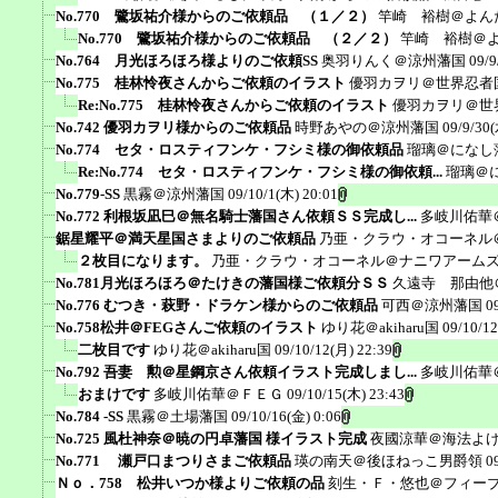
No.770 鷺坂祐介様からのご依頼品 （１／２）
竿崎 裕樹＠よん
No.770 鷺坂祐介様からのご依頼品 （２／２）
竿崎 裕樹＠
No.764 月光ほろほろ様よりのご依頼SS
奥羽りんく＠涼州藩国
09/9
No.775 桂林怜夜さんからご依頼のイラスト
優羽カヲリ＠世界忍者
Re:No.775 桂林怜夜さんからご依頼のイラスト
優羽カヲリ＠世
No.742 優羽カヲリ様からのご依頼品
時野あやの＠涼州藩国
09/9/30(
No.774 セタ・ロスティフンケ・フシミ様の御依頼品
瑠璃＠になし
Re:No.774 セタ・ロスティフンケ・フシミ様の御依頼...
瑠璃＠
No.779-SS
黒霧＠涼州藩国
09/10/1(木) 20:01
No.772 利根坂凪巳＠無名騎士藩国さん依頼ＳＳ完成し...
多岐川佑華
鋸星耀平＠満天星国さまよりのご依頼品
乃亜・クラウ・オコーネル
２枚目になります。
乃亜・クラウ・オコーネル＠ナニワアーム
No.781月光ほろほろ＠たけきの藩国様ご依頼分ＳＳ
久遠寺 那由他
No.776 むつき・萩野・ドラケン様からのご依頼品
可西＠涼州藩国
0
No.758松井＠FEGさんご依頼のイラスト
ゆり花＠akiharu国
09/10/12
二枚目です
ゆり花＠akiharu国
09/10/12(月) 22:39
No.792 吾妻 勲＠星鋼京さん依頼イラスト完成しまし...
多岐川佑華
おまけです
多岐川佑華＠ＦＥＧ
09/10/15(木) 23:43
No.784 -SS
黒霧＠土場藩国
09/10/16(金) 0:06
No.725 風杜神奈＠暁の円卓藩国 様イラスト完成
夜國涼華＠海法よ
No.771 瀬戸口まつりさまご依頼品
瑛の南天＠後ほねっこ男爵領
0
Ｎｏ．758 松井いつか様よりご依頼の品
刻生・Ｆ・悠也＠フィー