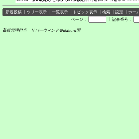
新規投稿
┃
ツリー表示
┃
一覧表示
┃
トピック表示
┃
検索
┃
設定
┃
ホー
┃
ページ：
記事番号：
茶板管理担当 リバーウィンド＠akiharu国