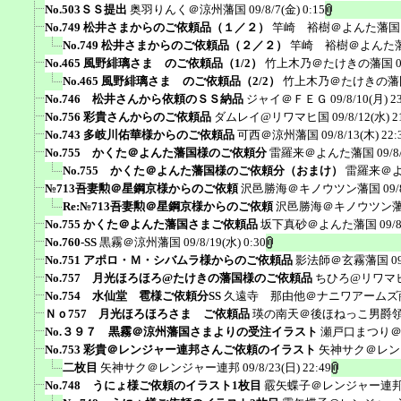
No.503ＳＳ提出
奥羽りんく＠涼州藩国
09/8/7(金) 0:15
No.749 松井さまからのご依頼品（１／２）
竿崎 裕樹＠よんた藩国
No.749 松井さまからのご依頼品（２／２）
竿崎 裕樹＠よんた
No.465 風野緋璃さま のご依頼品（1/2）
竹上木乃＠たけきの藩国
No.465 風野緋璃さま のご依頼品（2/2）
竹上木乃＠たけきの藩
No.746 松井さんから依頼のＳＳ納品
ジャイ＠ＦＥＧ
09/8/10(月) 2
No.756 彩貴さんからのご依頼品
ダムレイ@リワマヒ国
09/8/12(水) 2
No.743 多岐川佑華様からのご依頼品
可西＠涼州藩国
09/8/13(木) 22:
No.755 かくた＠よんた藩国様のご依頼分
雷羅来＠よんた藩国
09/8
No.755 かくた＠よんた藩国様のご依頼分（おまけ）
雷羅来＠
№713吾妻勲＠星鋼京様からのご依頼
沢邑勝海＠キノウツン藩国
09/
Re:№713吾妻勲＠星鋼京様からのご依頼
沢邑勝海＠キノウツン
No.755 かくた＠よんた藩国さまご依頼品
坂下真砂＠よんた藩国
09/
No.760-SS
黒霧＠涼州藩国
09/8/19(水) 0:30
No.751 アポロ・Ｍ・シバムラ様からのご依頼品
影法師＠玄霧藩国
0
No.757 月光ほろほろ@たけきの藩国様のご依頼品
ちひろ@リワマ
No.754 水仙堂 雹様ご依頼分SS
久遠寺 那由他＠ナニワアームズ
Ｎｏ757 月光ほろほろさま ご依頼品
瑛の南天＠後ほねっこ男爵
No.３９７ 黒霧＠涼州藩国さまよりの受注イラスト
瀬戸口まつり
No.753 彩貴＠レンジャー連邦さんご依頼のイラスト
矢神サク＠レン
二枚目
矢神サク＠レンジャー連邦
09/8/23(日) 22:49
No.748 うにょ様ご依頼のイラスト1枚目
霰矢蝶子＠レンジャー連