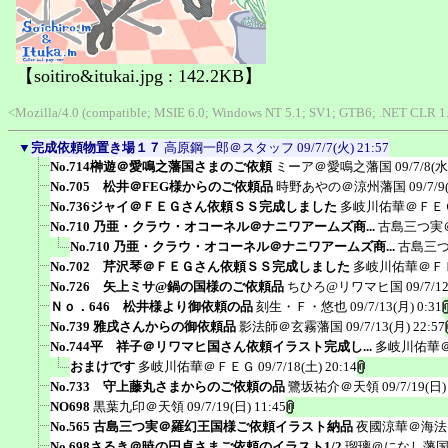
【soitiro&itukai.jpg : 142.2KB】
<Mozilla/4.0 (compatible; MSIE 6.0; Windows NT 5.1; SV1; GTB6; .NET CLR 1.
▼
完成依頼物置き場１７
高原鋼一郎＠スタッフ
09/7/7(火) 21:57
No.714榊遊＠愛鳴之藩国さまのご依頼
ミーア＠愛鳴之藩国
09/7/8(水
No.705 松井＠FEG様からのご依頼品
時野あやの＠涼州藩国
09/7/9
No.736ジャイ＠ＦＥＧさん依頼ＳＳ完成しました
多岐川佑華＠ＦＥ
No.710 乃亜・クラウ・オコーネル＠ナニワアームズ商...
古島三つ実
No.710 乃亜・クラウ・オコーネル＠ナニワアームズ商...
古島三
No.702 芹沢琴＠ＦＥＧさん依頼ＳＳ完成しました
多岐川佑華＠Ｆ
No.726 矢上ミサ@鍋の国様のご依頼品
ちひろ@リワマヒ国
09/7/1
Ｎｏ．646 松井様より御依頼の品
刻生・Ｆ・悠也
09/7/13(月) 0:31
No.739 雅戌さんからの御依頼品
影法師＠玄霧藩国
09/7/13(月) 22:57
No.744平 祥子＠リワマヒ国さん依頼イラスト完成し...
多岐川佑華
おまけです
多岐川佑華＠ＦＥＧ
09/7/18(土) 20:14
No.733 守上藤丸さまからのご依頼の品
鷺坂祐介＠天領
09/7/19(日)
NO698
黒葉九印＠天領
09/7/19(日) 11:45
No.565 古島三つ実＠羅幻王国様ご依頼イラスト納品
夜國涼華＠海法
No.698さるき＠暁の円卓さまご依頼のイラスト1/2
瑠璃＠になし藩