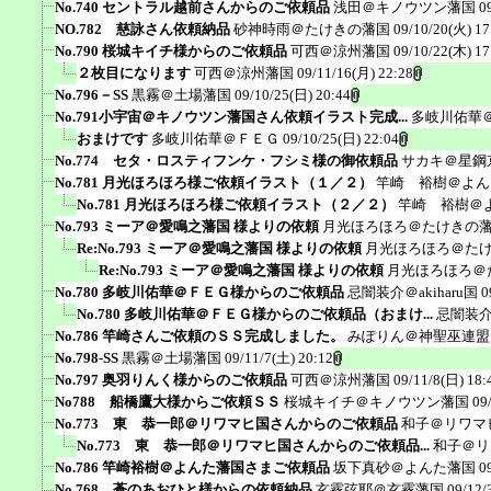
No.740 セントラル越前さんからのご依頼品
浅田＠キノウツン藩国
0
NO.782 慈詠さん依頼納品
砂神時雨＠たけきの藩国
09/10/20(火) 17
No.790 桜城キイチ様からのご依頼品
可西＠涼州藩国
09/10/22(木) 17
２枚目になります
可西＠涼州藩国
09/11/16(月) 22:28
No.796－SS
黒霧＠土場藩国
09/10/25(日) 20:44
No.791小宇宙＠キノウツン藩国さん依頼イラスト完成...
多岐川佑華
おまけです
多岐川佑華＠ＦＥＧ
09/10/25(日) 22:04
No.774 セタ・ロスティフンケ・フシミ様の御依頼品
サカキ＠星鋼
No.781 月光ほろほろ様ご依頼イラスト（１／２）
竿崎 裕樹＠よん
No.781 月光ほろほろ様ご依頼イラスト（２／２）
竿崎 裕樹＠
No.793 ミーア＠愛鳴之藩国 様よりの依頼
月光ほろほろ＠たけきの
Re:No.793 ミーア＠愛鳴之藩国 様よりの依頼
月光ほろほろ＠た
Re:No.793 ミーア＠愛鳴之藩国 様よりの依頼
月光ほろほろ＠
No.780 多岐川佑華＠ＦＥＧ様からのご依頼品
忌闇装介＠akiharu国
0
No.780 多岐川佑華＠ＦＥＧ様からのご依頼品（おまけ...
忌闇装介＠
No.786 竿崎さんご依頼のＳＳ完成しました。
みぽりん＠神聖巫連盟
No.798-SS
黒霧＠土場藩国
09/11/7(土) 20:12
No.797 奥羽りんく様からのご依頼品
可西＠涼州藩国
09/11/8(日) 18:
No788 船橋鷹大様からご依頼ＳＳ
桜城キイチ＠キノウツン藩国
09
No.773 東 恭一郎＠リワマヒ国さんからのご依頼品
和子＠リワマ
No.773 東 恭一郎＠リワマヒ国さんからのご依頼品...
和子＠リ
No.786 竿崎裕樹＠よんた藩国さまご依頼品
坂下真砂＠よんた藩国
0
No.768 蒼のあおひと様からの依頼納品
玄霧弦耶＠玄霧藩国
09/12/