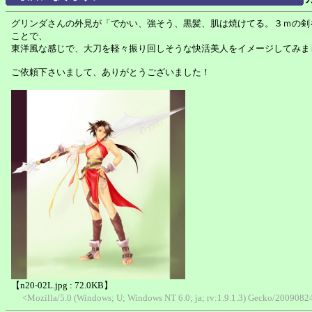
グリンダさんの外見が「でかい、強そう、黒髪、肌は焼けてる。３ｍの剣
ことで、
東洋風な感じで、大刀を軽々振り回しそうな快活美人をイメージしてみま
ご依頼下さいまして、ありがとうございました！
【n20-02L.jpg : 72.0KB】
<Mozilla/5.0 (Windows; U; Windows NT 6.0; ja; rv:1.9.1.3) Gecko/20090824