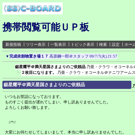
携帯閲覧可能ＵＰ板
新規投稿
┃
ツリー表示
┃
一覧表示
┃
トピック表示
┃
検索
┃
設定
┃
ホー
▼
完成依頼物置き場１７
高原鋼一郎＠スタッフ
09/7/7(火) 21:57
鋸星耀平＠満天星国さまよりのご依頼品
乃亜・クラウ・オコーネル
２枚目になります。
乃亜・クラウ・オコーネル＠ナニワアーム
鋸星耀平＠満天星国さまよりのご依頼品
いつもお世話になっております。
ものすごく提出が遅れてしまい、申し訳ありませんでした。
よろしくお願い致します。
//*//
大変にお待たせしてしまいまして、本当に申し訳ありませんでした。