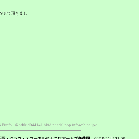
かせて頂きまし
 Firefo...＠nthkid044141.hkid.nt.adsl.ppp.infoweb.ne.jp>
乃亜・クラウ・オコーネル＠ナニワアームズ商藩国
- 09/10/5(月) 21:08 -