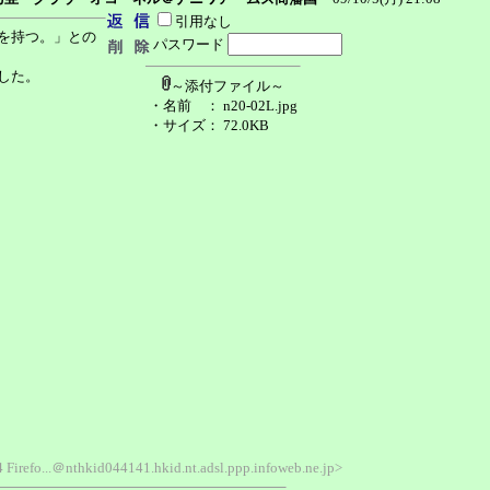
引用なし
を持つ。」との
パスワード
した。
～添付ファイル～
・名前
： n20-02L.jpg
・サイズ
： 72.0KB
 Firefo...＠nthkid044141.hkid.nt.adsl.ppp.infoweb.ne.jp>