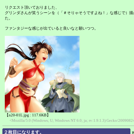
リクエスト頂いておりました、
グリンダさんが笑うシーンを（「＃そりゃそうですよね！」な感じで）描
た。
ファンタジーな感じが出ていると良いなと願いつつ。
【n20-01L.jpg : 117.6KB】
<Mozilla/5.0 (Windows; U; Windows NT 6.0; ja; rv:1.9.1.3) Gecko/20090824
２枚目になります。