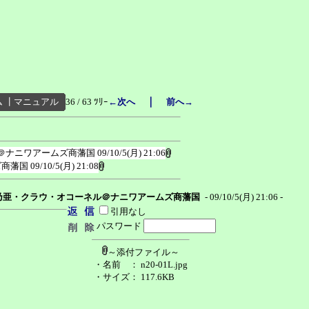
｜
ム
┃
マニュアル
36 / 63 ﾂﾘｰ
←次へ
前へ→
＠ナニワアームズ商藩国
09/10/5(月) 21:06
ズ商藩国
09/10/5(月) 21:08
乃亜・クラウ・オコーネル＠ナニワアームズ商藩国
- 09/10/5(月) 21:06 -
引用なし
パスワード
～添付ファイル～
・名前
： n20-01L.jpg
・サイズ
： 117.6KB