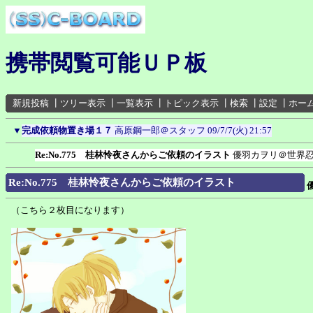
携帯閲覧可能ＵＰ板
新規投稿
┃
ツリー表示
┃
一覧表示
┃
トピック表示
┃
検索
┃
設定
┃
ホー
▼
完成依頼物置き場１７
高原鋼一郎＠スタッフ
09/7/7(火) 21:57
Re:No.775 桂林怜夜さんからご依頼のイラスト
優羽カヲリ＠世界
Re:No.775 桂林怜夜さんからご依頼のイラスト
（こちら２枚目になります）