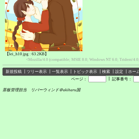
【lei_h10.jpg : 63.2KB】
<Mozilla/4.0 (compatible; MSIE 8.0; Windows NT 6.0; Trident/4
新規投稿
┃
ツリー表示
┃
一覧表示
┃
トピック表示
┃
検索
┃
設定
┃
ホー
┃
ページ：
記事番号：
茶板管理担当 リバーウィンド＠akiharu国