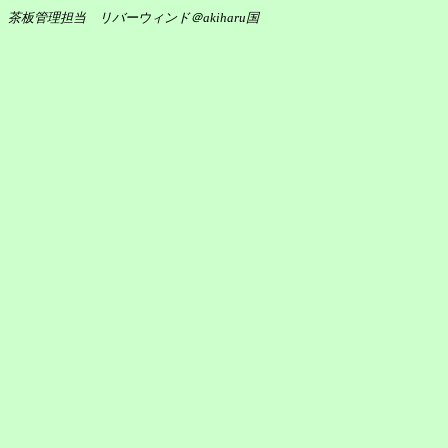
茶板管理担当 リバーウィンド＠akiharu国