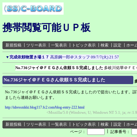
携帯閲覧可能ＵＰ板
新規投稿
┃
ツリー表示
┃
一覧表示
┃
トピック表示
┃
検索
┃
設定
┃
ホー
▼
完成依頼物置き場１７
高原鋼一郎＠スタッフ
09/7/7(火) 21:57
No.736ジャイ＠ＦＥＧさん依頼ＳＳ完成しました
多岐川佑華＠ＦＥ
No.736ジャイ＠ＦＥＧさん依頼ＳＳ完成しました
No.736ジャイ＠ＦＥＧさん依頼ＳＳ完成しましたので提出いたします。
ましたら連絡お願いします。
http://idressnikki.blog117.fc2.com/blog-entry-222.html
<Mozilla/5.0 (Windows; U; Windows NT 5.1; ja; rv:1.
新規投稿
┃
ツリー表示
┃
一覧表示
┃
トピック表示
┃
検索
┃
設定
┃
ホー
┃
ページ：
記事番号：