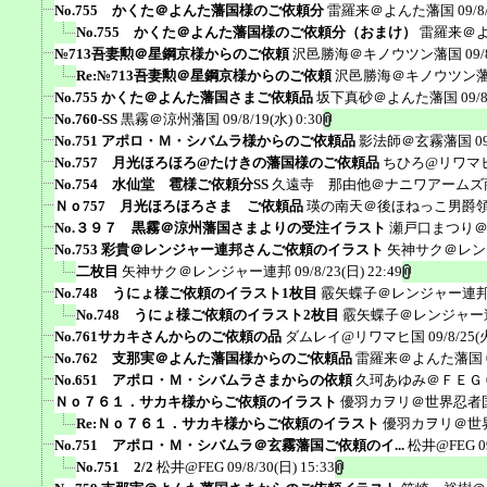
No.755 かくた＠よんた藩国様のご依頼分
雷羅来＠よんた藩国
09/8
No.755 かくた＠よんた藩国様のご依頼分（おまけ）
雷羅来＠
№713吾妻勲＠星鋼京様からのご依頼
沢邑勝海＠キノウツン藩国
09/
Re:№713吾妻勲＠星鋼京様からのご依頼
沢邑勝海＠キノウツン
No.755 かくた＠よんた藩国さまご依頼品
坂下真砂＠よんた藩国
09/
No.760-SS
黒霧＠涼州藩国
09/8/19(水) 0:30
No.751 アポロ・Ｍ・シバムラ様からのご依頼品
影法師＠玄霧藩国
0
No.757 月光ほろほろ@たけきの藩国様のご依頼品
ちひろ@リワマ
No.754 水仙堂 雹様ご依頼分SS
久遠寺 那由他＠ナニワアームズ
Ｎｏ757 月光ほろほろさま ご依頼品
瑛の南天＠後ほねっこ男爵
No.３９７ 黒霧＠涼州藩国さまよりの受注イラスト
瀬戸口まつり
No.753 彩貴＠レンジャー連邦さんご依頼のイラスト
矢神サク＠レン
二枚目
矢神サク＠レンジャー連邦
09/8/23(日) 22:49
No.748 うにょ様ご依頼のイラスト1枚目
霰矢蝶子＠レンジャー連
No.748 うにょ様ご依頼のイラスト2枚目
霰矢蝶子＠レンジャー
No.761サカキさんからのご依頼の品
ダムレイ@リワマヒ国
09/8/25(
No.762 支那実＠よんた藩国様からのご依頼品
雷羅来＠よんた藩国
No.651 アポロ・Ｍ・シバムラさまからの依頼
久珂あゆみ＠ＦＥＧ
Ｎｏ７６１．サカキ様からご依頼のイラスト
優羽カヲリ＠世界忍者
Re:Ｎｏ７６１．サカキ様からご依頼のイラスト
優羽カヲリ＠世
No.751 アポロ・Ｍ・シバムラ＠玄霧藩国ご依頼のイ...
松井@FEG
0
No.751 2/2
松井@FEG
09/8/30(日) 15:33