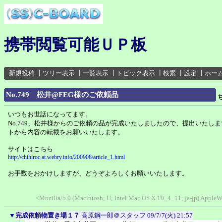
携帯閲覧可能ＵＰ板
新規投稿
┃
ツリー表示
┃
一覧表示
┃
トピック表示
┃
検索
┃
設定
┃
ホー
No.749 松井@FEG様のご依頼品
いつもお世話になってます。
No.749、松井様からのご依頼の品が完成いたしましたので、提出いたし
トから内容の転載をお願いいたします。
サイトはこちら
http://chihiroc.at.webry.info/200908/article_1.html
お手数をおかけしますが、どうぞよろしくお願いいたします。
<Mozilla/5.0 (Macintosh; U; Intel Mac OS X 10_4_11; ja-jp) Appl
▼
完成依頼物置き場１７
高原鋼一郎＠スタッフ
09/7/7(火) 21:57