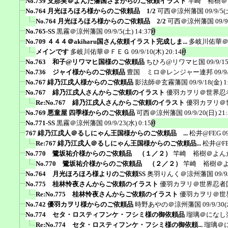
No.759 支那実＠よんた藩国さまからのご依頼イラスト
竿崎 裕樹＠
No.764 月光ほろほろ様からのご依頼品 1/2
可西＠涼州藩国
09/9/5(
No.764 月光ほろほろ様からのご依頼品 2/2
可西＠涼州藩国
09/9
No.765-SS
黒霧＠涼州藩国
09/9/5(土) 14:37
No.709 ４４４＠akiharu国さん依頼イラスト完成しま...
多岐川佑華
メインです
多岐川佑華＠ＦＥＧ
09/9/10(木) 20:14
No.763 和子@リワマヒ国様のご依頼品
ちひろ@リワマヒ国
09/9/1
No.736 ジャイ様からのご依頼品
豊国 ミロ＠レンジャー連邦
09/9
No.767 緋乃江戌人様からのご依頼品
影法師＠玄霧藩国
09/9/18(金) 1
No.767 緋乃江戌人さんからご依頼のイラスト
優羽カヲリ＠世界忍
Re:No.767 緋乃江戌人さんからご依頼のイラスト
優羽カヲリ＠
No.769 悪童屋 四季様からのご依頼品
可西＠涼州藩国
09/9/20(日) 21
No.771-SS
黒霧＠涼州藩国
09/9/23(水) 0:15
767 緋乃江戌人＠るしにゃん王国様からのご依頼品 ...
松井@FEG
0
Re:767 緋乃江戌人＠るしにゃん王国様からのご依頼品...
松井@F
No.770 鷺坂祐介様からのご依頼品 （１／２）
竿崎 裕樹＠よん
No.770 鷺坂祐介様からのご依頼品 （２／２）
竿崎 裕樹＠
No.764 月光ほろほろ様よりのご依頼SS
奥羽りんく＠涼州藩国
09/9
No.775 桂林怜夜さんからご依頼のイラスト
優羽カヲリ＠世界忍者
Re:No.775 桂林怜夜さんからご依頼のイラスト
優羽カヲリ＠世
No.742 優羽カヲリ様からのご依頼品
時野あやの＠涼州藩国
09/9/30(
No.774 セタ・ロスティフンケ・フシミ様の御依頼品
瑠璃＠になし
Re:No.774 セタ・ロスティフンケ・フシミ様の御依頼...
瑠璃＠