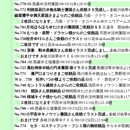
No.779-SS
黒霧＠涼州藩国
09/10/1(木) 20:01
No.772 利根坂凪巳＠無名騎士藩国さん依頼ＳＳ完成し...
多岐川佑華
鋸星耀平＠満天星国さまよりのご依頼品
乃亜・クラウ・オコーネル
２枚目になります。
乃亜・クラウ・オコーネル＠ナニワアーム
No.781月光ほろほろ＠たけきの藩国様ご依頼分ＳＳ
久遠寺 那由他
No.776 むつき・萩野・ドラケン様からのご依頼品
可西＠涼州藩国
0
No.758松井＠FEGさんご依頼のイラスト
ゆり花＠akiharu国
09/10/12
二枚目です
ゆり花＠akiharu国
09/10/12(月) 22:39
No.792 吾妻 勲＠星鋼京さん依頼イラスト完成しまし...
多岐川佑華
おまけです
多岐川佑華＠ＦＥＧ
09/10/15(木) 23:43
No.784 -SS
黒霧＠土場藩国
09/10/16(金) 0:06
No.725 風杜神奈＠暁の円卓藩国 様イラスト完成
夜國涼華＠海法よ
No.771 瀬戸口まつりさまご依頼品
瑛の南天＠後ほねっこ男爵領
0
Ｎｏ．758 松井いつか様よりご依頼の品
刻生・Ｆ・悠也＠フィー
No.740 セントラル越前さんからのご依頼品
浅田＠キノウツン藩国
0
NO.782 慈詠さん依頼納品
砂神時雨＠たけきの藩国
09/10/20(火) 17
No.790 桜城キイチ様からのご依頼品
可西＠涼州藩国
09/10/22(木) 17
２枚目になります
可西＠涼州藩国
09/11/16(月) 22:28
No.796－SS
黒霧＠土場藩国
09/10/25(日) 20:44
No.791小宇宙＠キノウツン藩国さん依頼イラスト完成...
多岐川佑華
おまけです
多岐川佑華＠ＦＥＧ
09/10/25(日) 22:04
No.774 セタ・ロスティフンケ・フシミ様の御依頼品
サカキ＠星鋼