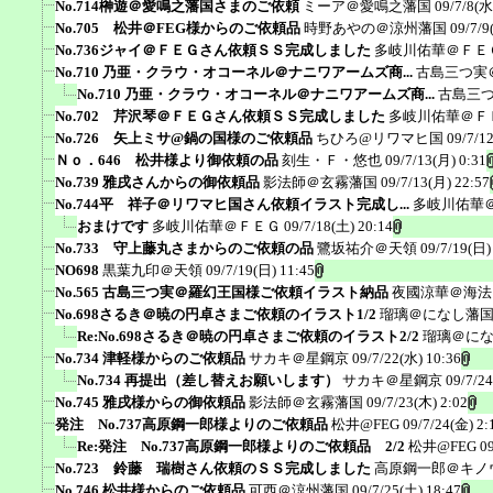
No.714榊遊＠愛鳴之藩国さまのご依頼
ミーア＠愛鳴之藩国
09/7/8(水
No.705 松井＠FEG様からのご依頼品
時野あやの＠涼州藩国
09/7/9
No.736ジャイ＠ＦＥＧさん依頼ＳＳ完成しました
多岐川佑華＠ＦＥ
No.710 乃亜・クラウ・オコーネル＠ナニワアームズ商...
古島三つ実
No.710 乃亜・クラウ・オコーネル＠ナニワアームズ商...
古島三
No.702 芹沢琴＠ＦＥＧさん依頼ＳＳ完成しました
多岐川佑華＠Ｆ
No.726 矢上ミサ@鍋の国様のご依頼品
ちひろ@リワマヒ国
09/7/1
Ｎｏ．646 松井様より御依頼の品
刻生・Ｆ・悠也
09/7/13(月) 0:31
No.739 雅戌さんからの御依頼品
影法師＠玄霧藩国
09/7/13(月) 22:57
No.744平 祥子＠リワマヒ国さん依頼イラスト完成し...
多岐川佑華
おまけです
多岐川佑華＠ＦＥＧ
09/7/18(土) 20:14
No.733 守上藤丸さまからのご依頼の品
鷺坂祐介＠天領
09/7/19(日)
NO698
黒葉九印＠天領
09/7/19(日) 11:45
No.565 古島三つ実＠羅幻王国様ご依頼イラスト納品
夜國涼華＠海法
No.698さるき＠暁の円卓さまご依頼のイラスト1/2
瑠璃＠になし藩
Re:No.698さるき＠暁の円卓さまご依頼のイラスト2/2
瑠璃＠に
No.734 津軽様からのご依頼品
サカキ＠星鋼京
09/7/22(水) 10:36
No.734 再提出（差し替えお願いします）
サカキ＠星鋼京
09/7/2
No.745 雅戌様からの御依頼品
影法師＠玄霧藩国
09/7/23(木) 2:02
発注 No.737高原鋼一郎様よりのご依頼品
松井@FEG
09/7/24(金) 2:
Re:発注 No.737高原鋼一郎様よりのご依頼品 2/2
松井@FEG
0
No.723 鈴藤 瑞樹さん依頼のＳＳ完成しました
高原鋼一郎＠キノ
No.746 松井様からのご依頼品
可西＠涼州藩国
09/7/25(土) 18:47