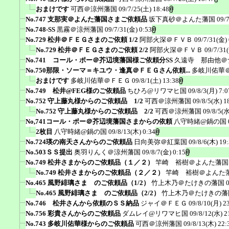
おまけです
可西＠涼州藩国
09/7/25(土) 18:48
No.747 支那実＠よんた藩国さまご依頼品
坂下真砂＠よんた藩国
09/
No.748-SS
黒霧＠涼州藩国
09/7/31(金) 0:53
No.729 松井＠ＦＥＧさまのご依頼 1/2
阿部火深＠ＦＶＢ
09/7/31(金) 
No.729 松井＠ＦＥＧさまのご依頼 2/2
阿部火深＠ＦＶＢ
09/7/31
No.741 コール・ポー＠芥辺境藩国様ご依頼分SS
久遠寺 那由他＠
No.750那限・ソーマ＝キユウ・逢真＠ＦＥＧさん依頼...
多岐川佑華
おまけです
多岐川佑華＠ＦＥＧ
09/8/1(土) 13:38
No.749 松井@FEG様のご依頼品
ちひろ@リワマヒ国
09/8/3(月) 7:0
No.752 守上藤丸様からのご依頼品 1/2
可西＠涼州藩国
09/8/5(水) 1
No.752 守上藤丸様からのご依頼品 2/2
可西＠涼州藩国
09/8/5(水
No,741コール・ポー＠芥辺境藩国さまからの依頼
八守時緒@鍋の国
2枚目
八守時緒@鍋の国
09/8/13(木) 0:34
No.724瑛の南天さんからのご依頼品
日向美弥＠紅葉国
09/8/6(木) 19
No.503ＳＳ提出
奥羽りんく＠涼州藩国
09/8/7(金) 0:15
No.749 松井さまからのご依頼品（１／２）
竿崎 裕樹＠よんた藩国
No.749 松井さまからのご依頼品（２／２）
竿崎 裕樹＠よんた
No.465 風野緋璃さま のご依頼品（1/2）
竹上木乃＠たけきの藩国
No.465 風野緋璃さま のご依頼品（2/2）
竹上木乃＠たけきの藩
No.746 松井さんから依頼のＳＳ納品
ジャイ＠ＦＥＧ
09/8/10(月) 2
No.756 彩貴さんからのご依頼品
ダムレイ@リワマヒ国
09/8/12(水) 2
No.743 多岐川佑華様からのご依頼品
可西＠涼州藩国
09/8/13(木) 22: