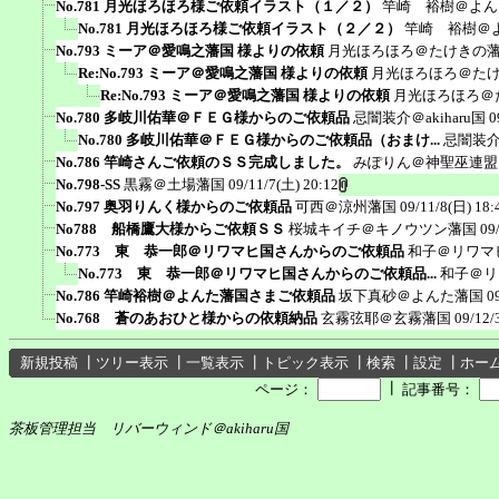
No.781 月光ほろほろ様ご依頼イラスト（１／２）
竿崎 裕樹＠よん
No.781 月光ほろほろ様ご依頼イラスト（２／２）
竿崎 裕樹＠
No.793 ミーア＠愛鳴之藩国 様よりの依頼
月光ほろほろ＠たけきの
Re:No.793 ミーア＠愛鳴之藩国 様よりの依頼
月光ほろほろ＠た
Re:No.793 ミーア＠愛鳴之藩国 様よりの依頼
月光ほろほろ＠
No.780 多岐川佑華＠ＦＥＧ様からのご依頼品
忌闇装介＠akiharu国
0
No.780 多岐川佑華＠ＦＥＧ様からのご依頼品（おまけ...
忌闇装介＠
No.786 竿崎さんご依頼のＳＳ完成しました。
みぽりん＠神聖巫連盟
No.798-SS
黒霧＠土場藩国
09/11/7(土) 20:12
No.797 奥羽りんく様からのご依頼品
可西＠涼州藩国
09/11/8(日) 18:
No788 船橋鷹大様からご依頼ＳＳ
桜城キイチ＠キノウツン藩国
09
No.773 東 恭一郎＠リワマヒ国さんからのご依頼品
和子＠リワマ
No.773 東 恭一郎＠リワマヒ国さんからのご依頼品...
和子＠リ
No.786 竿崎裕樹＠よんた藩国さまご依頼品
坂下真砂＠よんた藩国
0
No.768 蒼のあおひと様からの依頼納品
玄霧弦耶＠玄霧藩国
09/12/
新規投稿
┃
ツリー表示
┃
一覧表示
┃
トピック表示
┃
検索
┃
設定
┃
ホー
┃
ページ：
記事番号：
茶板管理担当 リバーウィンド＠akiharu国