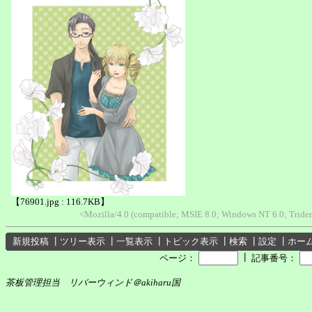
【76901.jpg : 116.7KB】
<Mozilla/4.0 (compatible; MSIE 8.0; Windows NT 6.0; Trid
新規投稿
┃
ツリー表示
┃
一覧表示
┃
トピック表示
┃
検索
┃
設定
┃
ホー
┃
ページ：
記事番号：
茶板管理担当 リバーウィンド＠akiharu国