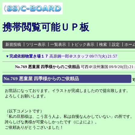
携帯閲覧可能ＵＰ板
新規投稿
┃
ツリー表示
┃
一覧表示
┃
トピック表示
┃
検索
┃
設定
┃
ホー
▼
完成依頼物置き場１７
高原鋼一郎＠スタッフ
09/7/7(火) 21:57
No.769 悪童屋 四季様からのご依頼品
可西＠涼州藩国
09/9/20(日) 21
No.769 悪童屋 四季様からのご依頼品
お世話になっております。イラストが完成しましたので提出致します。
よろしくお願いします。
（以下コメントです）
「私の旦那様は、こう言う人よ。私は自慢なんかしていない」の所です。
誇らしげな奥様が可愛らしかったです（によによ）。
ご依頼ありがとうございました！