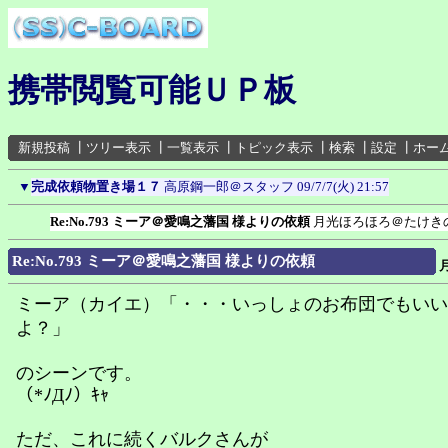
携帯閲覧可能ＵＰ板
新規投稿
┃
ツリー表示
┃
一覧表示
┃
トピック表示
┃
検索
┃
設定
┃
ホー
▼
完成依頼物置き場１７
高原鋼一郎＠スタッフ
09/7/7(火) 21:57
Re:No.793 ミーア＠愛鳴之藩国 様よりの依頼
月光ほろほろ＠たけき
Re:No.793 ミーア＠愛鳴之藩国 様よりの依頼
ミーア（カイエ）「・・・いっしょのお布団でもいい
よ？」
のシーンです。
（*ﾉДﾉ）ｷｬ
ただ、これに続くバルクさんが