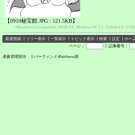
【0910秘宝館.JPG : 121.5KB】
<Mozilla/4.0 (compatible; MSIE 8.0; Windows NT 5.1; Trident/4.0; GTB6
新規投稿
┃
ツリー表示
┃
一覧表示
┃
トピック表示
┃
検索
┃
設定
┃
ホー
┃
ページ：
記事番号：
茶板管理担当 リバーウィンド＠akiharu国