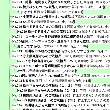
No.723 鈴藤 瑞樹さん依頼のＳＳ完成しました
高原鋼一郎＠キノ
No.746 松井様からのご依頼品
可西＠涼州藩国
09/7/25(土) 18:47
おまけです
可西＠涼州藩国
09/7/25(土) 18:48
No.747 支那実＠よんた藩国さまご依頼品
坂下真砂＠よんた藩国
09/
No.748-SS
黒霧＠涼州藩国
09/7/31(金) 0:53
No.729 松井＠ＦＥＧさまのご依頼 1/2
阿部火深＠ＦＶＢ
09/7/31(金) 
No.729 松井＠ＦＥＧさまのご依頼 2/2
阿部火深＠ＦＶＢ
09/7/31
No.741 コール・ポー＠芥辺境藩国様ご依頼分SS
久遠寺 那由他＠
No.750那限・ソーマ＝キユウ・逢真＠ＦＥＧさん依頼...
多岐川佑華
おまけです
多岐川佑華＠ＦＥＧ
09/8/1(土) 13:38
No.749 松井@FEG様のご依頼品
ちひろ@リワマヒ国
09/8/3(月) 7:0
No.752 守上藤丸様からのご依頼品 1/2
可西＠涼州藩国
09/8/5(水) 1
No.752 守上藤丸様からのご依頼品 2/2
可西＠涼州藩国
09/8/5(水
No,741コール・ポー＠芥辺境藩国さまからの依頼
八守時緒@鍋の国
2枚目
八守時緒@鍋の国
09/8/13(木) 0:34
No.724瑛の南天さんからのご依頼品
日向美弥＠紅葉国
09/8/6(木) 19
No.503ＳＳ提出
奥羽りんく＠涼州藩国
09/8/7(金) 0:15
No.749 松井さまからのご依頼品（１／２）
竿崎 裕樹＠よんた藩国
No.749 松井さまからのご依頼品（２／２）
竿崎 裕樹＠よんた
No.465 風野緋璃さま のご依頼品（1/2）
竹上木乃＠たけきの藩国
No.465 風野緋璃さま のご依頼品（2/2）
竹上木乃＠たけきの藩
No.746 松井さんから依頼のＳＳ納品
ジャイ＠ＦＥＧ
09/8/10(月) 2