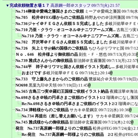
▼
完成依頼物置き場１７
高原鋼一郎＠スタッフ
09/7/7(火) 21:57
No.714榊遊＠愛鳴之藩国さまのご依頼
ミーア＠愛鳴之藩国
09/7/8(水
No.705 松井＠FEG様からのご依頼品
時野あやの＠涼州藩国
09/7/9
No.736ジャイ＠ＦＥＧさん依頼ＳＳ完成しました
多岐川佑華＠ＦＥ
No.710 乃亜・クラウ・オコーネル＠ナニワアームズ商...
古島三つ実
No.710 乃亜・クラウ・オコーネル＠ナニワアームズ商...
古島三
No.702 芹沢琴＠ＦＥＧさん依頼ＳＳ完成しました
多岐川佑華＠Ｆ
No.726 矢上ミサ@鍋の国様のご依頼品
ちひろ@リワマヒ国
09/7/1
Ｎｏ．646 松井様より御依頼の品
刻生・Ｆ・悠也
09/7/13(月) 0:31
No.739 雅戌さんからの御依頼品
影法師＠玄霧藩国
09/7/13(月) 22:57
No.744平 祥子＠リワマヒ国さん依頼イラスト完成し...
多岐川佑華
おまけです
多岐川佑華＠ＦＥＧ
09/7/18(土) 20:14
No.733 守上藤丸さまからのご依頼の品
鷺坂祐介＠天領
09/7/19(日)
NO698
黒葉九印＠天領
09/7/19(日) 11:45
No.565 古島三つ実＠羅幻王国様ご依頼イラスト納品
夜國涼華＠海法
No.698さるき＠暁の円卓さまご依頼のイラスト1/2
瑠璃＠になし藩
Re:No.698さるき＠暁の円卓さまご依頼のイラスト2/2
瑠璃＠に
No.734 津軽様からのご依頼品
サカキ＠星鋼京
09/7/22(水) 10:36
No.734 再提出（差し替えお願いします）
サカキ＠星鋼京
09/7/2
No.745 雅戌様からの御依頼品
影法師＠玄霧藩国
09/7/23(木) 2:02
発注 No.737高原鋼一郎様よりのご依頼品
松井@FEG
09/7/24(金) 2:
Re:発注 No.737高原鋼一郎様よりのご依頼品 2/2
松井@FEG
0