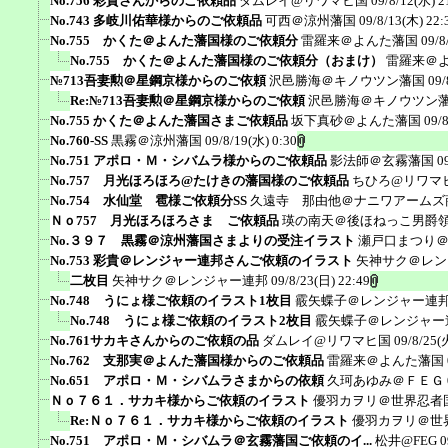
No.756 彩貴さんからのご依頼品
ダムレイ@リワマヒ国
09/8/12(水) 2
No.743 多岐川佑華様からのご依頼品
可西＠涼州藩国
09/8/13(木) 22:
No.755 かくた＠よんた藩国様のご依頼分
雷羅来＠よんた藩国
09/8
No.755 かくた＠よんた藩国様のご依頼分（おまけ）
雷羅来＠
№713吾妻勲＠星鋼京様からのご依頼
沢邑勝海＠キノウツン藩国
09/
Re:№713吾妻勲＠星鋼京様からのご依頼
沢邑勝海＠キノウツン
No.755 かくた＠よんた藩国さまご依頼品
坂下真砂＠よんた藩国
09/
No.760-SS
黒霧＠涼州藩国
09/8/19(水) 0:30
No.751 アポロ・Ｍ・シバムラ様からのご依頼品
影法師＠玄霧藩国
0
No.757 月光ほろほろ@たけきの藩国様のご依頼品
ちひろ@リワマ
No.754 水仙堂 雹様ご依頼分SS
久遠寺 那由他＠ナニワアームズ
Ｎｏ757 月光ほろほろさま ご依頼品
瑛の南天＠後ほねっこ男爵
No.３９７ 黒霧＠涼州藩国さまよりの受注イラスト
瀬戸口まつり
No.753 彩貴＠レンジャー連邦さんご依頼のイラスト
矢神サク＠レン
二枚目
矢神サク＠レンジャー連邦
09/8/23(日) 22:49
No.748 うにょ様ご依頼のイラスト1枚目
霰矢蝶子＠レンジャー連
No.748 うにょ様ご依頼のイラスト2枚目
霰矢蝶子＠レンジャー
No.761サカキさんからのご依頼の品
ダムレイ@リワマヒ国
09/8/25(
No.762 支那実＠よんた藩国様からのご依頼品
雷羅来＠よんた藩国
No.651 アポロ・Ｍ・シバムラさまからの依頼
久珂あゆみ＠ＦＥＧ
Ｎｏ７６１．サカキ様からご依頼のイラスト
優羽カヲリ＠世界忍者
Re:Ｎｏ７６１．サカキ様からご依頼のイラスト
優羽カヲリ＠世
No.751 アポロ・Ｍ・シバムラ＠玄霧藩国ご依頼のイ...
松井@FEG
0