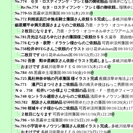
No.774 セタ・ロスティフンケ・フシミ様の御依頼品
瑠璃＠になし
Re:No.774 セタ・ロスティフンケ・フシミ様の御依頼...
瑠璃＠
No.779-SS
黒霧＠涼州藩国
09/10/1(木) 20:01
No.772 利根坂凪巳＠無名騎士藩国さん依頼ＳＳ完成し...
多岐川佑華
鋸星耀平＠満天星国さまよりのご依頼品
乃亜・クラウ・オコーネル
２枚目になります。
乃亜・クラウ・オコーネル＠ナニワアーム
No.781月光ほろほろ＠たけきの藩国様ご依頼分ＳＳ
久遠寺 那由他
No.776 むつき・萩野・ドラケン様からのご依頼品
可西＠涼州藩国
0
No.758松井＠FEGさんご依頼のイラスト
ゆり花＠akiharu国
09/10/12
二枚目です
ゆり花＠akiharu国
09/10/12(月) 22:39
No.792 吾妻 勲＠星鋼京さん依頼イラスト完成しまし...
多岐川佑華
おまけです
多岐川佑華＠ＦＥＧ
09/10/15(木) 23:43
No.784 -SS
黒霧＠土場藩国
09/10/16(金) 0:06
No.725 風杜神奈＠暁の円卓藩国 様イラスト完成
夜國涼華＠海法よ
No.771 瀬戸口まつりさまご依頼品
瑛の南天＠後ほねっこ男爵領
0
Ｎｏ．758 松井いつか様よりご依頼の品
刻生・Ｆ・悠也＠フィー
No.740 セントラル越前さんからのご依頼品
浅田＠キノウツン藩国
0
NO.782 慈詠さん依頼納品
砂神時雨＠たけきの藩国
09/10/20(火) 17
No.790 桜城キイチ様からのご依頼品
可西＠涼州藩国
09/10/22(木) 17
２枚目になります
可西＠涼州藩国
09/11/16(月) 22:28
No.796－SS
黒霧＠土場藩国
09/10/25(日) 20:44
No.791小宇宙＠キノウツン藩国さん依頼イラスト完成...
多岐川佑華
おまけです
多岐川佑華＠ＦＥＧ
09/10/25(日) 22:04