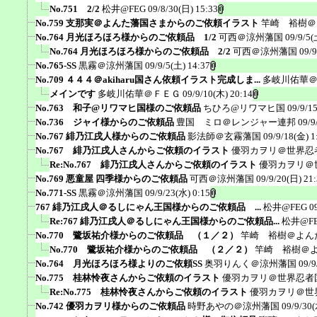
No.751 2/2
松井@FEG
09/8/30(日) 15:33
No.759 支那実＠よんた藩国さまからのご依頼イラスト
竿崎 裕樹＠
No.764 月光ほろほろ様からのご依頼品 1/2
可西＠涼州藩国
09/9/5(
No.764 月光ほろほろ様からのご依頼品 2/2
可西＠涼州藩国
09/9
No.765-SS
黒霧＠涼州藩国
09/9/5(土) 14:37
No.709 ４４４＠akiharu国さん依頼イラスト完成しま...
多岐川佑華
メインです
多岐川佑華＠ＦＥＧ
09/9/10(木) 20:14
No.763 和子@リワマヒ国様のご依頼品
ちひろ@リワマヒ国
09/9/1
No.736 ジャイ様からのご依頼品
豊国 ミロ＠レンジャー連邦
09/9
No.767 緋乃江戌人様からのご依頼品
影法師＠玄霧藩国
09/9/18(金) 1
No.767 緋乃江戌人さんからご依頼のイラスト
優羽カヲリ＠世界忍
Re:No.767 緋乃江戌人さんからご依頼のイラスト
優羽カヲリ＠
No.769 悪童屋 四季様からのご依頼品
可西＠涼州藩国
09/9/20(日) 21
No.771-SS
黒霧＠涼州藩国
09/9/23(水) 0:15
767 緋乃江戌人＠るしにゃん王国様からのご依頼品 ...
松井@FEG
0
Re:767 緋乃江戌人＠るしにゃん王国様からのご依頼品...
松井@F
No.770 鷺坂祐介様からのご依頼品 （１／２）
竿崎 裕樹＠よん
No.770 鷺坂祐介様からのご依頼品 （２／２）
竿崎 裕樹＠
No.764 月光ほろほろ様よりのご依頼SS
奥羽りんく＠涼州藩国
09/9
No.775 桂林怜夜さんからご依頼のイラスト
優羽カヲリ＠世界忍者
Re:No.775 桂林怜夜さんからご依頼のイラスト
優羽カヲリ＠世
No.742 優羽カヲリ様からのご依頼品
時野あやの＠涼州藩国
09/9/30(