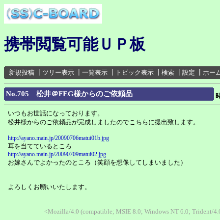
携帯閲覧可能ＵＰ板
新規投稿
┃
ツリー表示
┃
一覧表示
┃
トピック表示
┃
検索
┃
設定
┃
ホー
No.705 松井＠FEG様からのご依頼品
いつもお世話になっております。
松井様からのご依頼品が完成しましたのでこちらに提出致します。
http://ayano.main.jp/20090706matui01b.jpg
耳を当てているところ
http://ayano.main.jp/20090709matui02.jpg
お嫁さんでよかったのところ（笑顔を想像してしまいました）
よろしくお願いいたします。
<Mozilla/4.0 (compatible; MSIE 8.0; Windows NT 6.0; Trident/4