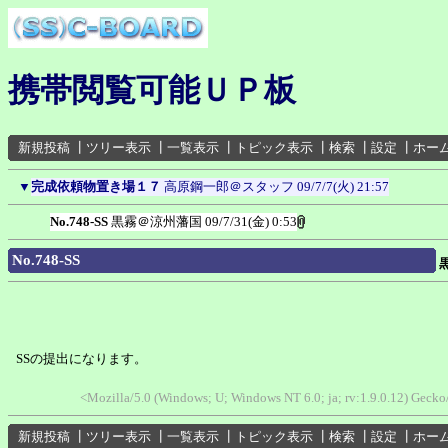
携帯閲覧可能ＵＰ板
新規投稿
┃
ツリー表示
┃
一覧表示
┃
トピック表示
┃
検索
┃
設定
┃
ホー
▼
完成依頼物置き場１７
高原鋼一郎＠スタッフ
09/7/7(火) 21:57
No.748-SS
黒霧＠涼州藩国
09/7/31(金) 0:53
No.748-SS
SSの提出になります。
<Mozilla/5.0 (Windows; U; Windows NT 6.0; ja; rv:1.9.0.12) Gec
新規投稿
┃
ツリー表示
┃
一覧表示
┃
トピック表示
┃
検索
┃
設定
┃
ホー