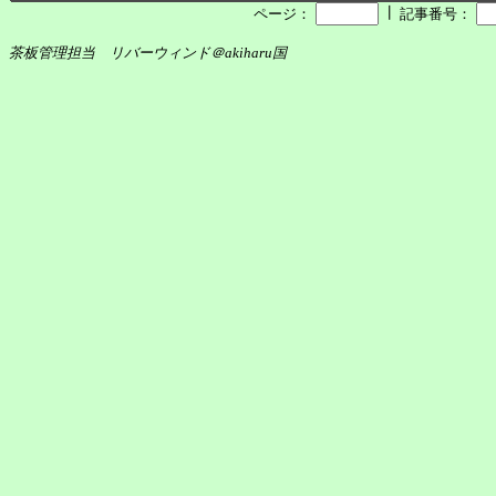
┃
ページ：
記事番号：
茶板管理担当 リバーウィンド＠akiharu国