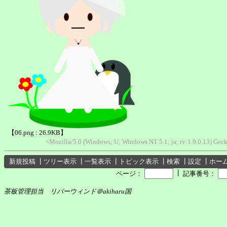
【06.png : 26.9KB】
<Mozilla/5.0 (Windows; U; Windows NT 5.1; ja; rv:1.9.0.13) Ge
新規投稿
┃
ツリー表示
┃
一覧表示
┃
トピック表示
┃
検索
┃
設定
┃
ホー
┃
ページ：
記事番号：
茶板管理担当 リバーウィンド＠akiharu国