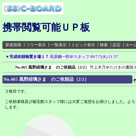
携帯閲覧可能ＵＰ板
新規投稿
┃
ツリー表示
┃
一覧表示
┃
トピック表示
┃
検索
┃
設定
┃
ホー
▼
完成依頼物置き場１７
高原鋼一郎＠スタッフ
09/7/7(火) 21:57
No.465 風野緋璃さま のご依頼品（2/2）
竹上木乃＠たけきの藩国
No.465 風野緋璃さま のご依頼品（2/2）
２枚目です。
ご依頼者様及び秘宝館スタッフ様には大変ご迷惑をお掛けしました。よろ
します。