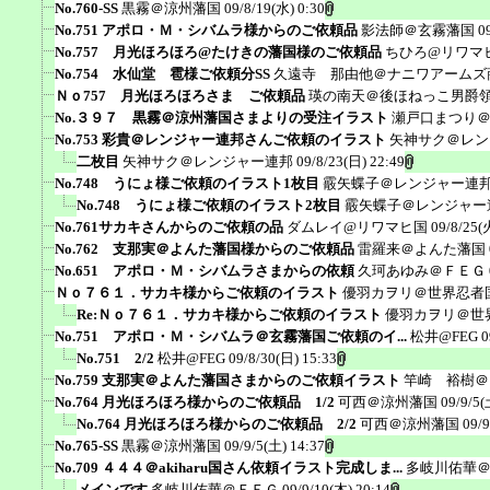
No.760-SS
黒霧＠涼州藩国
09/8/19(水) 0:30
No.751 アポロ・Ｍ・シバムラ様からのご依頼品
影法師＠玄霧藩国
0
No.757 月光ほろほろ@たけきの藩国様のご依頼品
ちひろ@リワマ
No.754 水仙堂 雹様ご依頼分SS
久遠寺 那由他＠ナニワアームズ
Ｎｏ757 月光ほろほろさま ご依頼品
瑛の南天＠後ほねっこ男爵
No.３９７ 黒霧＠涼州藩国さまよりの受注イラスト
瀬戸口まつり
No.753 彩貴＠レンジャー連邦さんご依頼のイラスト
矢神サク＠レン
二枚目
矢神サク＠レンジャー連邦
09/8/23(日) 22:49
No.748 うにょ様ご依頼のイラスト1枚目
霰矢蝶子＠レンジャー連
No.748 うにょ様ご依頼のイラスト2枚目
霰矢蝶子＠レンジャー
No.761サカキさんからのご依頼の品
ダムレイ@リワマヒ国
09/8/25(
No.762 支那実＠よんた藩国様からのご依頼品
雷羅来＠よんた藩国
No.651 アポロ・Ｍ・シバムラさまからの依頼
久珂あゆみ＠ＦＥＧ
Ｎｏ７６１．サカキ様からご依頼のイラスト
優羽カヲリ＠世界忍者
Re:Ｎｏ７６１．サカキ様からご依頼のイラスト
優羽カヲリ＠世
No.751 アポロ・Ｍ・シバムラ＠玄霧藩国ご依頼のイ...
松井@FEG
0
No.751 2/2
松井@FEG
09/8/30(日) 15:33
No.759 支那実＠よんた藩国さまからのご依頼イラスト
竿崎 裕樹＠
No.764 月光ほろほろ様からのご依頼品 1/2
可西＠涼州藩国
09/9/5(
No.764 月光ほろほろ様からのご依頼品 2/2
可西＠涼州藩国
09/9
No.765-SS
黒霧＠涼州藩国
09/9/5(土) 14:37
No.709 ４４４＠akiharu国さん依頼イラスト完成しま...
多岐川佑華
メインです
多岐川佑華＠ＦＥＧ
09/9/10(木) 20:14