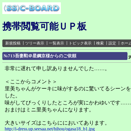
携帯閲覧可能ＵＰ板
新規投稿
┃
ツリー表示
┃
一覧表示
┃
トピック表示
┃
検索
┃
設定
┃
ホー
№713吾妻勲＠星鋼京様からのご依頼
非常に遅れて申し訳ありませんでした……。
＜ここからコメント＞
里美ちゃんがケーキに味がするのに驚いてるシーンを
した。
味がしてびっくりしたところが実にかわゆいです……
おまけはミニ里美ちゃんになります。
大きいサイズはこちらににおいてあります。
http://i-dress.up.seesaa.net/hihou/ogasa18_b1.jpg