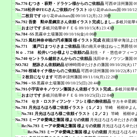
No.776 むつき・萩野・ドラケン様からのご依頼品
可西＠涼州藩国
0
No.758松井＠FEGさんご依頼のイラスト
ゆり花＠akiharu国
09/10/12
二枚目です
ゆり花＠akiharu国
09/10/12(月) 22:39
No.792 吾妻 勲＠星鋼京さん依頼イラスト完成しまし...
多岐川佑華
おまけです
多岐川佑華＠ＦＥＧ
09/10/15(木) 23:43
No.784 -SS
黒霧＠土場藩国
09/10/16(金) 0:06
No.725 風杜神奈＠暁の円卓藩国 様イラスト完成
夜國涼華＠海法よ
No.771 瀬戸口まつりさまご依頼品
瑛の南天＠後ほねっこ男爵領
0
Ｎｏ．758 松井いつか様よりご依頼の品
刻生・Ｆ・悠也＠フィー
No.740 セントラル越前さんからのご依頼品
浅田＠キノウツン藩国
0
NO.782 慈詠さん依頼納品
砂神時雨＠たけきの藩国
09/10/20(火) 17
No.790 桜城キイチ様からのご依頼品
可西＠涼州藩国
09/10/22(木) 17
２枚目になります
可西＠涼州藩国
09/11/16(月) 22:28
No.796－SS
黒霧＠土場藩国
09/10/25(日) 20:44
No.791小宇宙＠キノウツン藩国さん依頼イラスト完成...
多岐川佑華
おまけです
多岐川佑華＠ＦＥＧ
09/10/25(日) 22:04
No.774 セタ・ロスティフンケ・フシミ様の御依頼品
サカキ＠星鋼
No.781 月光ほろほろ様ご依頼イラスト（１／２）
竿崎 裕樹＠よん
No.781 月光ほろほろ様ご依頼イラスト（２／２）
竿崎 裕樹＠
No.793 ミーア＠愛鳴之藩国 様よりの依頼
月光ほろほろ＠たけきの
Re:No.793 ミーア＠愛鳴之藩国 様よりの依頼
月光ほろほろ＠た
Re:No.793 ミーア＠愛鳴之藩国 様よりの依頼
月光ほろほろ＠