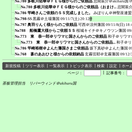
No.780 多岐川佑華＠ＦＥＧ様からのご依頼品
忌闇装介＠akiharu国
0
No.780 多岐川佑華＠ＦＥＧ様からのご依頼品（おまけ...
忌闇装介＠
No.786 竿崎さんご依頼のＳＳ完成しました。
みぽりん＠神聖巫連盟
No.798-SS
黒霧＠土場藩国
09/11/7(土) 20:12
No.797 奥羽りんく様からのご依頼品
可西＠涼州藩国
09/11/8(日) 18:
No788 船橋鷹大様からご依頼ＳＳ
桜城キイチ＠キノウツン藩国
09
No.773 東 恭一郎＠リワマヒ国さんからのご依頼品
和子＠リワマ
No.773 東 恭一郎＠リワマヒ国さんからのご依頼品...
和子＠リ
No.786 竿崎裕樹＠よんた藩国さまご依頼品
坂下真砂＠よんた藩国
0
No.768 蒼のあおひと様からの依頼納品
玄霧弦耶＠玄霧藩国
09/12/
新規投稿
┃
ツリー表示
┃
一覧表示
┃
トピック表示
┃
検索
┃
設定
┃
ホー
┃
ページ：
記事番号：
茶板管理担当 リバーウィンド＠akiharu国