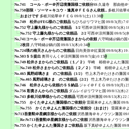
No.741 コール・ポー＠芥辺境藩国様ご依頼分SS
久遠寺 那由他＠
No.750那限・ソーマ＝キユウ・逢真＠ＦＥＧさん依頼...
多岐川佑華
おまけです
多岐川佑華＠ＦＥＧ
09/8/1(土) 13:38
No.749 松井@FEG様のご依頼品
ちひろ@リワマヒ国
09/8/3(月) 7:0
No.752 守上藤丸様からのご依頼品 1/2
可西＠涼州藩国
09/8/5(水) 1
No.752 守上藤丸様からのご依頼品 2/2
可西＠涼州藩国
09/8/5(水
No,741コール・ポー＠芥辺境藩国さまからの依頼
八守時緒@鍋の国
2枚目
八守時緒@鍋の国
09/8/13(木) 0:34
No.724瑛の南天さんからのご依頼品
日向美弥＠紅葉国
09/8/6(木) 19
No.503ＳＳ提出
奥羽りんく＠涼州藩国
09/8/7(金) 0:15
No.749 松井さまからのご依頼品（１／２）
竿崎 裕樹＠よんた藩国
No.749 松井さまからのご依頼品（２／２）
竿崎 裕樹＠よんた
No.465 風野緋璃さま のご依頼品（1/2）
竹上木乃＠たけきの藩国
No.465 風野緋璃さま のご依頼品（2/2）
竹上木乃＠たけきの藩
No.746 松井さんから依頼のＳＳ納品
ジャイ＠ＦＥＧ
09/8/10(月) 2
No.756 彩貴さんからのご依頼品
ダムレイ@リワマヒ国
09/8/12(水) 2
No.743 多岐川佑華様からのご依頼品
可西＠涼州藩国
09/8/13(木) 22:
No.755 かくた＠よんた藩国様のご依頼分
雷羅来＠よんた藩国
09/8
No.755 かくた＠よんた藩国様のご依頼分（おまけ）
雷羅来＠
№713吾妻勲＠星鋼京様からのご依頼
沢邑勝海＠キノウツン藩国
09/
Re:№713吾妻勲＠星鋼京様からのご依頼
沢邑勝海＠キノウツン
No.755 かくた＠よんた藩国さまご依頼品
坂下真砂＠よんた藩国
09/