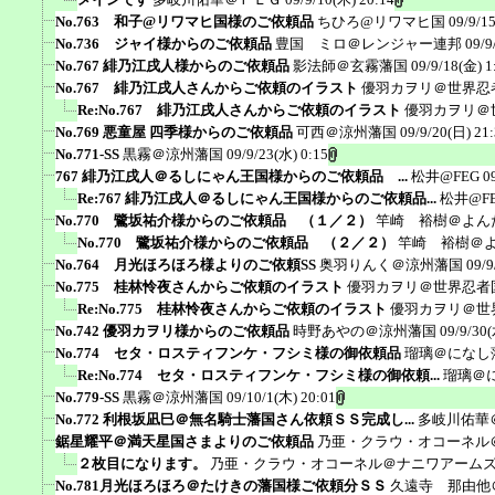
No.763 和子@リワマヒ国様のご依頼品
ちひろ@リワマヒ国
09/9/1
No.736 ジャイ様からのご依頼品
豊国 ミロ＠レンジャー連邦
09/9
No.767 緋乃江戌人様からのご依頼品
影法師＠玄霧藩国
09/9/18(金) 1
No.767 緋乃江戌人さんからご依頼のイラスト
優羽カヲリ＠世界忍
Re:No.767 緋乃江戌人さんからご依頼のイラスト
優羽カヲリ＠
No.769 悪童屋 四季様からのご依頼品
可西＠涼州藩国
09/9/20(日) 21
No.771-SS
黒霧＠涼州藩国
09/9/23(水) 0:15
767 緋乃江戌人＠るしにゃん王国様からのご依頼品 ...
松井@FEG
0
Re:767 緋乃江戌人＠るしにゃん王国様からのご依頼品...
松井@F
No.770 鷺坂祐介様からのご依頼品 （１／２）
竿崎 裕樹＠よん
No.770 鷺坂祐介様からのご依頼品 （２／２）
竿崎 裕樹＠
No.764 月光ほろほろ様よりのご依頼SS
奥羽りんく＠涼州藩国
09/9
No.775 桂林怜夜さんからご依頼のイラスト
優羽カヲリ＠世界忍者
Re:No.775 桂林怜夜さんからご依頼のイラスト
優羽カヲリ＠世
No.742 優羽カヲリ様からのご依頼品
時野あやの＠涼州藩国
09/9/30(
No.774 セタ・ロスティフンケ・フシミ様の御依頼品
瑠璃＠になし
Re:No.774 セタ・ロスティフンケ・フシミ様の御依頼...
瑠璃＠
No.779-SS
黒霧＠涼州藩国
09/10/1(木) 20:01
No.772 利根坂凪巳＠無名騎士藩国さん依頼ＳＳ完成し...
多岐川佑華
鋸星耀平＠満天星国さまよりのご依頼品
乃亜・クラウ・オコーネル
２枚目になります。
乃亜・クラウ・オコーネル＠ナニワアーム
No.781月光ほろほろ＠たけきの藩国様ご依頼分ＳＳ
久遠寺 那由他