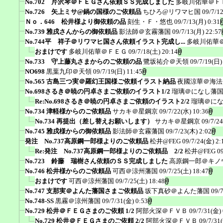
No.702 芹沢琴＠ＦＥＧさん依頼ＳＳ完成しました
多岐川佑華＠Ｆ
No.726 矢上ミサ@鍋の国様のご依頼品
ちひろ@リワマヒ国
09/7/1
Ｎｏ．646 松井様より御依頼の品
刻生・Ｆ・悠也
09/7/13(月) 0:31
No.739 雅戌さんからの御依頼品
影法師＠玄霧藩国
09/7/13(月) 22:57
No.744平 祥子＠リワマヒ国さん依頼イラスト完成し...
多岐川佑華
おまけです
多岐川佑華＠ＦＥＧ
09/7/18(土) 20:14
No.733 守上藤丸さまからのご依頼の品
鷺坂祐介＠天領
09/7/19(日)
NO698
黒葉九印＠天領
09/7/19(日) 11:45
No.565 古島三つ実＠羅幻王国様ご依頼イラスト納品
夜國涼華＠海法
No.698さるき＠暁の円卓さまご依頼のイラスト1/2
瑠璃＠になし藩
Re:No.698さるき＠暁の円卓さまご依頼のイラスト2/2
瑠璃＠に
No.734 津軽様からのご依頼品
サカキ＠星鋼京
09/7/22(水) 10:36
No.734 再提出（差し替えお願いします）
サカキ＠星鋼京
09/7/2
No.745 雅戌様からの御依頼品
影法師＠玄霧藩国
09/7/23(木) 2:02
発注 No.737高原鋼一郎様よりのご依頼品
松井@FEG
09/7/24(金) 2:
Re:発注 No.737高原鋼一郎様よりのご依頼品 2/2
松井@FEG
0
No.723 鈴藤 瑞樹さん依頼のＳＳ完成しました
高原鋼一郎＠キノ
No.746 松井様からのご依頼品
可西＠涼州藩国
09/7/25(土) 18:47
おまけです
可西＠涼州藩国
09/7/25(土) 18:48
No.747 支那実＠よんた藩国さまご依頼品
坂下真砂＠よんた藩国
09/
No.748-SS
黒霧＠涼州藩国
09/7/31(金) 0:53
No.729 松井＠ＦＥＧさまのご依頼 1/2
阿部火深＠ＦＶＢ
09/7/31(金) 
No.729 松井＠ＦＥＧさまのご依頼 2/2
阿部火深＠ＦＶＢ
09/7/31