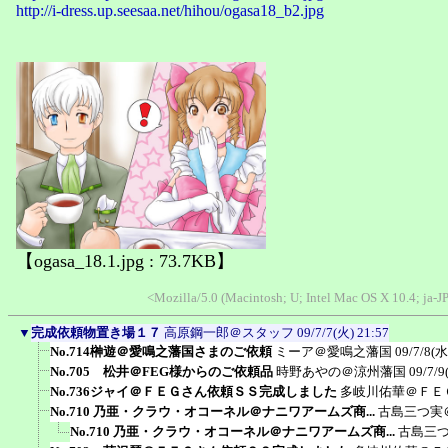
http://i-dress.up.seesaa.net/hihou/ogasa18_b2.jpg
【ogasa_18.1.jpg : 73.7KB】
<Mozilla/5.0 (Macintosh; U; Intel Mac OS X 10.4; ja-J
▼
完成依頼物置き場１７
高原鋼一郎＠スタッフ
09/7/7(火) 21:57
No.714榊遊＠愛鳴之藩国さまのご依頼
ミーア＠愛鳴之藩国
09/7/8(水
No.705 松井＠FEG様からのご依頼品
時野あやの＠涼州藩国
09/7/9
No.736ジャイ＠ＦＥＧさん依頼ＳＳ完成しました
多岐川佑華＠ＦＥ
No.710 乃亜・クラウ・オコーネル＠ナニワアームズ商...
古島三つ実
No.710 乃亜・クラウ・オコーネル＠ナニワアームズ商...
古島三