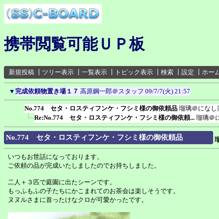
携帯閲覧可能ＵＰ板
新規投稿
┃
ツリー表示
┃
一覧表示
┃
トピック表示
┃
検索
┃
設定
┃
ホー
▼
完成依頼物置き場１７
高原鋼一郎＠スタッフ
09/7/7(火) 21:57
No.774 セタ・ロスティフンケ・フシミ様の御依頼品
瑠璃＠になし
Re:No.774 セタ・ロスティフンケ・フシミ様の御依頼...
瑠璃＠
No.774 セタ・ロスティフンケ・フシミ様の御依頼品
いつもお世話になっております。
ご依頼の品が完成いたしましたのでお持ちしました。
二人＋３匹で庭園に出たシーンです。
もっふもふの子たちにかこまれてのお茶会は楽しそうです。
ヌヌルさまに首ったけなクロが可愛かったです。