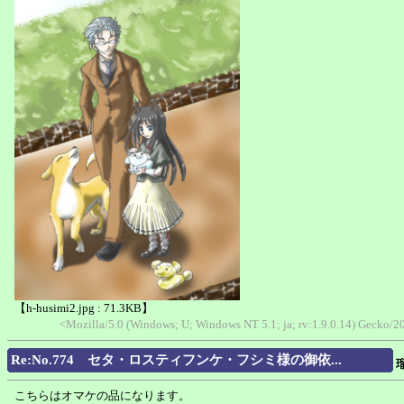
【h-husimi2.jpg : 71.3KB】
<Mozilla/5.0 (Windows; U; Windows NT 5.1; ja; rv:1.9.0.14) Gecko
Re:No.774 セタ・ロスティフンケ・フシミ様の御依...
こちらはオマケの品になります。