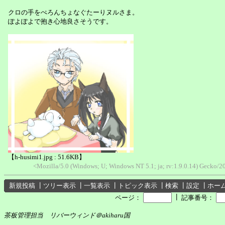
クロの手をぺろんちょなぐたーりヌルさま。
ぽよぽよで抱き心地良さそうです。
【h-husimi1.jpg : 51.6KB】
<Mozilla/5.0 (Windows; U; Windows NT 5.1; ja; rv:1.9.0.14) Gecko
新規投稿
┃
ツリー表示
┃
一覧表示
┃
トピック表示
┃
検索
┃
設定
┃
ホー
┃
ページ：
記事番号：
茶板管理担当 リバーウィンド＠akiharu国