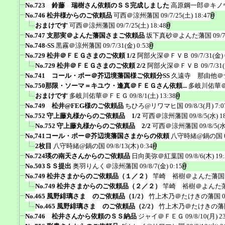
No.723 鈴藤 瑞樹さん依頼のＳＳ完成しました
高原鋼一郎＠キノ
No.746 松井様からのご依頼品
可西＠涼州藩国
09/7/25(土) 18:47
おまけです
可西＠涼州藩国
09/7/25(土) 18:48
No.747 支那実＠よんた藩国さまご依頼品
坂下真砂＠よんた藩国
09/
No.748-SS
黒霧＠涼州藩国
09/7/31(金) 0:53
No.729 松井＠ＦＥＧさまのご依頼 1/2
阿部火深＠ＦＶＢ
09/7/31(金) 
No.729 松井＠ＦＥＧさまのご依頼 2/2
阿部火深＠ＦＶＢ
09/7/31
No.741 コール・ポー＠芥辺境藩国様ご依頼分SS
久遠寺 那由他＠
No.750那限・ソーマ＝キユウ・逢真＠ＦＥＧさん依頼...
多岐川佑華
おまけです
多岐川佑華＠ＦＥＧ
09/8/1(土) 13:38
No.749 松井@FEG様のご依頼品
ちひろ@リワマヒ国
09/8/3(月) 7:0
No.752 守上藤丸様からのご依頼品 1/2
可西＠涼州藩国
09/8/5(水) 1
No.752 守上藤丸様からのご依頼品 2/2
可西＠涼州藩国
09/8/5(水
No,741コール・ポー＠芥辺境藩国さまからの依頼
八守時緒@鍋の国
2枚目
八守時緒@鍋の国
09/8/13(木) 0:34
No.724瑛の南天さんからのご依頼品
日向美弥＠紅葉国
09/8/6(木) 19
No.503ＳＳ提出
奥羽りんく＠涼州藩国
09/8/7(金) 0:15
No.749 松井さまからのご依頼品（１／２）
竿崎 裕樹＠よんた藩国
No.749 松井さまからのご依頼品（２／２）
竿崎 裕樹＠よんた
No.465 風野緋璃さま のご依頼品（1/2）
竹上木乃＠たけきの藩国
No.465 風野緋璃さま のご依頼品（2/2）
竹上木乃＠たけきの藩
No.746 松井さんから依頼のＳＳ納品
ジャイ＠ＦＥＧ
09/8/10(月) 2