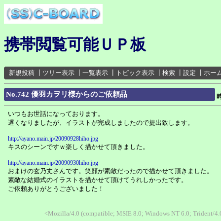
携帯閲覧可能ＵＰ板
新規投稿
┃
ツリー表示
┃
一覧表示
┃
トピック表示
┃
検索
┃
設定
┃
ホー
No.742 優羽カヲリ様からのご依頼品
いつもお世話になっております。
遅くなりましたが、イラストが完成しましたので提出致します。
http://ayano.main.jp/20090928hiho.jpg
キスのシーンですｗ楽しく描かせて頂きました。
http://ayano.main.jp/20090930hiho.jpg
おまけの玄乃丈さんです。笑顔が素敵だったので描かせて頂きました。
素敵な結婚式のイラストを描かせて頂けてうれしかったです。
ご依頼ありがとうございました！
<Mozilla/4.0 (compatible; MSIE 8.0; Windows NT 6.0; Trident/4