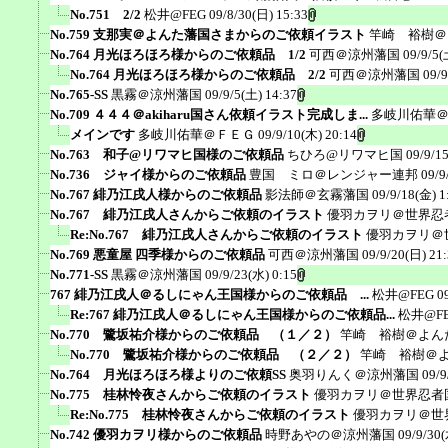
No.751 2/2
松井@FEG
09/8/30(日) 15:33
No.759 支那実＠よんた藩国さまからのご依頼イラスト
竿崎 裕樹＠
No.764 月光ほろほろ様からのご依頼品 1/2
可西＠涼州藩国
09/9/5(
No.764 月光ほろほろ様からのご依頼品 2/2
可西＠涼州藩国
09/9
No.765-SS
黒霧＠涼州藩国
09/9/5(土) 14:37
No.709 ４４４＠akiharu国さん依頼イラスト完成しま...
多岐川佑華
メインです
多岐川佑華＠ＦＥＧ
09/9/10(木) 20:14
No.763 和子@リワマヒ国様のご依頼品
ちひろ@リワマヒ国
09/9/1
No.736 ジャイ様からのご依頼品
豊国 ミロ＠レンジャー連邦
09/9
No.767 緋乃江戌人様からのご依頼品
影法師＠玄霧藩国
09/9/18(金) 1
No.767 緋乃江戌人さんからご依頼のイラスト
優羽カヲリ＠世界忍
Re:No.767 緋乃江戌人さんからご依頼のイラスト
優羽カヲリ＠
No.769 悪童屋 四季様からのご依頼品
可西＠涼州藩国
09/9/20(日) 21
No.771-SS
黒霧＠涼州藩国
09/9/23(水) 0:15
767 緋乃江戌人＠るしにゃん王国様からのご依頼品 ...
松井@FEG
0
Re:767 緋乃江戌人＠るしにゃん王国様からのご依頼品...
松井@F
No.770 鷺坂祐介様からのご依頼品 （１／２）
竿崎 裕樹＠よん
No.770 鷺坂祐介様からのご依頼品 （２／２）
竿崎 裕樹＠
No.764 月光ほろほろ様よりのご依頼SS
奥羽りんく＠涼州藩国
09/9
No.775 桂林怜夜さんからご依頼のイラスト
優羽カヲリ＠世界忍者
Re:No.775 桂林怜夜さんからご依頼のイラスト
優羽カヲリ＠世
No.742 優羽カヲリ様からのご依頼品
時野あやの＠涼州藩国
09/9/30(