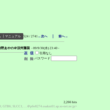
｜
ム
┃
マニュアル
524 / 2741
←次へ
前へ→
時野あやの＠涼州藩国
- 09/9/30(水) 23:40 -
引用なし
パスワード
2,266 hits
.0; GTB6; SLCC1; ....＠p6e8274.osaknt01.ap.so-net.ne.jp>