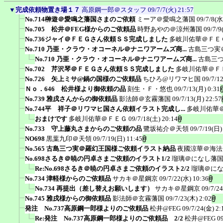
▼
完成依頼物置き場１７
高原鋼一郎＠スタッフ
09/7/7(火) 21:57
No.714榊遊＠愛鳴之藩国さまのご依頼
ミーア＠愛鳴之藩国
09/7/8(水
No.705 松井＠FEG様からのご依頼品
時野あやの＠涼州藩国
09/7/9
No.736ジャイ＠ＦＥＧさん依頼ＳＳ完成しました
多岐川佑華＠ＦＥ
No.710 乃亜・クラウ・オコーネル＠ナニワアームズ商...
古島三つ実
No.710 乃亜・クラウ・オコーネル＠ナニワアームズ商...
古島三
No.702 芹沢琴＠ＦＥＧさん依頼ＳＳ完成しました
多岐川佑華＠Ｆ
No.726 矢上ミサ@鍋の国様のご依頼品
ちひろ@リワマヒ国
09/7/1
Ｎｏ．646 松井様より御依頼の品
刻生・Ｆ・悠也
09/7/13(月) 0:31
No.739 雅戌さんからの御依頼品
影法師＠玄霧藩国
09/7/13(月) 22:57
No.744平 祥子＠リワマヒ国さん依頼イラスト完成し...
多岐川佑華
おまけです
多岐川佑華＠ＦＥＧ
09/7/18(土) 20:14
No.733 守上藤丸さまからのご依頼の品
鷺坂祐介＠天領
09/7/19(日)
NO698
黒葉九印＠天領
09/7/19(日) 11:45
No.565 古島三つ実＠羅幻王国様ご依頼イラスト納品
夜國涼華＠海法
No.698さるき＠暁の円卓さまご依頼のイラスト1/2
瑠璃＠になし藩
Re:No.698さるき＠暁の円卓さまご依頼のイラスト2/2
瑠璃＠に
No.734 津軽様からのご依頼品
サカキ＠星鋼京
09/7/22(水) 10:36
No.734 再提出（差し替えお願いします）
サカキ＠星鋼京
09/7/2
No.745 雅戌様からの御依頼品
影法師＠玄霧藩国
09/7/23(木) 2:02
発注 No.737高原鋼一郎様よりのご依頼品
松井@FEG
09/7/24(金) 2:
Re:発注 No.737高原鋼一郎様よりのご依頼品 2/2
松井@FEG
0