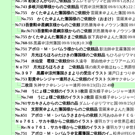
No.756 彩貴さんからのご依頼品
ダムレイ@リワマヒ国
09/8/12(水) 2
No.743 多岐川佑華様からのご依頼品
可西＠涼州藩国
09/8/13(木) 22:
No.755 かくた＠よんた藩国様のご依頼分
雷羅来＠よんた藩国
09/8
No.755 かくた＠よんた藩国様のご依頼分（おまけ）
雷羅来＠
№713吾妻勲＠星鋼京様からのご依頼
沢邑勝海＠キノウツン藩国
09/
Re:№713吾妻勲＠星鋼京様からのご依頼
沢邑勝海＠キノウツン
No.755 かくた＠よんた藩国さまご依頼品
坂下真砂＠よんた藩国
09/
No.760-SS
黒霧＠涼州藩国
09/8/19(水) 0:30
No.751 アポロ・Ｍ・シバムラ様からのご依頼品
影法師＠玄霧藩国
0
No.757 月光ほろほろ@たけきの藩国様のご依頼品
ちひろ@リワマ
No.754 水仙堂 雹様ご依頼分SS
久遠寺 那由他＠ナニワアームズ
Ｎｏ757 月光ほろほろさま ご依頼品
瑛の南天＠後ほねっこ男爵
No.３９７ 黒霧＠涼州藩国さまよりの受注イラスト
瀬戸口まつり
No.753 彩貴＠レンジャー連邦さんご依頼のイラスト
矢神サク＠レン
二枚目
矢神サク＠レンジャー連邦
09/8/23(日) 22:49
No.748 うにょ様ご依頼のイラスト1枚目
霰矢蝶子＠レンジャー連
No.748 うにょ様ご依頼のイラスト2枚目
霰矢蝶子＠レンジャー
No.761サカキさんからのご依頼の品
ダムレイ@リワマヒ国
09/8/25(
No.762 支那実＠よんた藩国様からのご依頼品
雷羅来＠よんた藩国
No.651 アポロ・Ｍ・シバムラさまからの依頼
久珂あゆみ＠ＦＥＧ
Ｎｏ７６１．サカキ様からご依頼のイラスト
優羽カヲリ＠世界忍者
Re:Ｎｏ７６１．サカキ様からご依頼のイラスト
優羽カヲリ＠世
No.751 アポロ・Ｍ・シバムラ＠玄霧藩国ご依頼のイ...
松井@FEG
0