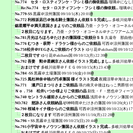
No.774 セタ・ロスティフンケ・フシミ様の御依頼品
瑠璃＠になし
Re:No.774 セタ・ロスティフンケ・フシミ様の御依頼...
瑠璃＠
No.779-SS
黒霧＠涼州藩国
09/10/1(木) 20:01
No.772 利根坂凪巳＠無名騎士藩国さん依頼ＳＳ完成し...
多岐川佑華
鋸星耀平＠満天星国さまよりのご依頼品
乃亜・クラウ・オコーネル
２枚目になります。
乃亜・クラウ・オコーネル＠ナニワアーム
No.781月光ほろほろ＠たけきの藩国様ご依頼分ＳＳ
久遠寺 那由他
No.776 むつき・萩野・ドラケン様からのご依頼品
可西＠涼州藩国
0
No.758松井＠FEGさんご依頼のイラスト
ゆり花＠akiharu国
09/10/12
二枚目です
ゆり花＠akiharu国
09/10/12(月) 22:39
No.792 吾妻 勲＠星鋼京さん依頼イラスト完成しまし...
多岐川佑華
おまけです
多岐川佑華＠ＦＥＧ
09/10/15(木) 23:43
No.784 -SS
黒霧＠土場藩国
09/10/16(金) 0:06
No.725 風杜神奈＠暁の円卓藩国 様イラスト完成
夜國涼華＠海法よ
No.771 瀬戸口まつりさまご依頼品
瑛の南天＠後ほねっこ男爵領
0
Ｎｏ．758 松井いつか様よりご依頼の品
刻生・Ｆ・悠也＠フィー
No.740 セントラル越前さんからのご依頼品
浅田＠キノウツン藩国
0
NO.782 慈詠さん依頼納品
砂神時雨＠たけきの藩国
09/10/20(火) 17
No.790 桜城キイチ様からのご依頼品
可西＠涼州藩国
09/10/22(木) 17
２枚目になります
可西＠涼州藩国
09/11/16(月) 22:28
No.796－SS
黒霧＠土場藩国
09/10/25(日) 20:44
No.791小宇宙＠キノウツン藩国さん依頼イラスト完成...
多岐川佑華
おまけです
多岐川佑華＠ＦＥＧ
09/10/25(日) 22:04