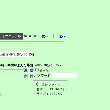
｜
ム
┃
マニュアル
36 / 63 ﾂﾘｰ
←次へ
前へ→
た藩国
09/9/28(月) 0:35
竿崎 裕樹＠よんた藩国
- 09/9/28(月) 0:35 -
引用なし
パスワード
～添付ファイル～
・名前
： PART-B2.jpg
・サイズ
： 147.2KB
ぞ。