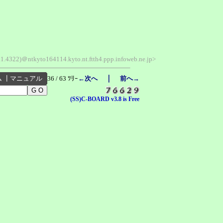
1.4322)＠ntkyto164114.kyto.nt.ftth4.ppp.infoweb.ne.jp>
｜
ム
┃
マニュアル
36 / 63 ﾂﾘｰ
←次へ
前へ→
(SS)C-BOARD v3.8 is Free