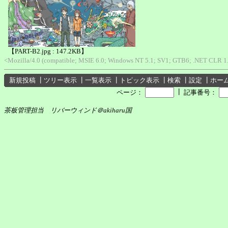
【PART-B2.jpg : 147.2KB】
<Mozilla/4.0 (compatible; MSIE 6.0; Windows NT 5.1; SV1; GTB6; .NET CLR 1.
新規投稿
┃
ツリー表示
┃
一覧表示
┃
トピック表示
┃
検索
┃
設定
┃
ホー
┃
ページ：
記事番号：
茶板管理担当 リバーウィンド＠akiharu国