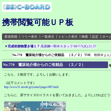
携帯閲覧可能ＵＰ板
新規投稿
┃
ツリー表示
┃
一覧表示
┃
トピック表示
┃
検索
┃
設定
┃
ホー
▼
完成依頼物置き場１７
高原鋼一郎＠スタッフ
09/7/7(火) 21:57
No.770 鷺坂祐介様からのご依頼品 （２／２）
竿崎 裕樹＠よん
No.770 鷺坂祐介様からのご依頼品 （２／２）
こちら、２枚目です。よろしくお願いします。
（以下コメントです）
http://www31.atwiki.jp/yonta2/pages/495.html
こちらに、原寸サイズのイラストを置いておきました。よろしければどう