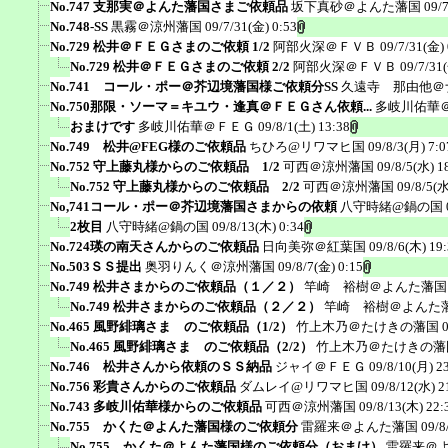
No.747 支那実＠よんた藩国さまご依頼品
坂下真砂＠よんた藩国
09/
No.748-SS
黒霧＠涼州藩国
09/7/31(金) 0:53
No.729 松井＠ＦＥＧさまのご依頼 1/2
阿部火深＠ＦＶＢ
09/7/31(金) 
No.729 松井＠ＦＥＧさまのご依頼 2/2
阿部火深＠ＦＶＢ
09/7/31
No.741 コール・ポー＠芥辺境藩国様ご依頼分SS
久遠寺 那由他＠
No.750那限・ソーマ＝キユウ・逢真＠ＦＥＧさん依頼...
多岐川佑華
おまけです
多岐川佑華＠ＦＥＧ
09/8/1(土) 13:38
No.749 松井@FEG様のご依頼品
ちひろ@リワマヒ国
09/8/3(月) 7:0
No.752 守上藤丸様からのご依頼品 1/2
可西＠涼州藩国
09/8/5(水) 1
No.752 守上藤丸様からのご依頼品 2/2
可西＠涼州藩国
09/8/5(水
No,741コール・ポー＠芥辺境藩国さまからの依頼
八守時緒@鍋の国
2枚目
八守時緒@鍋の国
09/8/13(木) 0:34
No.724瑛の南天さんからのご依頼品
日向美弥＠紅葉国
09/8/6(木) 19
No.503ＳＳ提出
奥羽りんく＠涼州藩国
09/8/7(金) 0:15
No.749 松井さまからのご依頼品（１／２）
竿崎 裕樹＠よんた藩国
No.749 松井さまからのご依頼品（２／２）
竿崎 裕樹＠よんた
No.465 風野緋璃さま のご依頼品（1/2）
竹上木乃＠たけきの藩国
No.465 風野緋璃さま のご依頼品（2/2）
竹上木乃＠たけきの藩
No.746 松井さんから依頼のＳＳ納品
ジャイ＠ＦＥＧ
09/8/10(月) 2
No.756 彩貴さんからのご依頼品
ダムレイ@リワマヒ国
09/8/12(水) 2
No.743 多岐川佑華様からのご依頼品
可西＠涼州藩国
09/8/13(木) 22:
No.755 かくた＠よんた藩国様のご依頼分
雷羅来＠よんた藩国
09/8
No.755 かくた＠よんた藩国様のご依頼分（おまけ）
雷羅来＠