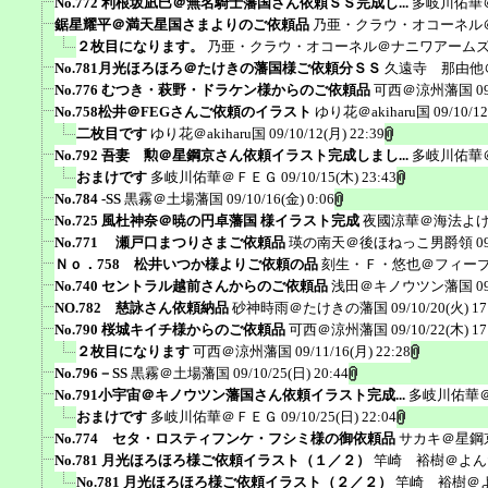
No.772 利根坂凪巳＠無名騎士藩国さん依頼ＳＳ完成し...
多岐川佑華
鋸星耀平＠満天星国さまよりのご依頼品
乃亜・クラウ・オコーネル
２枚目になります。
乃亜・クラウ・オコーネル＠ナニワアーム
No.781月光ほろほろ＠たけきの藩国様ご依頼分ＳＳ
久遠寺 那由他
No.776 むつき・萩野・ドラケン様からのご依頼品
可西＠涼州藩国
0
No.758松井＠FEGさんご依頼のイラスト
ゆり花＠akiharu国
09/10/12
二枚目です
ゆり花＠akiharu国
09/10/12(月) 22:39
No.792 吾妻 勲＠星鋼京さん依頼イラスト完成しまし...
多岐川佑華
おまけです
多岐川佑華＠ＦＥＧ
09/10/15(木) 23:43
No.784 -SS
黒霧＠土場藩国
09/10/16(金) 0:06
No.725 風杜神奈＠暁の円卓藩国 様イラスト完成
夜國涼華＠海法よ
No.771 瀬戸口まつりさまご依頼品
瑛の南天＠後ほねっこ男爵領
0
Ｎｏ．758 松井いつか様よりご依頼の品
刻生・Ｆ・悠也＠フィー
No.740 セントラル越前さんからのご依頼品
浅田＠キノウツン藩国
0
NO.782 慈詠さん依頼納品
砂神時雨＠たけきの藩国
09/10/20(火) 17
No.790 桜城キイチ様からのご依頼品
可西＠涼州藩国
09/10/22(木) 17
２枚目になります
可西＠涼州藩国
09/11/16(月) 22:28
No.796－SS
黒霧＠土場藩国
09/10/25(日) 20:44
No.791小宇宙＠キノウツン藩国さん依頼イラスト完成...
多岐川佑華
おまけです
多岐川佑華＠ＦＥＧ
09/10/25(日) 22:04
No.774 セタ・ロスティフンケ・フシミ様の御依頼品
サカキ＠星鋼
No.781 月光ほろほろ様ご依頼イラスト（１／２）
竿崎 裕樹＠よん
No.781 月光ほろほろ様ご依頼イラスト（２／２）
竿崎 裕樹＠