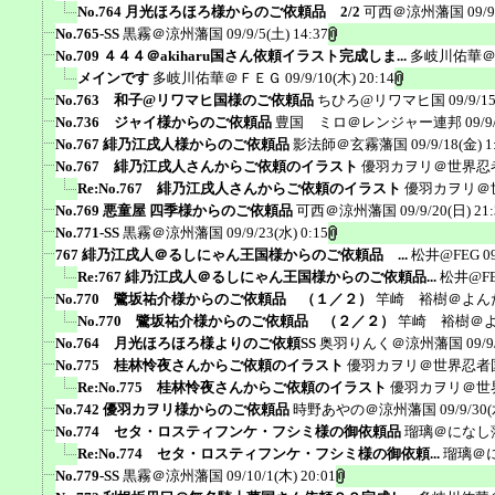
No.764 月光ほろほろ様からのご依頼品 2/2
可西＠涼州藩国
09/9
No.765-SS
黒霧＠涼州藩国
09/9/5(土) 14:37
No.709 ４４４＠akiharu国さん依頼イラスト完成しま...
多岐川佑華
メインです
多岐川佑華＠ＦＥＧ
09/9/10(木) 20:14
No.763 和子@リワマヒ国様のご依頼品
ちひろ@リワマヒ国
09/9/1
No.736 ジャイ様からのご依頼品
豊国 ミロ＠レンジャー連邦
09/9
No.767 緋乃江戌人様からのご依頼品
影法師＠玄霧藩国
09/9/18(金) 1
No.767 緋乃江戌人さんからご依頼のイラスト
優羽カヲリ＠世界忍
Re:No.767 緋乃江戌人さんからご依頼のイラスト
優羽カヲリ＠
No.769 悪童屋 四季様からのご依頼品
可西＠涼州藩国
09/9/20(日) 21
No.771-SS
黒霧＠涼州藩国
09/9/23(水) 0:15
767 緋乃江戌人＠るしにゃん王国様からのご依頼品 ...
松井@FEG
0
Re:767 緋乃江戌人＠るしにゃん王国様からのご依頼品...
松井@F
No.770 鷺坂祐介様からのご依頼品 （１／２）
竿崎 裕樹＠よん
No.770 鷺坂祐介様からのご依頼品 （２／２）
竿崎 裕樹＠
No.764 月光ほろほろ様よりのご依頼SS
奥羽りんく＠涼州藩国
09/9
No.775 桂林怜夜さんからご依頼のイラスト
優羽カヲリ＠世界忍者
Re:No.775 桂林怜夜さんからご依頼のイラスト
優羽カヲリ＠世
No.742 優羽カヲリ様からのご依頼品
時野あやの＠涼州藩国
09/9/30(
No.774 セタ・ロスティフンケ・フシミ様の御依頼品
瑠璃＠になし
Re:No.774 セタ・ロスティフンケ・フシミ様の御依頼...
瑠璃＠
No.779-SS
黒霧＠涼州藩国
09/10/1(木) 20:01