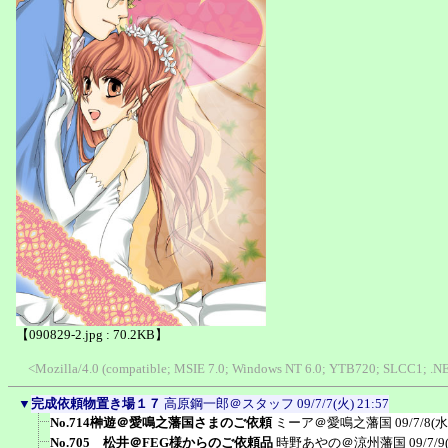
【090829-2.jpg : 70.2KB】
<Mozilla/4.0 (compatible; MSIE 7.0; Windows NT 6.0; YTB720; SLCC1; .NET
▼
完成依頼物置き場１７
高原鋼一郎＠スタッフ
09/7/7(火) 21:57
No.714榊遊＠愛鳴之藩国さまのご依頼
ミーア＠愛鳴之藩国
09/7/8(水
No.705 松井＠FEG様からのご依頼品
時野あやの＠涼州藩国
09/7/9