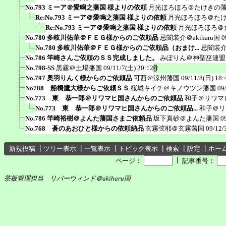
No.793 ミーア＠愛鳴之藩国 様よりの依頼
月光ほろほろ＠たけきの
Re:No.793 ミーア＠愛鳴之藩国 様よりの依頼
月光ほろほろ＠た
Re:No.793 ミーア＠愛鳴之藩国 様よりの依頼
月光ほろほろ＠
No.780 多岐川佑華＠ＦＥＧ様からのご依頼品
忌闇装介＠akiharu国
0
No.780 多岐川佑華＠ＦＥＧ様からのご依頼品（おまけ...
忌闇装介＠
No.786 竿崎さんご依頼のＳＳ完成しました。
みぽりん＠神聖巫連盟
No.798-SS
黒霧＠土場藩国
09/11/7(土) 20:12
No.797 奥羽りんく様からのご依頼品
可西＠涼州藩国
09/11/8(日) 18:
No788 船橋鷹大様からご依頼ＳＳ
桜城キイチ＠キノウツン藩国
09
No.773 東 恭一郎＠リワマヒ国さんからのご依頼品
和子＠リワマ
No.773 東 恭一郎＠リワマヒ国さんからのご依頼品...
和子＠リ
No.786 竿崎裕樹＠よんた藩国さまご依頼品
坂下真砂＠よんた藩国
0
No.768 蒼のあおひと様からの依頼納品
玄霧弦耶＠玄霧藩国
09/12/
新規投稿
┃
ツリー表示
┃
一覧表示
┃
トピック表示
┃
検索
┃
設定
┃
ホー
┃
ページ：
記事番号：
茶板管理担当 リバーウィンド＠akiharu国