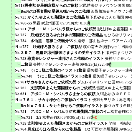
№713吾妻勲＠星鋼京様からのご依頼
沢邑勝海＠キノウツン藩国
09/
Re:№713吾妻勲＠星鋼京様からのご依頼
沢邑勝海＠キノウツン
No.755 かくた＠よんた藩国さまご依頼品
坂下真砂＠よんた藩国
09/
No.760-SS
黒霧＠涼州藩国
09/8/19(水) 0:30
No.751 アポロ・Ｍ・シバムラ様からのご依頼品
影法師＠玄霧藩国
0
No.757 月光ほろほろ@たけきの藩国様のご依頼品
ちひろ@リワマ
No.754 水仙堂 雹様ご依頼分SS
久遠寺 那由他＠ナニワアームズ
Ｎｏ757 月光ほろほろさま ご依頼品
瑛の南天＠後ほねっこ男爵
No.３９７ 黒霧＠涼州藩国さまよりの受注イラスト
瀬戸口まつり
No.753 彩貴＠レンジャー連邦さんご依頼のイラスト
矢神サク＠レン
二枚目
矢神サク＠レンジャー連邦
09/8/23(日) 22:49
No.748 うにょ様ご依頼のイラスト1枚目
霰矢蝶子＠レンジャー連
No.748 うにょ様ご依頼のイラスト2枚目
霰矢蝶子＠レンジャー
No.761サカキさんからのご依頼の品
ダムレイ@リワマヒ国
09/8/25(
No.762 支那実＠よんた藩国様からのご依頼品
雷羅来＠よんた藩国
No.651 アポロ・Ｍ・シバムラさまからの依頼
久珂あゆみ＠ＦＥＧ
Ｎｏ７６１．サカキ様からご依頼のイラスト
優羽カヲリ＠世界忍者
Re:Ｎｏ７６１．サカキ様からご依頼のイラスト
優羽カヲリ＠世
No.751 アポロ・Ｍ・シバムラ＠玄霧藩国ご依頼のイ...
松井@FEG
0
No.751 2/2
松井@FEG
09/8/30(日) 15:33
≪
No.759 支那実＠よんた藩国さまからのご依頼イラスト
竿崎 裕樹＠
No.764 月光ほろほろ様からのご依頼品 1/2
可西＠涼州藩国
09/9/5(