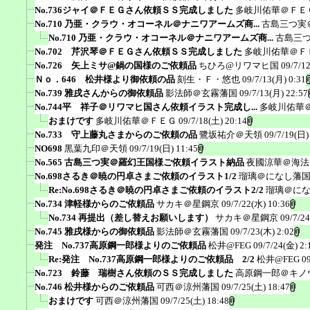
No.736ジャイ＠ＦＥＧさん依頼ＳＳ完成しました
多岐川佑華＠ＦＥ
No.710 乃亜・クラウ・オコーネル＠ナニワアームズ商...
古島三つ実
No.710 乃亜・クラウ・オコーネル＠ナニワアームズ商...
古島三
No.702 芹沢琴＠ＦＥＧさん依頼ＳＳ完成しました
多岐川佑華＠Ｆ
No.726 矢上ミサ@鍋の国様のご依頼品
ちひろ@リワマヒ国
09/7/1
Ｎｏ．646 松井様より御依頼の品
刻生・Ｆ・悠也
09/7/13(月) 0:31
No.739 雅戌さんからの御依頼品
影法師＠玄霧藩国
09/7/13(月) 22:57
No.744平 祥子＠リワマヒ国さん依頼イラスト完成し...
多岐川佑華
おまけです
多岐川佑華＠ＦＥＧ
09/7/18(土) 20:14
No.733 守上藤丸さまからのご依頼の品
鷺坂祐介＠天領
09/7/19(日)
NO698
黒葉九印＠天領
09/7/19(日) 11:45
No.565 古島三つ実＠羅幻王国様ご依頼イラスト納品
夜國涼華＠海法
No.698さるき＠暁の円卓さまご依頼のイラスト1/2
瑠璃＠になし藩
Re:No.698さるき＠暁の円卓さまご依頼のイラスト2/2
瑠璃＠に
No.734 津軽様からのご依頼品
サカキ＠星鋼京
09/7/22(水) 10:36
No.734 再提出（差し替えお願いします）
サカキ＠星鋼京
09/7/2
No.745 雅戌様からの御依頼品
影法師＠玄霧藩国
09/7/23(木) 2:02
発注 No.737高原鋼一郎様よりのご依頼品
松井@FEG
09/7/24(金) 2:
Re:発注 No.737高原鋼一郎様よりのご依頼品 2/2
松井@FEG
0
No.723 鈴藤 瑞樹さん依頼のＳＳ完成しました
高原鋼一郎＠キノ
No.746 松井様からのご依頼品
可西＠涼州藩国
09/7/25(土) 18:47
おまけです
可西＠涼州藩国
09/7/25(土) 18:48