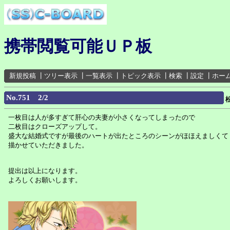
携帯閲覧可能ＵＰ板
新規投稿
┃
ツリー表示
┃
一覧表示
┃
トピック表示
┃
検索
┃
設定
┃
ホー
No.751 2/2
一枚目は人が多すぎて肝心の夫妻が小さくなってしまったので
二枚目はクローズアップして。
盛大な結婚式ですが最後のハートが出たところのシーンがほほえましくて
描かせていただきました。
提出は以上になります。
よろしくお願いします。