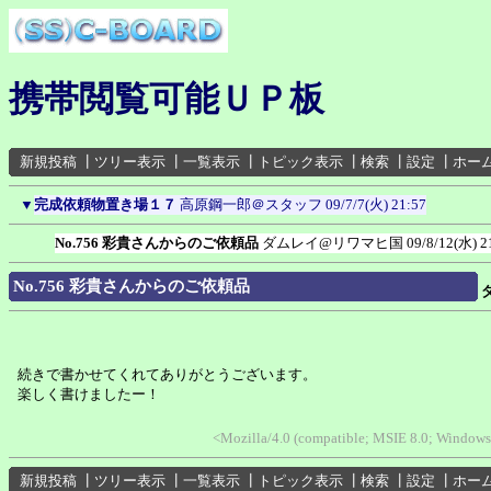
携帯閲覧可能ＵＰ板
新規投稿
┃
ツリー表示
┃
一覧表示
┃
トピック表示
┃
検索
┃
設定
┃
ホー
▼
完成依頼物置き場１７
高原鋼一郎＠スタッフ
09/7/7(火) 21:57
No.756 彩貴さんからのご依頼品
ダムレイ@リワマヒ国
09/8/12(水) 2
No.756 彩貴さんからのご依頼品
続きで書かせてくれてありがとうございます。
楽しく書けましたー！
<Mozilla/4.0 (compatible; MSIE 8.0; Windows
新規投稿
┃
ツリー表示
┃
一覧表示
┃
トピック表示
┃
検索
┃
設定
┃
ホー