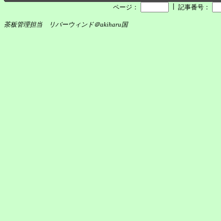
┃
ページ：
記事番号：
茶板管理担当 リバーウィンド＠akiharu国