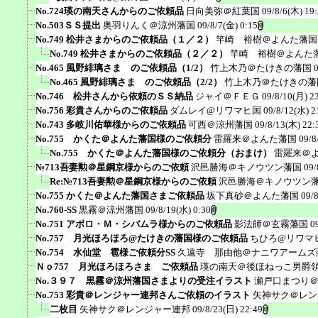
No.724瑛の南天さんからのご依頼品
日向美弥＠紅葉国
09/8/6(木) 19
No.503ＳＳ提出
奥羽りんく＠涼州藩国
09/8/7(金) 0:15
No.749 松井さまからのご依頼品（１／２）
竿崎 裕樹＠よんた藩国
No.749 松井さまからのご依頼品（２／２）
竿崎 裕樹＠よんた
No.465 風野緋璃さま のご依頼品（1/2）
竹上木乃＠たけきの藩国
No.465 風野緋璃さま のご依頼品（2/2）
竹上木乃＠たけきの藩
No.746 松井さんから依頼のＳＳ納品
ジャイ＠ＦＥＧ
09/8/10(月) 2
No.756 彩貴さんからのご依頼品
ダムレイ@リワマヒ国
09/8/12(水) 2
No.743 多岐川佑華様からのご依頼品
可西＠涼州藩国
09/8/13(木) 22:
No.755 かくた＠よんた藩国様のご依頼分
雷羅来＠よんた藩国
09/8
No.755 かくた＠よんた藩国様のご依頼分（おまけ）
雷羅来＠
№713吾妻勲＠星鋼京様からのご依頼
沢邑勝海＠キノウツン藩国
09/
Re:№713吾妻勲＠星鋼京様からのご依頼
沢邑勝海＠キノウツン
No.755 かくた＠よんた藩国さまご依頼品
坂下真砂＠よんた藩国
09/
No.760-SS
黒霧＠涼州藩国
09/8/19(水) 0:30
No.751 アポロ・Ｍ・シバムラ様からのご依頼品
影法師＠玄霧藩国
0
No.757 月光ほろほろ@たけきの藩国様のご依頼品
ちひろ@リワマ
No.754 水仙堂 雹様ご依頼分SS
久遠寺 那由他＠ナニワアームズ
Ｎｏ757 月光ほろほろさま ご依頼品
瑛の南天＠後ほねっこ男爵
No.３９７ 黒霧＠涼州藩国さまよりの受注イラスト
瀬戸口まつり
No.753 彩貴＠レンジャー連邦さんご依頼のイラスト
矢神サク＠レン
二枚目
矢神サク＠レンジャー連邦
09/8/23(日) 22:49