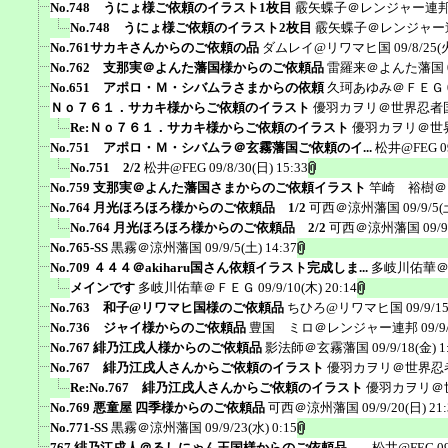
No.748 うにょ様ご依頼のイラスト1枚目
霰矢蝶子＠レンジャー連
No.748 うにょ様ご依頼のイラスト2枚目
霰矢蝶子＠レンジャー
No.761サカキさんからのご依頼の品
ダムレイ@リワマヒ国
09/8/25(
No.762 支那実＠よんた藩国様からのご依頼品
雷羅来＠よんた藩国
No.651 アポロ・Ｍ・シバムラさまからの依頼
久珂あゆみ＠ＦＥＧ
Ｎｏ７６１．サカキ様からご依頼のイラスト
優羽カヲリ＠世界忍者
Re:Ｎｏ７６１．サカキ様からご依頼のイラスト
優羽カヲリ＠世
No.751 アポロ・Ｍ・シバムラ＠玄霧藩国ご依頼のイ...
松井@FEG
0
No.751 2/2
松井@FEG
09/8/30(日) 15:33
No.759 支那実＠よんた藩国さまからのご依頼イラスト
竿崎 裕樹＠
No.764 月光ほろほろ様からのご依頼品 1/2
可西＠涼州藩国
09/9/5(
No.764 月光ほろほろ様からのご依頼品 2/2
可西＠涼州藩国
09/9
No.765-SS
黒霧＠涼州藩国
09/9/5(土) 14:37
No.709 ４４４＠akiharu国さん依頼イラスト完成しま...
多岐川佑華
メインです
多岐川佑華＠ＦＥＧ
09/9/10(木) 20:14
No.763 和子@リワマヒ国様のご依頼品
ちひろ@リワマヒ国
09/9/1
No.736 ジャイ様からのご依頼品
豊国 ミロ＠レンジャー連邦
09/9
No.767 緋乃江戌人様からのご依頼品
影法師＠玄霧藩国
09/9/18(金) 1
No.767 緋乃江戌人さんからご依頼のイラスト
優羽カヲリ＠世界忍
Re:No.767 緋乃江戌人さんからご依頼のイラスト
優羽カヲリ＠
No.769 悪童屋 四季様からのご依頼品
可西＠涼州藩国
09/9/20(日) 21
No.771-SS
黒霧＠涼州藩国
09/9/23(水) 0:15
767 緋乃江戌人＠るしにゃん王国様からのご依頼品 ...
松井@FEG
0