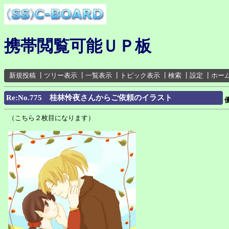
携帯閲覧可能ＵＰ板
新規投稿
┃
ツリー表示
┃
一覧表示
┃
トピック表示
┃
検索
┃
設定
┃
ホー
Re:No.775 桂林怜夜さんからご依頼のイラスト
（こちら２枚目になります）