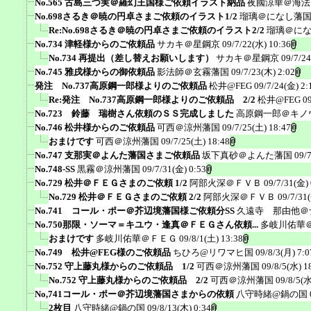
No.565 古島三つ実＠羅幻王国様ご依頼イラスト納品
夜國涼華＠海法
No.698さるき＠暁の円卓さまご依頼のイラスト1/2
瑠璃＠になし藩
Re:No.698さるき＠暁の円卓さまご依頼のイラスト2/2
瑠璃＠に
No.734 津軽様からのご依頼品
サカキ＠星鋼京
09/7/22(水) 10:36
No.734 再提出（差し替えお願いします）
サカキ＠星鋼京
09/7/2
No.745 雅戌様からの御依頼品
影法師＠玄霧藩国
09/7/23(木) 2:02
発注 No.737高原鋼一郎様よりのご依頼品
松井@FEG
09/7/24(金) 2:
Re:発注 No.737高原鋼一郎様よりのご依頼品 2/2
松井@FEG
0
No.723 鈴藤 瑞樹さん依頼のＳＳ完成しました
高原鋼一郎＠キノ
No.746 松井様からのご依頼品
可西＠涼州藩国
09/7/25(土) 18:47
おまけです
可西＠涼州藩国
09/7/25(土) 18:48
No.747 支那実＠よんた藩国さまご依頼品
坂下真砂＠よんた藩国
09/
No.748-SS
黒霧＠涼州藩国
09/7/31(金) 0:53
No.729 松井＠ＦＥＧさまのご依頼 1/2
阿部火深＠ＦＶＢ
09/7/31(金) 
No.729 松井＠ＦＥＧさまのご依頼 2/2
阿部火深＠ＦＶＢ
09/7/31
No.741 コール・ポー＠芥辺境藩国様ご依頼分SS
久遠寺 那由他＠
No.750那限・ソーマ＝キユウ・逢真＠ＦＥＧさん依頼...
多岐川佑華
おまけです
多岐川佑華＠ＦＥＧ
09/8/1(土) 13:38
No.749 松井@FEG様のご依頼品
ちひろ@リワマヒ国
09/8/3(月) 7:0
No.752 守上藤丸様からのご依頼品 1/2
可西＠涼州藩国
09/8/5(水) 1
No.752 守上藤丸様からのご依頼品 2/2
可西＠涼州藩国
09/8/5(水
No,741コール・ポー＠芥辺境藩国さまからの依頼
八守時緒@鍋の国
2枚目
八守時緒@鍋の国
09/8/13(木) 0:34