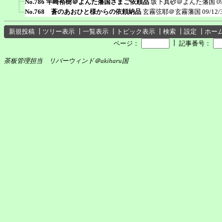
No.786 竿崎裕樹＠よんた藩国さまご依頼品
坂下真砂＠よんた藩国
0
No.768 蒼のあおひと様からの依頼納品
玄霧弦耶＠玄霧藩国
09/12/
新規投稿
┃
ツリー表示
┃
一覧表示
┃
トピック表示
┃
検索
┃
設定
┃
ホー
┃
ページ：
記事番号：
茶板管理担当 リバーウィンド＠akiharu国