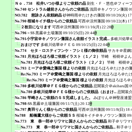
Ｎｏ．758 松井いつか様よりご依頼の品
刻生・Ｆ・悠也＠フィー
No.740 セントラル越前さんからのご依頼品
浅田＠キノウツン藩国
0
NO.782 慈詠さん依頼納品
砂神時雨＠たけきの藩国
09/10/20(火) 17
No.790 桜城キイチ様からのご依頼品
可西＠涼州藩国
09/10/22(木) 17
２枚目になります
可西＠涼州藩国
09/11/16(月) 22:28
No.796－SS
黒霧＠土場藩国
09/10/25(日) 20:44
No.791小宇宙＠キノウツン藩国さん依頼イラスト完成...
多岐川佑華
おまけです
多岐川佑華＠ＦＥＧ
09/10/25(日) 22:04
No.774 セタ・ロスティフンケ・フシミ様の御依頼品
サカキ＠星鋼
No.781 月光ほろほろ様ご依頼イラスト（１／２）
竿崎 裕樹＠よん
No.781 月光ほろほろ様ご依頼イラスト（２／２）
竿崎 裕樹＠
No.793 ミーア＠愛鳴之藩国 様よりの依頼
月光ほろほろ＠たけきの
Re:No.793 ミーア＠愛鳴之藩国 様よりの依頼
月光ほろほろ＠た
Re:No.793 ミーア＠愛鳴之藩国 様よりの依頼
月光ほろほろ＠
No.780 多岐川佑華＠ＦＥＧ様からのご依頼品
忌闇装介＠akiharu国
0
No.780 多岐川佑華＠ＦＥＧ様からのご依頼品（おまけ...
忌闇装介＠
No.786 竿崎さんご依頼のＳＳ完成しました。
みぽりん＠神聖巫連盟
No.798-SS
黒霧＠土場藩国
09/11/7(土) 20:12
No.797 奥羽りんく様からのご依頼品
可西＠涼州藩国
09/11/8(日) 18:
No788 船橋鷹大様からご依頼ＳＳ
桜城キイチ＠キノウツン藩国
09
No.773 東 恭一郎＠リワマヒ国さんからのご依頼品
和子＠リワマ
No.773 東 恭一郎＠リワマヒ国さんからのご依頼品...
和子＠リ