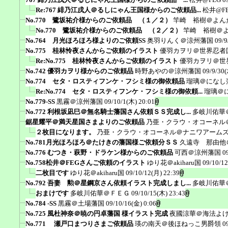
Re:767 緋乃江戌人＠るしにゃん王国様からのご依頼品...
松井@F
No.770 鷺坂祐介様からのご依頼品 （１／２）
竿崎 裕樹＠よん
No.770 鷺坂祐介様からのご依頼品 （２／２）
竿崎 裕樹＠
No.764 月光ほろほろ様よりのご依頼SS
奥羽りんく＠涼州藩国
09/9
No.775 桂林怜夜さんからご依頼のイラスト
優羽カヲリ＠世界忍者
Re:No.775 桂林怜夜さんからご依頼のイラスト
優羽カヲリ＠世
No.742 優羽カヲリ様からのご依頼品
時野あやの＠涼州藩国
09/9/30(
No.774 セタ・ロスティフンケ・フシミ様の御依頼品
瑠璃＠になし
Re:No.774 セタ・ロスティフンケ・フシミ様の御依頼...
瑠璃＠
No.779-SS
黒霧＠涼州藩国
09/10/1(木) 20:01
No.772 利根坂凪巳＠無名騎士藩国さん依頼ＳＳ完成し...
多岐川佑華
鋸星耀平＠満天星国さまよりのご依頼品
乃亜・クラウ・オコーネル
２枚目になります。
乃亜・クラウ・オコーネル＠ナニワアーム
No.781月光ほろほろ＠たけきの藩国様ご依頼分ＳＳ
久遠寺 那由他
No.776 むつき・萩野・ドラケン様からのご依頼品
可西＠涼州藩国
0
No.758松井＠FEGさんご依頼のイラスト
ゆり花＠akiharu国
09/10/12
二枚目です
ゆり花＠akiharu国
09/10/12(月) 22:39
No.792 吾妻 勲＠星鋼京さん依頼イラスト完成しまし...
多岐川佑華
おまけです
多岐川佑華＠ＦＥＧ
09/10/15(木) 23:43
No.784 -SS
黒霧＠土場藩国
09/10/16(金) 0:06
No.725 風杜神奈＠暁の円卓藩国 様イラスト完成
夜國涼華＠海法よ
No.771 瀬戸口まつりさまご依頼品
瑛の南天＠後ほねっこ男爵領
0