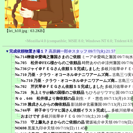
【lei_h10.jpg : 63.2KB】
<Mozilla/4.0 (compatible; MSIE 8.0; Windows NT 6.0; Trident/4
▼
完成依頼物置き場１７
高原鋼一郎＠スタッフ
09/7/7(火) 21:57
No.714榊遊＠愛鳴之藩国さまのご依頼
ミーア＠愛鳴之藩国
09/7/8(水
No.705 松井＠FEG様からのご依頼品
時野あやの＠涼州藩国
09/7/9
No.736ジャイ＠ＦＥＧさん依頼ＳＳ完成しました
多岐川佑華＠ＦＥ
No.710 乃亜・クラウ・オコーネル＠ナニワアームズ商...
古島三つ実
No.710 乃亜・クラウ・オコーネル＠ナニワアームズ商...
古島三
No.702 芹沢琴＠ＦＥＧさん依頼ＳＳ完成しました
多岐川佑華＠Ｆ
No.726 矢上ミサ@鍋の国様のご依頼品
ちひろ@リワマヒ国
09/7/1
Ｎｏ．646 松井様より御依頼の品
刻生・Ｆ・悠也
09/7/13(月) 0:31
No.739 雅戌さんからの御依頼品
影法師＠玄霧藩国
09/7/13(月) 22:57
No.744平 祥子＠リワマヒ国さん依頼イラスト完成し...
多岐川佑華
おまけです
多岐川佑華＠ＦＥＧ
09/7/18(土) 20:14
No.733 守上藤丸さまからのご依頼の品
鷺坂祐介＠天領
09/7/19(日)
NO698
黒葉九印＠天領
09/7/19(日) 11:45