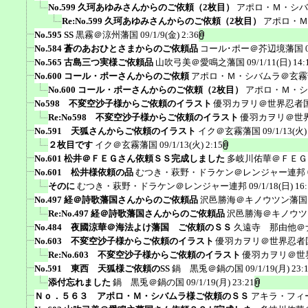
No.599 久珂あゆみさんからのご依頼（2枚目）
アポロ・Ｍ・シバ
Re:No.599 久珂あゆみさんからのご依頼（2枚目）
アポロ・Ｍ
No.595 SS
黒霧＠涼州藩国
09/1/9(金) 2:36
No.584 蒼のあおひとさまからのご依頼品
コール･ポー＠芥辺境藩国
No.565 古島三つ実様ご依頼品
山吹弓美＠愛鳴之藩国
09/1/11(日) 14:
No.600 コール・ポーさんからのご依頼
アポロ・Ｍ・シバムラ＠玄霧
No.600 コール・ポーさんからのご依頼（2枚目）
アポロ・Ｍ・シ
No598 不変空沙子様からご依頼のイラスト
優羽カヲリ＠世界忍者
Re:No598 不変空沙子様からご依頼のイラスト
優羽カヲリ＠世
No.591 天狐さんからご依頼のイラスト
イク＠玄霧藩国
09/1/13(火)
２枚目です
イク＠玄霧藩国
09/1/13(火) 2:15
No.601 松井＠ＦＥＧさん依頼ＳＳ完成しました
多岐川佑華＠ＦＥＧ
No.601 松井様依頼の品
むつき・萩野・ドラケン＠レンジャー連邦
そのに
むつき・萩野・ドラケン＠レンジャー連邦
09/1/18(日) 16
No.497 経＠詩歌藩国さんからのご依頼品
沢邑勝海＠キノウツン藩国
Re:No.497 経＠詩歌藩国さんからのご依頼品
沢邑勝海＠キノウツ
No.484 夜國涼華＠海法よけ藩国 ご依頼のＳＳ
久遠寺 那由他＠
No.603 不変空沙子様からご依頼のイラスト
優羽カヲリ＠世界忍者
Re:No.603 不変空沙子様からご依頼のイラスト
優羽カヲリ＠世
No.591 東西 天狐様ご依頼のSS
鍋 黒兎＠鍋の国
09/1/19(月) 23:
添付忘れました
鍋 黒兎＠鍋の国
09/1/19(月) 23:21
Ｎｏ．５６３ アポロ・Ｍ・シバムラ様ご依頼のＳＳ
アキラ・フィ