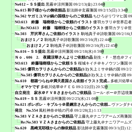
No612－ＳＳ提出
黒霧＠涼州藩国
09/2/13(金) 23:04
No.615 和子様からの御依頼品
影法師＠玄霧藩国
09/2/15(日) 3:34
No.562 ヤガミユマ@鍋の国様からのご依頼品
ちひろ@リワマヒ国
09
NO.613 鈴藤 瑞樹様からご依頼のイラスト
優羽カヲリ＠世界忍者
Re:NO.613 鈴藤 瑞樹様からご依頼のイラスト
優羽カヲリ＠世
No.503 芹沢琴さんご依頼のイラスト
駒地真子＠詩歌藩国
09/2/16(
おまけ１／２
駒地真子＠詩歌藩国
09/2/16(月) 22:44
おまけ２／２
駒地真子＠詩歌藩国
09/2/16(月) 22:45
No.616－ＳＳ提出
黒霧＠涼州藩国
09/2/18(水) 0:59
Ｎｏ．606 2. 夜國涼華さんよりご依頼の品
刻生・Ｆ・悠也＠フィ
NO.613 鈴藤瑞樹様からご依頼ＳＳ
桜城キイチ＠キノウツン藩国
0
No.585 優羽カヲリさんからのご依頼品(1/2)
矢上ミサ＠鍋の国
09/2/2
No.585 優羽カヲリさんからのご依頼品(2/2)
矢上ミサ＠鍋の国
09
No.610 都築つらね＠満天星国さん依頼イラスト完成...
多岐川佑華
オマケです
多岐川佑華＠ＦＥＧ
09/2/22(日) 20:52
自立発注 寂水＠ＦＶＢさまからのご依頼品
コール･ポー＠芥辺境
No.619－ＳＳ
黒霧＠涼州藩国
09/2/25(水) 21:08
No.621 ポレポレ・キブルゥ＠星鋼京さんからのご依頼...
ヴァンダナ
発注 No.554
風杜神奈＠暁の円卓
09/2/28(土) 1:13
No.583 ＶＺＡさまからのご依頼品
守上藤丸＠ナニワアームズ商藩国
Re:No.583 ＶＺＡさまからのご依頼品
守上藤丸＠ナニワアームズ
No.620 黒崎克耶様からの御依頼品
影法師＠玄霧藩国
09/3/1(日) 12