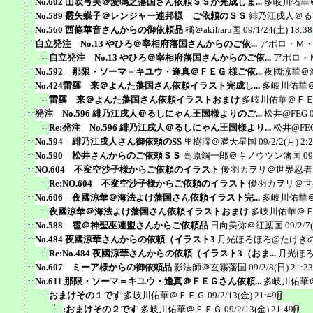
No.602 山吹弓美＠愛鳴之藩国さん依頼ＳＳが完成しま...
多岐川佑華
No.589 霰矢蝶子＠レンジャー連邦様 ご依頼のＳＳ
緋乃江戌人＠る
No.560 西條華音さんからの御依頼品
橘＠akiharu国
09/1/24(土) 18:38
自立発注 No.13 やひろ＠宰相府藩国さんからのご依...
アポロ・Ｍ
自立発注 No.13 やひろ＠宰相府藩国さんからのご依...
アポロ・
No.592 那限・ソーマ＝キユウ・逢真＠ＦＥＧ 様ご依...
夜國涼華＠
No.424雷羅 来＠よんた藩国さん依頼イラスト完成し...
多岐川佑華
雷羅 来＠よんた藩国さん依頼イラストおまけ
多岐川佑華＠Ｆ
発注 No.596 緋乃江戌人＠るしにゃん王国様よりのご...
松井@FEG
Re:発注 No.596 緋乃江戌人＠るしにゃん王国様より...
松井@FE
No.594 緋乃江戌人さん御依頼のSS
里樹澪＠満天星国
09/2/2(月) 2:
No.590 松井さんからのご依頼ＳＳ
高原鋼一郎＠キノウツン藩国
09
NO.604 不変空沙子様からご依頼のイラスト
優羽カヲリ＠世界忍者
Re:NO.604 不変空沙子様からご依頼のイラスト
優羽カヲリ＠世
No.606 夜國涼華＠海法よけ藩国さん依頼イラスト完...
多岐川佑華
夜國涼華＠海法よけ藩国さん依頼イラストおまけ
多岐川佑華＠
No.588 雹＠神聖巫連盟さんからご依頼品
日向美弥＠紅葉国
09/2/7
No.484 夜國涼華さんからの依頼（イラスト3
月光ほろほろ@たけき
Re:No.484 夜國涼華さんからの依頼（イラスト3（おま...
月光ほ
No.607 ミーア様からの御依頼品
影法師＠玄霧藩国
09/2/8(日) 21:23
No.611 那限・ソーマ＝キユウ・逢真＠ＦＥＧさん依頼...
多岐川佑華
おまけその１です
多岐川佑華＠ＦＥＧ
09/2/13(金) 21:49
:おまけその２です
多岐川佑華＠ＦＥＧ
09/2/13(金) 21:49