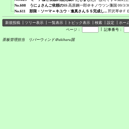
No.608 うにょさんご依頼のSS
高原鋼一郎＠キノウツン藩国
09/3/3
No.611 那限・ソーマ＝キユウ・逢真さんＳＳ完成し...
芹沢琴＠Ｆ
新規投稿
┃
ツリー表示
┃
一覧表示
┃
トピック表示
┃
検索
┃
設定
┃
ホー
┃
ページ：
記事番号：
茶板管理担当 リバーウィンド＠akiharu国