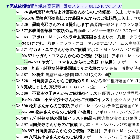
▼
完成依頼物置き場14
高原鋼一郎＠スタッフ
08/12/18(木) 14:07
No.576 黒崎克耶＠海法よけ藩国さんからのご依頼品(...
矢上ミサ＠鍋
No.576 黒崎克耶＠海法よけ藩国さんからのご依頼品(...
矢上ミサ
No.520 黒崎克耶さんのＳＳ提出します
高原鋼一郎＠キノウツン藩
No.577多岐川佑華様ご依頼の品
春雨＠レンジャー連邦
08/12/27(土) 
No.563 アポロ・Ｍ・シバムラ＠玄霧藩国さまよりの...
乃亜・クラ
おまけです。
乃亜・クラウ・オコーネル＠ナニワアームズ商藩
No.571 ヤガミ・ユマさんからのご依頼
アポロ・Ｍ・シバムラ＠玄霧
No.571 ヤガミ・ユマさんからのご依頼（2枚目）
アポロ・Ｍ・シ
No.571 ヤガミ・ユマさんからのご依頼（3枚目）
アポロ・Ｍ
No569 九音・詩歌＠詩歌藩国様よりご依頼のＳＳ
鈴藤 瑞樹＠詩
No.587 SS提出
黒霧＠涼州藩国
08/12/31(水) 23:56
No.528 日向美弥さんからご依頼のＳＳ
やひろ＠宰相府藩国
09/1/1
ＳＳ完成しました
芹沢琴＠ＦＥＧ
09/1/2(金) 13:57
No.586 不変空沙子さんからご依頼のイラスト
優羽カヲリ＠世界忍
Re:No.586 不変空沙子さんからご依頼のイラスト
優羽カヲリ＠
No.590 松井さんからのご依頼
アポロ・Ｍ・シバムラ＠玄霧藩国
09/
No.590 松井さんからのご依頼（2枚目）
アポロ・Ｍ・シバムラ＠
No/587 八守時緒＠鍋の国 様 イラスト納品
夜國涼華＠海法よけ藩国
No.597 日向美弥さんからのご依頼
アポロ・Ｍ・シバムラ＠玄霧藩国
No.597 日向美弥さんからのご依頼（2枚目）
アポロ・Ｍ・シバム
No.599 久珂あゆみさんからのご依頼
アポロ・Ｍ・シバムラ＠玄霧藩