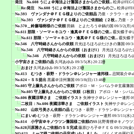
発注 No.608 うにょ＠海法よけ藩国さまからのご依頼...
松井@FEG
Re:発注 No.608 うにょ＠海法よけ藩国さまからのご...
松井@FE
No.593 ヴァンダナ＠ＦＥＧ様よりのご依頼品
乃亜・クラウ・オコ
No.593 ヴァンダナ＠ＦＥＧ様よりのご依頼絵（２枚...
乃亜・ク
No.570＿鈴藤瑞樹様のご依頼
田鍋 とよたろう＠鍋の国
09/3/2(月) 
No.611 那限・ソーマ＝キユウ・逢真＠ＦＥＧ様のご依...
霰矢蝶子＠
No.611 那限・ソーマ＝キユウ・逢真＠ＦＥＧ様のご依...
霰矢蝶
No.546 八守時緒さんからの依頼
月光ほろほろ@たけきの藩国
09/3
No.546 八守時緒さんからの依頼（おまけ1）
月光ほろほろ@た
No.546 八守時緒さんからの依頼（おまけ2）
月光ほろほろ
小宇宙さまご依頼の品
久珂あゆみ
09/3/5(木) 20:22
おまけ
久珂あゆみ
09/3/5(木) 20:23
No.413 むつき・萩野・ドラケン＠レンジャー連邦様...
忌闇装介＠ak
No.624－ＳＳ提出
黒霧＠涼州藩国
09/3/8(日) 13:46
No.605 守上藤丸さんからのご依頼
アポロ・Ｍ・シバムラ＠玄霧藩国
No.605 守上藤丸さんからのご依頼（2枚目）
アポロ・Ｍ・シバム
No.606 夜國涼華さま ご依頼イラスト
矢神サク＠レンジャー連邦
0
二枚目：No.606 夜國涼華さま ご依頼イラスト
矢神サク＠レン
No.602 山吹弓美さん依頼の品
むつき・萩野・ドラケン＠レンジャ
にまいめ
むつき・萩野・ドラケン＠レンジャー連邦
09/3/11(水) 
No.614 小宇宙＠キノウツン藩国様ご依頼のSS
比野青狸＠キノウツ
No.628川原雅さんご依頼のＳＳ完成
藤原ひろ子＠ＦＥＧ
09/3/20(金)
NO.623 ミーア様ご依頼の品完成いたしました。
ぱんくす＠羅幻王