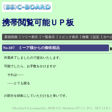
携帯閲覧可能ＵＰ板
新規投稿
┃
ツリー表示
┃
一覧表示
┃
トピック表示
┃
検索
┃
設定
┃
ホー
No.607 ミーア様からの御依頼品
作業終了しましたので提出いたします。
可能でしたら、お手数をかけますが
それは――
――とても困る
の部分を斜体にしていただけると幸いです。
<Mozilla/4.0 (compatible; MSIE 6.0; Windows NT 5.1; SV1; .NET CLR 1