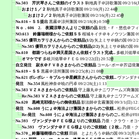
No.503 芹沢琴さんご依頼のイラスト
駒地真子＠詩歌藩国
09/2/16(
おまけ１／２
駒地真子＠詩歌藩国
09/2/16(月) 22:44
おまけ２／２
駒地真子＠詩歌藩国
09/2/16(月) 22:45
No.616－ＳＳ提出
黒霧＠涼州藩国
09/2/18(水) 0:59
Ｎｏ．606 2. 夜國涼華さんよりご依頼の品
刻生・Ｆ・悠也＠フィ
NO.613 鈴藤瑞樹様からご依頼ＳＳ
桜城キイチ＠キノウツン藩国
0
No.585 優羽カヲリさんからのご依頼品(1/2)
矢上ミサ＠鍋の国
09/2/2
No.585 優羽カヲリさんからのご依頼品(2/2)
矢上ミサ＠鍋の国
09
No.610 都築つらね＠満天星国さん依頼イラスト完成...
多岐川佑華
オマケです
多岐川佑華＠ＦＥＧ
09/2/22(日) 20:52
自立発注 寂水＠ＦＶＢさまからのご依頼品
コール･ポー＠芥辺境
No.619－ＳＳ
黒霧＠涼州藩国
09/2/25(水) 21:08
No.621 ポレポレ・キブルゥ＠星鋼京さんからのご依頼...
ヴァンダナ
発注 No.554
風杜神奈＠暁の円卓
09/2/28(土) 1:13
No.583 ＶＺＡさまからのご依頼品
守上藤丸＠ナニワアームズ商藩国
Re:No.583 ＶＺＡさまからのご依頼品
守上藤丸＠ナニワアームズ
No.620 黒崎克耶様からの御依頼品
影法師＠玄霧藩国
09/3/1(日) 12
発注 No.608 うにょ＠海法よけ藩国さまからのご依頼...
松井@FEG
Re:発注 No.608 うにょ＠海法よけ藩国さまからのご...
松井@FE
No.593 ヴァンダナ＠ＦＥＧ様よりのご依頼品
乃亜・クラウ・オコ
No.593 ヴァンダナ＠ＦＥＧ様よりのご依頼絵（２枚...
乃亜・ク
No.570＿鈴藤瑞樹様のご依頼
田鍋 とよたろう＠鍋の国
09/3/2(月) 