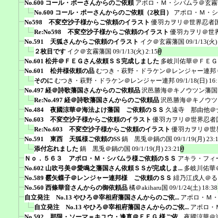
No.600 コール・ポーさんからのご依頼
アポロ・Ｍ・シバムラ＠玄霧
No.600 コール・ポーさんからのご依頼（2枚目）
アポロ・Ｍ・シ
No598 不変空沙子様からご依頼のイラスト
優羽カヲリ＠世界忍者
Re:No598 不変空沙子様からご依頼のイラスト
優羽カヲリ＠世
No.591 天狐さんからご依頼のイラスト
イク＠玄霧藩国
09/1/13(火)
２枚目です
イク＠玄霧藩国
09/1/13(火) 2:15
No.601 松井＠ＦＥＧさん依頼ＳＳ完成しました
多岐川佑華＠ＦＥＧ
No.601 松井様依頼の品
むつき・萩野・ドラケン＠レンジャー連邦
そのに
むつき・萩野・ドラケン＠レンジャー連邦
09/1/18(日) 16
No.497 経＠詩歌藩国さんからのご依頼品
沢邑勝海＠キノウツン藩国
Re:No.497 経＠詩歌藩国さんからのご依頼品
沢邑勝海＠キノウツ
No.484 夜國涼華＠海法よけ藩国 ご依頼のＳＳ
久遠寺 那由他＠
No.603 不変空沙子様からご依頼のイラスト
優羽カヲリ＠世界忍者
Re:No.603 不変空沙子様からご依頼のイラスト
優羽カヲリ＠世
No.591 東西 天狐様ご依頼のSS
鍋 黒兎＠鍋の国
09/1/19(月) 23:
添付忘れました
鍋 黒兎＠鍋の国
09/1/19(月) 23:21
Ｎｏ．５６３ アポロ・Ｍ・シバムラ様ご依頼のＳＳ
アキラ・フィ
No.602 山吹弓美＠愛鳴之藩国さん依頼ＳＳが完成しま...
多岐川佑華
No.589 霰矢蝶子＠レンジャー連邦様 ご依頼のＳＳ
緋乃江戌人＠る
No.560 西條華音さんからの御依頼品
橘＠akiharu国
09/1/24(土) 18:38
自立発注 No.13 やひろ＠宰相府藩国さんからのご依...
アポロ・Ｍ
自立発注 No.13 やひろ＠宰相府藩国さんからのご依...
アポロ・
No.592 那限・ソーマ＝キユウ・逢真＠ＦＥＧ 様ご依...
夜國涼華＠