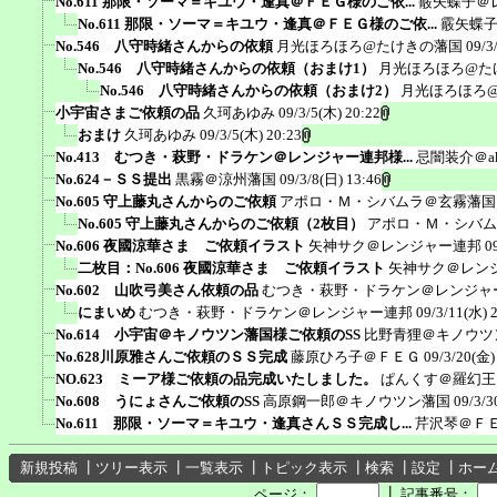
No.611 那限・ソーマ＝キユウ・逢真＠ＦＥＧ様のご依...
霰矢蝶子＠
No.611 那限・ソーマ＝キユウ・逢真＠ＦＥＧ様のご依...
霰矢蝶
No.546 八守時緒さんからの依頼
月光ほろほろ@たけきの藩国
09/3
No.546 八守時緒さんからの依頼（おまけ1）
月光ほろほろ@た
No.546 八守時緒さんからの依頼（おまけ2）
月光ほろほろ
小宇宙さまご依頼の品
久珂あゆみ
09/3/5(木) 20:22
おまけ
久珂あゆみ
09/3/5(木) 20:23
No.413 むつき・萩野・ドラケン＠レンジャー連邦様...
忌闇装介＠ak
No.624－ＳＳ提出
黒霧＠涼州藩国
09/3/8(日) 13:46
No.605 守上藤丸さんからのご依頼
アポロ・Ｍ・シバムラ＠玄霧藩国
No.605 守上藤丸さんからのご依頼（2枚目）
アポロ・Ｍ・シバム
No.606 夜國涼華さま ご依頼イラスト
矢神サク＠レンジャー連邦
0
二枚目：No.606 夜國涼華さま ご依頼イラスト
矢神サク＠レン
No.602 山吹弓美さん依頼の品
むつき・萩野・ドラケン＠レンジャ
にまいめ
むつき・萩野・ドラケン＠レンジャー連邦
09/3/11(水) 
No.614 小宇宙＠キノウツン藩国様ご依頼のSS
比野青狸＠キノウツ
No.628川原雅さんご依頼のＳＳ完成
藤原ひろ子＠ＦＥＧ
09/3/20(金)
NO.623 ミーア様ご依頼の品完成いたしました。
ぱんくす＠羅幻王
No.608 うにょさんご依頼のSS
高原鋼一郎＠キノウツン藩国
09/3/3
No.611 那限・ソーマ＝キユウ・逢真さんＳＳ完成し...
芹沢琴＠Ｆ
新規投稿
┃
ツリー表示
┃
一覧表示
┃
トピック表示
┃
検索
┃
設定
┃
ホー
┃
ページ：
記事番号：