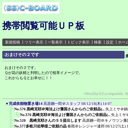
携帯閲覧可能ＵＰ板
新規投稿
┃
ツリー表示
┃
一覧表示
┃
トピック表示
┃
検索
┃
設定
┃
ホー
:おまけその２です
おまけその２です。
Ｑが花の妖精と判明したので桜草イメージで。
これからもＱとお幸せに！！
<Mozilla/4.0 (compatible; 
▼
完成依頼物置き場14
高原鋼一郎＠スタッフ
08/12/18(木) 14:07
No.576 黒崎克耶＠海法よけ藩国さんからのご依頼品(...
矢上ミサ＠鍋
No.576 黒崎克耶＠海法よけ藩国さんからのご依頼品(...
矢上ミサ
No.520 黒崎克耶さんのＳＳ提出します
高原鋼一郎＠キノウツン藩
No.577多岐川佑華様ご依頼の品
春雨＠レンジャー連邦
08/12/27(土) 