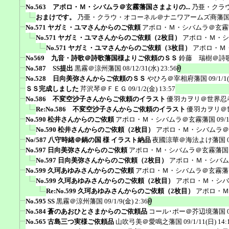
No.563 アポロ・Ｍ・シバムラ＠玄霧藩国さまよりの...
乃亜・クラ
おまけです。
乃亜・クラウ・オコーネル＠ナニワアームズ商藩
No.571 ヤガミ・ユマさんからのご依頼
アポロ・Ｍ・シバムラ＠玄霧
No.571 ヤガミ・ユマさんからのご依頼（2枚目）
アポロ・Ｍ・シ
No.571 ヤガミ・ユマさんからのご依頼（3枚目）
アポロ・Ｍ
No569 九音・詩歌＠詩歌藩国様よりご依頼のＳＳ
鈴藤 瑞樹＠詩
No.587 SS提出
黒霧＠涼州藩国
08/12/31(水) 23:56
No.528 日向美弥さんからご依頼のＳＳ
やひろ＠宰相府藩国
09/1/1
ＳＳ完成しました
芹沢琴＠ＦＥＧ
09/1/2(金) 13:57
No.586 不変空沙子さんからご依頼のイラスト
優羽カヲリ＠世界忍
Re:No.586 不変空沙子さんからご依頼のイラスト
優羽カヲリ＠
No.590 松井さんからのご依頼
アポロ・Ｍ・シバムラ＠玄霧藩国
09/
No.590 松井さんからのご依頼（2枚目）
アポロ・Ｍ・シバムラ＠
No/587 八守時緒＠鍋の国 様 イラスト納品
夜國涼華＠海法よけ藩国
No.597 日向美弥さんからのご依頼
アポロ・Ｍ・シバムラ＠玄霧藩国
No.597 日向美弥さんからのご依頼（2枚目）
アポロ・Ｍ・シバム
No.599 久珂あゆみさんからのご依頼
アポロ・Ｍ・シバムラ＠玄霧藩
No.599 久珂あゆみさんからのご依頼（2枚目）
アポロ・Ｍ・シバ
Re:No.599 久珂あゆみさんからのご依頼（2枚目）
アポロ・Ｍ
No.595 SS
黒霧＠涼州藩国
09/1/9(金) 2:36
No.584 蒼のあおひとさまからのご依頼品
コール･ポー＠芥辺境藩国
No.565 古島三つ実様ご依頼品
山吹弓美＠愛鳴之藩国
09/1/11(日) 14: