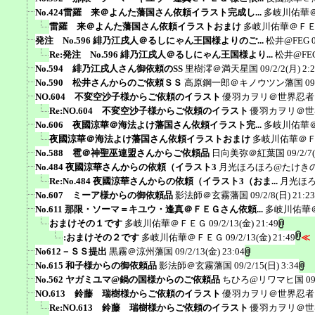
No.424雷羅 来＠よんた藩国さん依頼イラスト完成し...
多岐川佑華
雷羅 来＠よんた藩国さん依頼イラストおまけ
多岐川佑華＠Ｆ
発注 No.596 緋乃江戌人＠るしにゃん王国様よりのご...
松井@FEG
Re:発注 No.596 緋乃江戌人＠るしにゃん王国様より...
松井@FE
No.594 緋乃江戌人さん御依頼のSS
里樹澪＠満天星国
09/2/2(月) 2:
No.590 松井さんからのご依頼ＳＳ
高原鋼一郎＠キノウツン藩国
09
NO.604 不変空沙子様からご依頼のイラスト
優羽カヲリ＠世界忍者
Re:NO.604 不変空沙子様からご依頼のイラスト
優羽カヲリ＠世
No.606 夜國涼華＠海法よけ藩国さん依頼イラスト完...
多岐川佑華
夜國涼華＠海法よけ藩国さん依頼イラストおまけ
多岐川佑華＠
No.588 雹＠神聖巫連盟さんからご依頼品
日向美弥＠紅葉国
09/2/7
No.484 夜國涼華さんからの依頼（イラスト3
月光ほろほろ@たけき
Re:No.484 夜國涼華さんからの依頼（イラスト3（おま...
月光ほ
No.607 ミーア様からの御依頼品
影法師＠玄霧藩国
09/2/8(日) 21:23
No.611 那限・ソーマ＝キユウ・逢真＠ＦＥＧさん依頼...
多岐川佑華
おまけその１です
多岐川佑華＠ＦＥＧ
09/2/13(金) 21:49
:おまけその２です
多岐川佑華＠ＦＥＧ
09/2/13(金) 21:49
≪
No612－ＳＳ提出
黒霧＠涼州藩国
09/2/13(金) 23:04
No.615 和子様からの御依頼品
影法師＠玄霧藩国
09/2/15(日) 3:34
No.562 ヤガミユマ@鍋の国様からのご依頼品
ちひろ@リワマヒ国
09
NO.613 鈴藤 瑞樹様からご依頼のイラスト
優羽カヲリ＠世界忍者
Re:NO.613 鈴藤 瑞樹様からご依頼のイラスト
優羽カヲリ＠世