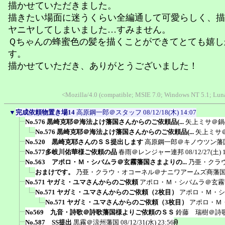
描かせていただきました。
描きたい場面に迷うくらい全編通して可愛らしく、描
ヤニヤしてしまいました…すみません。
Ｑちゃんの蜂蜜色の髪を描くことができてとても嬉し
す。
描かせていただき、ありがとうございました！
<Mozilla/4.0 (compatible; MSIE 7.0; Windows NT 5.1; Luna
▼
完成依頼物置き場14
高原鋼一郎＠スタッフ
08/12/18(木) 14:07
No.576 黒崎克耶＠海法よけ藩国さんからのご依頼品(...
矢上ミサ＠鍋
No.576 黒崎克耶＠海法よけ藩国さんからのご依頼品(...
矢上ミサ
No.520 黒崎克耶さんのＳＳ提出します
高原鋼一郎＠キノウツン藩
No.577多岐川佑華様ご依頼の品
春雨＠レンジャー連邦
08/12/27(土) 
No.563 アポロ・Ｍ・シバムラ＠玄霧藩国さまよりの...
乃亜・クラ
おまけです。
乃亜・クラウ・オコーネル＠ナニワアームズ商藩
No.571 ヤガミ・ユマさんからのご依頼
アポロ・Ｍ・シバムラ＠玄霧
No.571 ヤガミ・ユマさんからのご依頼（2枚目）
アポロ・Ｍ・シ
No.571 ヤガミ・ユマさんからのご依頼（3枚目）
アポロ・Ｍ
No569 九音・詩歌＠詩歌藩国様よりご依頼のＳＳ
鈴藤 瑞樹＠詩
No.587 SS提出
黒霧＠涼州藩国
08/12/31(水) 23:56