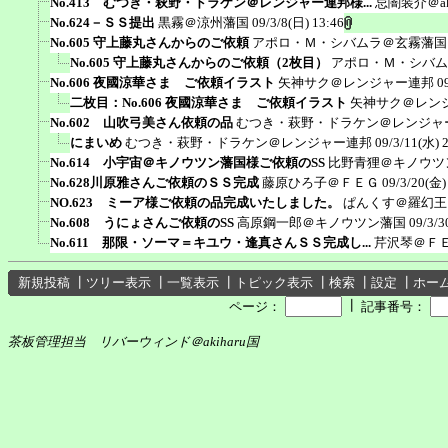
No.413 むつき・萩野・ドラケン＠レンジャー連邦様...
忌闇装介＠ak
No.624－ＳＳ提出
黒霧＠涼州藩国
09/3/8(日) 13:46
No.605 守上藤丸さんからのご依頼
アポロ・Ｍ・シバムラ＠玄霧藩国
No.605 守上藤丸さんからのご依頼（2枚目）
アポロ・Ｍ・シバム
No.606 夜國涼華さま ご依頼イラスト
矢神サク＠レンジャー連邦
0
二枚目：No.606 夜國涼華さま ご依頼イラスト
矢神サク＠レン
No.602 山吹弓美さん依頼の品
むつき・萩野・ドラケン＠レンジャ
にまいめ
むつき・萩野・ドラケン＠レンジャー連邦
09/3/11(水) 
No.614 小宇宙＠キノウツン藩国様ご依頼のSS
比野青狸＠キノウツ
No.628川原雅さんご依頼のＳＳ完成
藤原ひろ子＠ＦＥＧ
09/3/20(金)
NO.623 ミーア様ご依頼の品完成いたしました。
ぱんくす＠羅幻王
No.608 うにょさんご依頼のSS
高原鋼一郎＠キノウツン藩国
09/3/3
No.611 那限・ソーマ＝キユウ・逢真さんＳＳ完成し...
芹沢琴＠Ｆ
新規投稿
┃
ツリー表示
┃
一覧表示
┃
トピック表示
┃
検索
┃
設定
┃
ホー
┃
ページ：
記事番号：
茶板管理担当 リバーウィンド＠akiharu国