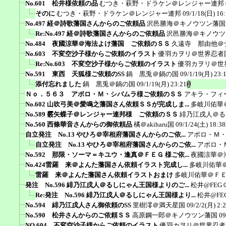
No.601 松井様依頼の品
むつき・萩野・ドラケン＠レンジャー連邦
そのに
むつき・萩野・ドラケン＠レンジャー連邦
09/1/18(日) 16
No.497 経＠詩歌藩国さんからのご依頼品
沢邑勝海＠キノウツン藩国
Re:No.497 経＠詩歌藩国さんからのご依頼品
沢邑勝海＠キノウツ
No.484 夜國涼華＠海法よけ藩国 ご依頼のＳＳ
久遠寺 那由他＠
No.603 不変空沙子様からご依頼のイラスト
優羽カヲリ＠世界忍者
Re:No.603 不変空沙子様からご依頼のイラスト
優羽カヲリ＠世
No.591 東西 天狐様ご依頼のSS
鍋 黒兎＠鍋の国
09/1/19(月) 23:
添付忘れました
鍋 黒兎＠鍋の国
09/1/19(月) 23:21
Ｎｏ．５６３ アポロ・Ｍ・シバムラ様ご依頼のＳＳ
アキラ・フィ
No.602 山吹弓美＠愛鳴之藩国さん依頼ＳＳが完成しま...
多岐川佑華
No.589 霰矢蝶子＠レンジャー連邦様 ご依頼のＳＳ
緋乃江戌人＠る
No.560 西條華音さんからの御依頼品
橘＠akiharu国
09/1/24(土) 18:38
自立発注 No.13 やひろ＠宰相府藩国さんからのご依...
アポロ・Ｍ
自立発注 No.13 やひろ＠宰相府藩国さんからのご依...
アポロ・
No.592 那限・ソーマ＝キユウ・逢真＠ＦＥＧ 様ご依...
夜國涼華＠
No.424雷羅 来＠よんた藩国さん依頼イラスト完成し...
多岐川佑華
雷羅 来＠よんた藩国さん依頼イラストおまけ
多岐川佑華＠Ｆ
発注 No.596 緋乃江戌人＠るしにゃん王国様よりのご...
松井@FEG
Re:発注 No.596 緋乃江戌人＠るしにゃん王国様より...
松井@FE
No.594 緋乃江戌人さん御依頼のSS
里樹澪＠満天星国
09/2/2(月) 2:
No.590 松井さんからのご依頼ＳＳ
高原鋼一郎＠キノウツン藩国
09
NO.604 不変空沙子様からご依頼のイラスト
優羽カヲリ＠世界忍者