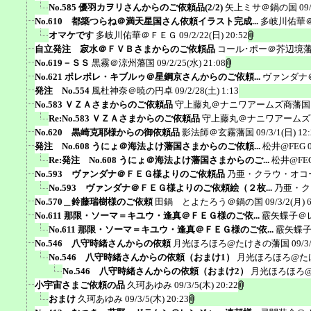
No.585 優羽カヲリさんからのご依頼品(2/2)
矢上ミサ＠鍋の国
09
No.610 都築つらね＠満天星国さん依頼イラスト完成...
多岐川佑華
オマケです
多岐川佑華＠ＦＥＧ
09/2/22(日) 20:52
自立発注 寂水＠ＦＶＢさまからのご依頼品
コール･ポー＠芥辺境
No.619－ＳＳ
黒霧＠涼州藩国
09/2/25(水) 21:08
No.621 ポレポレ・キブルゥ＠星鋼京さんからのご依頼...
ヴァンダナ
発注 No.554
風杜神奈＠暁の円卓
09/2/28(土) 1:13
No.583 ＶＺＡさまからのご依頼品
守上藤丸＠ナニワアームズ商藩国
Re:No.583 ＶＺＡさまからのご依頼品
守上藤丸＠ナニワアームズ
No.620 黒崎克耶様からの御依頼品
影法師＠玄霧藩国
09/3/1(日) 12
発注 No.608 うにょ＠海法よけ藩国さまからのご依頼...
松井@FEG
Re:発注 No.608 うにょ＠海法よけ藩国さまからのご...
松井@FE
No.593 ヴァンダナ＠ＦＥＧ様よりのご依頼品
乃亜・クラウ・オコ
No.593 ヴァンダナ＠ＦＥＧ様よりのご依頼絵（２枚...
乃亜・ク
No.570＿鈴藤瑞樹様のご依頼
田鍋 とよたろう＠鍋の国
09/3/2(月) 
No.611 那限・ソーマ＝キユウ・逢真＠ＦＥＧ様のご依...
霰矢蝶子＠
No.611 那限・ソーマ＝キユウ・逢真＠ＦＥＧ様のご依...
霰矢蝶
No.546 八守時緒さんからの依頼
月光ほろほろ@たけきの藩国
09/3
No.546 八守時緒さんからの依頼（おまけ1）
月光ほろほろ@た
No.546 八守時緒さんからの依頼（おまけ2）
月光ほろほろ
小宇宙さまご依頼の品
久珂あゆみ
09/3/5(木) 20:22
おまけ
久珂あゆみ
09/3/5(木) 20:23