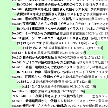
Re:NO.604 不変空沙子様からご依頼のイラスト
優羽カヲリ＠世
No.606 夜國涼華＠海法よけ藩国さん依頼イラスト完...
多岐川佑華
夜國涼華＠海法よけ藩国さん依頼イラストおまけ
多岐川佑華＠
No.588 雹＠神聖巫連盟さんからご依頼品
日向美弥＠紅葉国
09/2/7
No.484 夜國涼華さんからの依頼（イラスト3
月光ほろほろ@たけき
Re:No.484 夜國涼華さんからの依頼（イラスト3（おま...
月光ほ
No.607 ミーア様からの御依頼品
影法師＠玄霧藩国
09/2/8(日) 21:23
No.611 那限・ソーマ＝キユウ・逢真＠ＦＥＧさん依頼...
多岐川佑華
おまけその１です
多岐川佑華＠ＦＥＧ
09/2/13(金) 21:49
:おまけその２です
多岐川佑華＠ＦＥＧ
09/2/13(金) 21:49
No612－ＳＳ提出
黒霧＠涼州藩国
09/2/13(金) 23:04
No.615 和子様からの御依頼品
影法師＠玄霧藩国
09/2/15(日) 3:34
No.562 ヤガミユマ@鍋の国様からのご依頼品
ちひろ@リワマヒ国
09
NO.613 鈴藤 瑞樹様からご依頼のイラスト
優羽カヲリ＠世界忍者
Re:NO.613 鈴藤 瑞樹様からご依頼のイラスト
優羽カヲリ＠世
No.503 芹沢琴さんご依頼のイラスト
駒地真子＠詩歌藩国
09/2/16(
おまけ１／２
駒地真子＠詩歌藩国
09/2/16(月) 22:44
おまけ２／２
駒地真子＠詩歌藩国
09/2/16(月) 22:45
No.616－ＳＳ提出
黒霧＠涼州藩国
09/2/18(水) 0:59
Ｎｏ．606 2. 夜國涼華さんよりご依頼の品
刻生・Ｆ・悠也＠フィ
NO.613 鈴藤瑞樹様からご依頼ＳＳ
桜城キイチ＠キノウツン藩国
0
No.585 優羽カヲリさんからのご依頼品(1/2)
矢上ミサ＠鍋の国
09/2/2