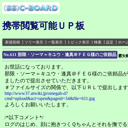
携帯閲覧可能ＵＰ板
新規投稿
┃
ツリー表示
┃
一覧表示
┃
トピック表示
┃
検索
┃
設定
┃
ホー
No.611 那限・ソーマ＝キユウ・逢真＠ＦＥＧ様のご依頼品
霰矢
お世話になっております。
那限・ソーマ＝キユウ・逢真＠ＦＥＧ様のご依頼品が
ましたので提出させていただきます。
＃ファイルサイズの関係で、以下ＵＲＬで提出します
http://www37.atwiki.jp/omegab-d?
cmd=upload&act=open&pageid=34&file=611.jpg
よろしくお願いいたします。
/*以下コメント*/
ログのはじめ、顔に抱きつくＱちゃんとそれを撫でる