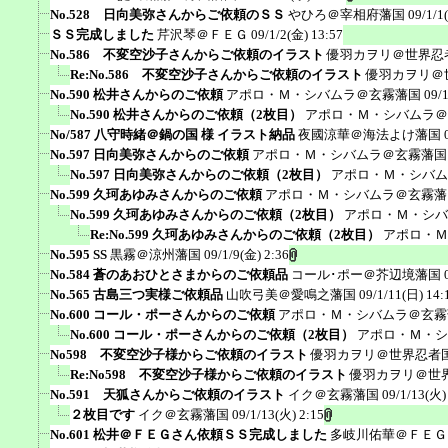
No.528 日向美弥さんからご依頼のＳＳ
やひろ＠宰相府藩国
09/1/1
ＳＳ完成しました
芹沢琴＠ＦＥＧ
09/1/2(金) 13:57
No.586 不変空沙子さんからご依頼のイラスト
優羽カヲリ＠世界忍
Re:No.586 不変空沙子さんからご依頼のイラスト
優羽カヲリ＠
No.590 松井さんからのご依頼
アポロ・Ｍ・シバムラ＠玄霧藩国
09/
No.590 松井さんからのご依頼（2枚目）
アポロ・Ｍ・シバムラ＠
No/587 八守時緒＠鍋の国 様 イラスト納品
夜國涼華＠海法よけ藩国
No.597 日向美弥さんからのご依頼
アポロ・Ｍ・シバムラ＠玄霧藩国
No.597 日向美弥さんからのご依頼（2枚目）
アポロ・Ｍ・シバム
No.599 久珂あゆみさんからのご依頼
アポロ・Ｍ・シバムラ＠玄霧藩
No.599 久珂あゆみさんからのご依頼（2枚目）
アポロ・Ｍ・シバ
Re:No.599 久珂あゆみさんからのご依頼（2枚目）
アポロ・Ｍ
No.595 SS
黒霧＠涼州藩国
09/1/9(金) 2:36
No.584 蒼のあおひとさまからのご依頼品
コール･ポー＠芥辺境藩国
No.565 古島三つ実様ご依頼品
山吹弓美＠愛鳴之藩国
09/1/11(日) 14:
No.600 コール・ポーさんからのご依頼
アポロ・Ｍ・シバムラ＠玄霧
No.600 コール・ポーさんからのご依頼（2枚目）
アポロ・Ｍ・シ
No598 不変空沙子様からご依頼のイラスト
優羽カヲリ＠世界忍者
Re:No598 不変空沙子様からご依頼のイラスト
優羽カヲリ＠世
No.591 天狐さんからご依頼のイラスト
イク＠玄霧藩国
09/1/13(火)
２枚目です
イク＠玄霧藩国
09/1/13(火) 2:15
No.601 松井＠ＦＥＧさん依頼ＳＳ完成しました
多岐川佑華＠ＦＥＧ