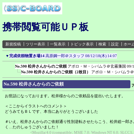
携帯閲覧可能ＵＰ板
新規投稿
┃
ツリー表示
┃
一覧表示
┃
トピック表示
┃
検索
┃
設定
┃
ホー
▼
完成依頼物置き場14
高原鋼一郎＠スタッフ
08/12/18(木) 14:07
No.590 松井さんからのご依頼
アポロ・Ｍ・シバムラ＠玄霧藩国
09/
No.590 松井さんからのご依頼（2枚目）
アポロ・Ｍ・シバムラ＠
No.590 松井さんからのご依頼
お世話になっております。松井様からのご依頼品を提出いたします。
＜ここからイラストへのコメント＞
どうみてもＢＬです、本当にありがとうございました
＃いえ、松井さんからのご依頼通り性別逆転させたらこう、松井総一郎さ
く…たのしゅうございました！
<Mozilla/4.0 (compatible; MSIE 7.0; Windows NT 6.0; SLCC1;