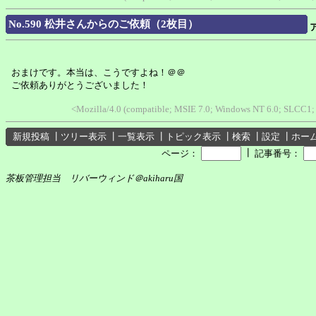
No.590 松井さんからのご依頼（2枚目）
おまけです。本当は、こうですよね！＠＠
ご依頼ありがとうございました！
<Mozilla/4.0 (compatible; MSIE 7.0; Windows NT 6.0; SLCC1;
新規投稿
┃
ツリー表示
┃
一覧表示
┃
トピック表示
┃
検索
┃
設定
┃
ホー
┃
ページ：
記事番号：
茶板管理担当 リバーウィンド＠akiharu国