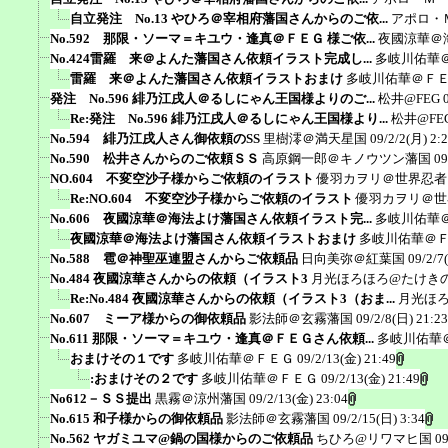
自立発注 No.13 やひろ＠宰相府藩国さんからのご依...
アポロ・
No.592 那限・ソーマ＝キユウ・逢真＠ＦＥＧ 様ご依...
夜國涼華＠
No.424雷羅 来＠よんた藩国さん依頼イラスト完成し...
多岐川佑華
雷羅 来＠よんた藩国さん依頼イラストおまけ
多岐川佑華＠Ｆ
発注 No.596 緋乃江戌人＠るしにゃん王国様よりのご...
松井@FEG
Re:発注 No.596 緋乃江戌人＠るしにゃん王国様より...
松井@FE
No.594 緋乃江戌人さん御依頼のSS
里樹澪＠満天星国
09/2/2(月) 2:
No.590 松井さんからのご依頼ＳＳ
高原鋼一郎＠キノウツン藩国
09
NO.604 不変空沙子様からご依頼のイラスト
優羽カヲリ＠世界忍者
Re:NO.604 不変空沙子様からご依頼のイラスト
優羽カヲリ＠世
No.606 夜國涼華＠海法よけ藩国さん依頼イラスト完...
多岐川佑華
夜國涼華＠海法よけ藩国さん依頼イラストおまけ
多岐川佑華＠
No.588 雹＠神聖巫連盟さんからご依頼品
日向美弥＠紅葉国
09/2/7
No.484 夜國涼華さんからの依頼（イラスト3
月光ほろほろ@たけき
Re:No.484 夜國涼華さんからの依頼（イラスト3（おま...
月光ほ
No.607 ミーア様からの御依頼品
影法師＠玄霧藩国
09/2/8(日) 21:23
No.611 那限・ソーマ＝キユウ・逢真＠ＦＥＧさん依頼...
多岐川佑華
おまけその１です
多岐川佑華＠ＦＥＧ
09/2/13(金) 21:49
:おまけその２です
多岐川佑華＠ＦＥＧ
09/2/13(金) 21:49
No612－ＳＳ提出
黒霧＠涼州藩国
09/2/13(金) 23:04
No.615 和子様からの御依頼品
影法師＠玄霧藩国
09/2/15(日) 3:34
No.562 ヤガミユマ@鍋の国様からのご依頼品
ちひろ@リワマヒ国
09