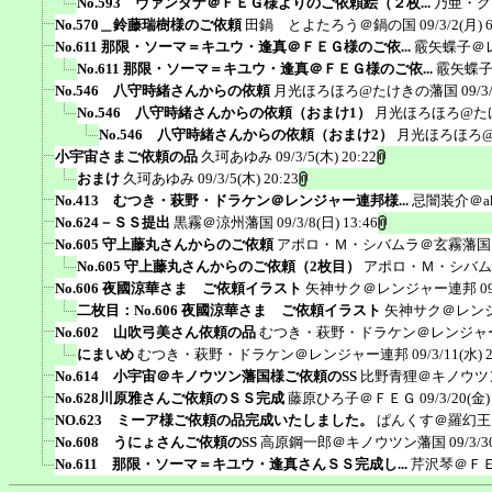
No.593 ヴァンダナ＠ＦＥＧ様よりのご依頼絵（２枚...
乃亜・ク
No.570＿鈴藤瑞樹様のご依頼
田鍋 とよたろう＠鍋の国
09/3/2(月) 
No.611 那限・ソーマ＝キユウ・逢真＠ＦＥＧ様のご依...
霰矢蝶子＠
No.611 那限・ソーマ＝キユウ・逢真＠ＦＥＧ様のご依...
霰矢蝶
No.546 八守時緒さんからの依頼
月光ほろほろ@たけきの藩国
09/3
No.546 八守時緒さんからの依頼（おまけ1）
月光ほろほろ@た
No.546 八守時緒さんからの依頼（おまけ2）
月光ほろほろ
小宇宙さまご依頼の品
久珂あゆみ
09/3/5(木) 20:22
おまけ
久珂あゆみ
09/3/5(木) 20:23
No.413 むつき・萩野・ドラケン＠レンジャー連邦様...
忌闇装介＠ak
No.624－ＳＳ提出
黒霧＠涼州藩国
09/3/8(日) 13:46
No.605 守上藤丸さんからのご依頼
アポロ・Ｍ・シバムラ＠玄霧藩国
No.605 守上藤丸さんからのご依頼（2枚目）
アポロ・Ｍ・シバム
No.606 夜國涼華さま ご依頼イラスト
矢神サク＠レンジャー連邦
0
二枚目：No.606 夜國涼華さま ご依頼イラスト
矢神サク＠レン
No.602 山吹弓美さん依頼の品
むつき・萩野・ドラケン＠レンジャ
にまいめ
むつき・萩野・ドラケン＠レンジャー連邦
09/3/11(水) 
No.614 小宇宙＠キノウツン藩国様ご依頼のSS
比野青狸＠キノウツ
No.628川原雅さんご依頼のＳＳ完成
藤原ひろ子＠ＦＥＧ
09/3/20(金)
NO.623 ミーア様ご依頼の品完成いたしました。
ぱんくす＠羅幻王
No.608 うにょさんご依頼のSS
高原鋼一郎＠キノウツン藩国
09/3/3
No.611 那限・ソーマ＝キユウ・逢真さんＳＳ完成し...
芹沢琴＠Ｆ