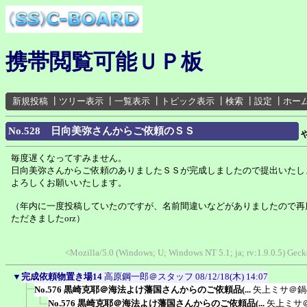
携帯閲覧可能ＵＰ板
新規投稿
┃
ツリー表示
┃
一覧表示
┃
トピック表示
┃
検索
┃
設定
┃
ホー
No.528 日向美弥さんからご依頼のＳＳ
毎度遅くなってすみません。
日向美弥さんからご依頼のありましたＳＳが完成しましたので提出いたし
よろしくお願いいたします。
（年内に一度投稿していたのですが、名前間違いなどがありましたので再
ただきましたorz）
<Mozilla/5.0 (Windows; U; Windows NT 5.1; ja; rv:1.9.0.5) Gec
▼
完成依頼物置き場14
高原鋼一郎＠スタッフ
08/12/18(木) 14:07
No.576 黒崎克耶＠海法よけ藩国さんからのご依頼品(...
矢上ミサ＠鍋
No.576 黒崎克耶＠海法よけ藩国さんからのご依頼品(...
矢上ミサ