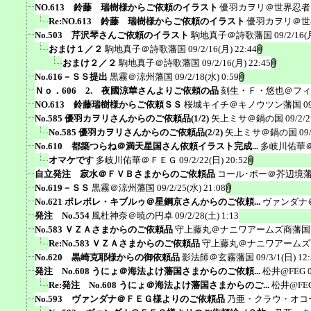
NO.613 鈴藤 瑞樹様からご依頼のイラスト
優羽カヲリ＠世界忍者
Re:NO.613 鈴藤 瑞樹様からご依頼のイラスト
優羽カヲリ＠世
No.503 芹沢琴さんご依頼のイラスト
駒地真子＠詩歌藩国
09/2/16(
おまけ１／２
駒地真子＠詩歌藩国
09/2/16(月) 22:44
おまけ２／２
駒地真子＠詩歌藩国
09/2/16(月) 22:45
No.616－ＳＳ提出
黒霧＠涼州藩国
09/2/18(水) 0:59
Ｎｏ．606 2. 夜國涼華さんよりご依頼の品
刻生・Ｆ・悠也＠フィ
NO.613 鈴藤瑞樹様からご依頼ＳＳ
桜城キイチ＠キノウツン藩国
0
No.585 優羽カヲリさんからのご依頼品(1/2)
矢上ミサ＠鍋の国
09/2/2
No.585 優羽カヲリさんからのご依頼品(2/2)
矢上ミサ＠鍋の国
09
No.610 都築つらね＠満天星国さん依頼イラスト完成...
多岐川佑華
オマケです
多岐川佑華＠ＦＥＧ
09/2/22(日) 20:52
自立発注 寂水＠ＦＶＢさまからのご依頼品
コール･ポー＠芥辺境
No.619－ＳＳ
黒霧＠涼州藩国
09/2/25(水) 21:08
No.621 ポレポレ・キブルゥ＠星鋼京さんからのご依頼...
ヴァンダナ
発注 No.554
風杜神奈＠暁の円卓
09/2/28(土) 1:13
No.583 ＶＺＡさまからのご依頼品
守上藤丸＠ナニワアームズ商藩国
Re:No.583 ＶＺＡさまからのご依頼品
守上藤丸＠ナニワアームズ
No.620 黒崎克耶様からの御依頼品
影法師＠玄霧藩国
09/3/1(日) 12
発注 No.608 うにょ＠海法よけ藩国さまからのご依頼...
松井@FEG
Re:発注 No.608 うにょ＠海法よけ藩国さまからのご...
松井@FE
No.593 ヴァンダナ＠ＦＥＧ様よりのご依頼品
乃亜・クラウ・オコ