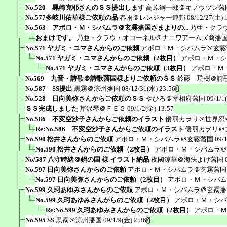
No.520 黒崎克耶さんのＳＳ提出します
高原鋼一郎＠キノウツン藩
No.577多岐川佑華様ご依頼の品
春雨＠レンジャー連邦
08/12/27(土) 
No.563 アポロ・Ｍ・シバムラ＠玄霧藩国さまよりの...
乃亜・クラ
おまけです。
乃亜・クラウ・オコーネル＠ナニワアームズ商藩
No.571 ヤガミ・ユマさんからのご依頼
アポロ・Ｍ・シバムラ＠玄霧
No.571 ヤガミ・ユマさんからのご依頼（2枚目）
アポロ・Ｍ・シ
No.571 ヤガミ・ユマさんからのご依頼（3枚目）
アポロ・Ｍ
No569 九音・詩歌＠詩歌藩国様よりご依頼のＳＳ
鈴藤 瑞樹＠詩
No.587 SS提出
黒霧＠涼州藩国
08/12/31(水) 23:56
No.528 日向美弥さんからご依頼のＳＳ
やひろ＠宰相府藩国
09/1/1
ＳＳ完成しました
芹沢琴＠ＦＥＧ
09/1/2(金) 13:57
No.586 不変空沙子さんからご依頼のイラスト
優羽カヲリ＠世界忍
Re:No.586 不変空沙子さんからご依頼のイラスト
優羽カヲリ＠
No.590 松井さんからのご依頼
アポロ・Ｍ・シバムラ＠玄霧藩国
09/
No.590 松井さんからのご依頼（2枚目）
アポロ・Ｍ・シバムラ＠
No/587 八守時緒＠鍋の国 様 イラスト納品
夜國涼華＠海法よけ藩国
No.597 日向美弥さんからのご依頼
アポロ・Ｍ・シバムラ＠玄霧藩国
No.597 日向美弥さんからのご依頼（2枚目）
アポロ・Ｍ・シバム
No.599 久珂あゆみさんからのご依頼
アポロ・Ｍ・シバムラ＠玄霧藩
No.599 久珂あゆみさんからのご依頼（2枚目）
アポロ・Ｍ・シバ
Re:No.599 久珂あゆみさんからのご依頼（2枚目）
アポロ・Ｍ
No.595 SS
黒霧＠涼州藩国
09/1/9(金) 2:36