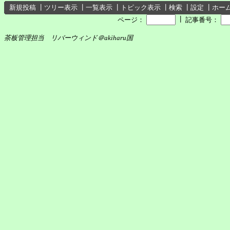
新規投稿
┃
ツリー表示
┃
一覧表示
┃
トピック表示
┃
検索
┃
設定
┃
ホー
┃
ページ：
記事番号：
茶板管理担当 リバーウィンド＠akiharu国