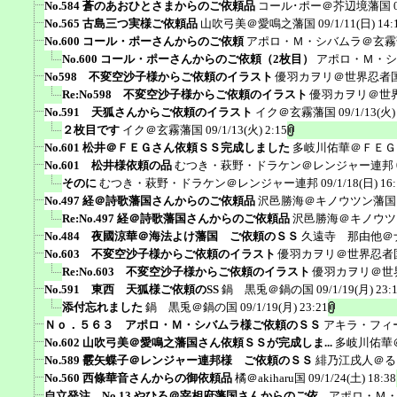
No.584 蒼のあおひとさまからのご依頼品
コール･ポー＠芥辺境藩国
No.565 古島三つ実様ご依頼品
山吹弓美＠愛鳴之藩国
09/1/11(日) 14:
No.600 コール・ポーさんからのご依頼
アポロ・Ｍ・シバムラ＠玄霧
No.600 コール・ポーさんからのご依頼（2枚目）
アポロ・Ｍ・シ
No598 不変空沙子様からご依頼のイラスト
優羽カヲリ＠世界忍者
Re:No598 不変空沙子様からご依頼のイラスト
優羽カヲリ＠世
No.591 天狐さんからご依頼のイラスト
イク＠玄霧藩国
09/1/13(火)
２枚目です
イク＠玄霧藩国
09/1/13(火) 2:15
No.601 松井＠ＦＥＧさん依頼ＳＳ完成しました
多岐川佑華＠ＦＥＧ
No.601 松井様依頼の品
むつき・萩野・ドラケン＠レンジャー連邦
そのに
むつき・萩野・ドラケン＠レンジャー連邦
09/1/18(日) 16
No.497 経＠詩歌藩国さんからのご依頼品
沢邑勝海＠キノウツン藩国
Re:No.497 経＠詩歌藩国さんからのご依頼品
沢邑勝海＠キノウツ
No.484 夜國涼華＠海法よけ藩国 ご依頼のＳＳ
久遠寺 那由他＠
No.603 不変空沙子様からご依頼のイラスト
優羽カヲリ＠世界忍者
Re:No.603 不変空沙子様からご依頼のイラスト
優羽カヲリ＠世
No.591 東西 天狐様ご依頼のSS
鍋 黒兎＠鍋の国
09/1/19(月) 23:
添付忘れました
鍋 黒兎＠鍋の国
09/1/19(月) 23:21
Ｎｏ．５６３ アポロ・Ｍ・シバムラ様ご依頼のＳＳ
アキラ・フィ
No.602 山吹弓美＠愛鳴之藩国さん依頼ＳＳが完成しま...
多岐川佑華
No.589 霰矢蝶子＠レンジャー連邦様 ご依頼のＳＳ
緋乃江戌人＠る
No.560 西條華音さんからの御依頼品
橘＠akiharu国
09/1/24(土) 18:38
自立発注 No.13 やひろ＠宰相府藩国さんからのご依...
アポロ・Ｍ