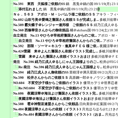
No.591 東西 天狐様ご依頼のSS
鍋 黒兎＠鍋の国
09/1/19(月) 23:
添付忘れました
鍋 黒兎＠鍋の国
09/1/19(月) 23:21
Ｎｏ．５６３ アポロ・Ｍ・シバムラ様ご依頼のＳＳ
アキラ・フィ
No.602 山吹弓美＠愛鳴之藩国さん依頼ＳＳが完成しま...
多岐川佑華
No.589 霰矢蝶子＠レンジャー連邦様 ご依頼のＳＳ
緋乃江戌人＠る
No.560 西條華音さんからの御依頼品
橘＠akiharu国
09/1/24(土) 18:38
自立発注 No.13 やひろ＠宰相府藩国さんからのご依...
アポロ・Ｍ
自立発注 No.13 やひろ＠宰相府藩国さんからのご依...
アポロ・
No.592 那限・ソーマ＝キユウ・逢真＠ＦＥＧ 様ご依...
夜國涼華＠
No.424雷羅 来＠よんた藩国さん依頼イラスト完成し...
多岐川佑華
雷羅 来＠よんた藩国さん依頼イラストおまけ
多岐川佑華＠Ｆ
発注 No.596 緋乃江戌人＠るしにゃん王国様よりのご...
松井@FEG
Re:発注 No.596 緋乃江戌人＠るしにゃん王国様より...
松井@FE
No.594 緋乃江戌人さん御依頼のSS
里樹澪＠満天星国
09/2/2(月) 2:
No.590 松井さんからのご依頼ＳＳ
高原鋼一郎＠キノウツン藩国
09
NO.604 不変空沙子様からご依頼のイラスト
優羽カヲリ＠世界忍者
Re:NO.604 不変空沙子様からご依頼のイラスト
優羽カヲリ＠世
No.606 夜國涼華＠海法よけ藩国さん依頼イラスト完...
多岐川佑華
夜國涼華＠海法よけ藩国さん依頼イラストおまけ
多岐川佑華＠
No.588 雹＠神聖巫連盟さんからご依頼品
日向美弥＠紅葉国
09/2/7
No.484 夜國涼華さんからの依頼（イラスト3
月光ほろほろ@たけき
Re:No.484 夜國涼華さんからの依頼（イラスト3（おま...
月光ほ