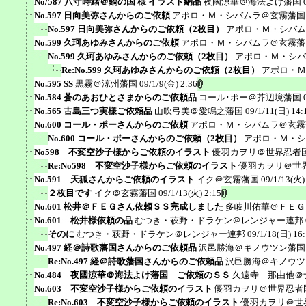
No/587 八守時緒＠鍋の国 様 イラスト納品
夜國涼華＠海法よけ藩国
No.597 日向美弥さんからのご依頼
アポロ・Ｍ・シバムラ＠玄霧藩国
No.597 日向美弥さんからのご依頼（2枚目）
アポロ・Ｍ・シバム
No.599 久珂あゆみさんからのご依頼
アポロ・Ｍ・シバムラ＠玄霧藩
No.599 久珂あゆみさんからのご依頼（2枚目）
アポロ・Ｍ・シバ
Re:No.599 久珂あゆみさんからのご依頼（2枚目）
アポロ・Ｍ
No.595 SS
黒霧＠涼州藩国
09/1/9(金) 2:36
No.584 蒼のあおひとさまからのご依頼品
コール･ポー＠芥辺境藩国
No.565 古島三つ実様ご依頼品
山吹弓美＠愛鳴之藩国
09/1/11(日) 14:
No.600 コール・ポーさんからのご依頼
アポロ・Ｍ・シバムラ＠玄霧
No.600 コール・ポーさんからのご依頼（2枚目）
アポロ・Ｍ・シ
No598 不変空沙子様からご依頼のイラスト
優羽カヲリ＠世界忍者
Re:No598 不変空沙子様からご依頼のイラスト
優羽カヲリ＠世
No.591 天狐さんからご依頼のイラスト
イク＠玄霧藩国
09/1/13(火)
２枚目です
イク＠玄霧藩国
09/1/13(火) 2:15
No.601 松井＠ＦＥＧさん依頼ＳＳ完成しました
多岐川佑華＠ＦＥＧ
No.601 松井様依頼の品
むつき・萩野・ドラケン＠レンジャー連邦
そのに
むつき・萩野・ドラケン＠レンジャー連邦
09/1/18(日) 16
No.497 経＠詩歌藩国さんからのご依頼品
沢邑勝海＠キノウツン藩国
Re:No.497 経＠詩歌藩国さんからのご依頼品
沢邑勝海＠キノウツ
No.484 夜國涼華＠海法よけ藩国 ご依頼のＳＳ
久遠寺 那由他＠
No.603 不変空沙子様からご依頼のイラスト
優羽カヲリ＠世界忍者
Re:No.603 不変空沙子様からご依頼のイラスト
優羽カヲリ＠世