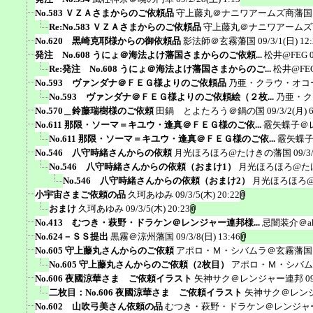
No.583 ＶＺＡさまからのご依頼品
守上藤丸＠ナニワアームズ商藩国
Re:No.583 ＶＺＡさまからのご依頼品
守上藤丸＠ナニワアームズ
No.620 黒崎克耶様からの御依頼品
影法師＠玄霧藩国
09/3/1(日) 12
発注 No.608 うにょ＠海法よけ藩国さまからのご依頼...
松井@FEG
Re:発注 No.608 うにょ＠海法よけ藩国さまからのご...
松井@FE
No.593 ヴァンダナ＠ＦＥＧ様よりのご依頼品
乃亜・クラウ・オコ
No.593 ヴァンダナ＠ＦＥＧ様よりのご依頼絵（２枚...
乃亜・ク
No.570＿鈴藤瑞樹様のご依頼
田鍋 とよたろう＠鍋の国
09/3/2(月) 
No.611 那限・ソーマ＝キユウ・逢真＠ＦＥＧ様のご依...
霰矢蝶子＠
No.611 那限・ソーマ＝キユウ・逢真＠ＦＥＧ様のご依...
霰矢蝶
No.546 八守時緒さんからの依頼
月光ほろほろ@たけきの藩国
09/3
No.546 八守時緒さんからの依頼（おまけ1）
月光ほろほろ@た
No.546 八守時緒さんからの依頼（おまけ2）
月光ほろほろ
小宇宙さまご依頼の品
久珂あゆみ
09/3/5(木) 20:22
おまけ
久珂あゆみ
09/3/5(木) 20:23
No.413 むつき・萩野・ドラケン＠レンジャー連邦様...
忌闇装介＠ak
No.624－ＳＳ提出
黒霧＠涼州藩国
09/3/8(日) 13:46
No.605 守上藤丸さんからのご依頼
アポロ・Ｍ・シバムラ＠玄霧藩国
No.605 守上藤丸さんからのご依頼（2枚目）
アポロ・Ｍ・シバム
No.606 夜國涼華さま ご依頼イラスト
矢神サク＠レンジャー連邦
0
二枚目：No.606 夜國涼華さま ご依頼イラスト
矢神サク＠レン
No.602 山吹弓美さん依頼の品
むつき・萩野・ドラケン＠レンジャ