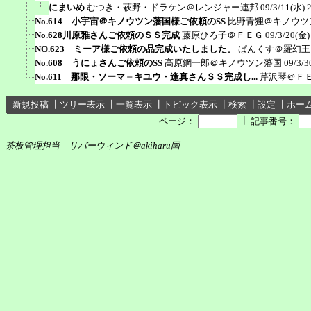
にまいめ
むつき・萩野・ドラケン＠レンジャー連邦
09/3/11(水) 
No.614 小宇宙＠キノウツン藩国様ご依頼のSS
比野青狸＠キノウツ
No.628川原雅さんご依頼のＳＳ完成
藤原ひろ子＠ＦＥＧ
09/3/20(金)
NO.623 ミーア様ご依頼の品完成いたしました。
ぱんくす＠羅幻王
No.608 うにょさんご依頼のSS
高原鋼一郎＠キノウツン藩国
09/3/3
No.611 那限・ソーマ＝キユウ・逢真さんＳＳ完成し...
芹沢琴＠Ｆ
新規投稿
┃
ツリー表示
┃
一覧表示
┃
トピック表示
┃
検索
┃
設定
┃
ホー
┃
ページ：
記事番号：
茶板管理担当 リバーウィンド＠akiharu国