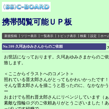
携帯閲覧可能ＵＰ板
新規投稿
┃
ツリー表示
┃
一覧表示
┃
トピック表示
┃
検索
┃
設定
┃
ホー
No.599 久珂あゆみさんからのご依頼
お世話になっております。久珂あゆみさまからのご依
致します。
＜ここからイラストへのコメント＞
照れている晋太郎さんがとってもかわいかったです！
そんな晋太郎さんを描こうと思ったのに、なかなかう
ー
おまけでも照れ晋太郎さんにリベンジしています（ぁ
素敵な指輪ログのご依頼ありがとうございました！あ
っぱいです砂糖で…