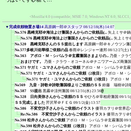
<Mozilla/4.0 (compatible; MSIE 7.0; Windows NT 6.0; SLCC1;
▼
完成依頼物置き場14
高原鋼一郎＠スタッフ
08/12/18(木) 14:07
No.576 黒崎克耶＠海法よけ藩国さんからのご依頼品(...
矢上ミサ＠鍋
No.576 黒崎克耶＠海法よけ藩国さんからのご依頼品(...
矢上ミサ
No.520 黒崎克耶さんのＳＳ提出します
高原鋼一郎＠キノウツン藩
No.577多岐川佑華様ご依頼の品
春雨＠レンジャー連邦
08/12/27(土) 
No.563 アポロ・Ｍ・シバムラ＠玄霧藩国さまよりの...
乃亜・クラ
おまけです。
乃亜・クラウ・オコーネル＠ナニワアームズ商藩
No.571 ヤガミ・ユマさんからのご依頼
アポロ・Ｍ・シバムラ＠玄霧
No.571 ヤガミ・ユマさんからのご依頼（2枚目）
アポロ・Ｍ・シ
No.571 ヤガミ・ユマさんからのご依頼（3枚目）
アポロ・Ｍ
No569 九音・詩歌＠詩歌藩国様よりご依頼のＳＳ
鈴藤 瑞樹＠詩
No.587 SS提出
黒霧＠涼州藩国
08/12/31(水) 23:56
No.528 日向美弥さんからご依頼のＳＳ
やひろ＠宰相府藩国
09/1/1
ＳＳ完成しました
芹沢琴＠ＦＥＧ
09/1/2(金) 13:57
No.586 不変空沙子さんからご依頼のイラスト
優羽カヲリ＠世界忍
Re:No.586 不変空沙子さんからご依頼のイラスト
優羽カヲリ＠
No.590 松井さんからのご依頼
アポロ・Ｍ・シバムラ＠玄霧藩国
09/
No.590 松井さんからのご依頼（2枚目）
アポロ・Ｍ・シバムラ＠