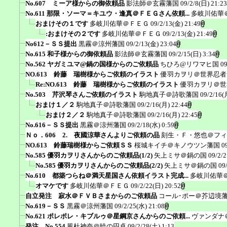
No.607 ミーア様からの御依頼品
影法師＠玄霧藩国
09/2/8(日) 21:23
No.611 那限・ソーマ＝キユウ・逢真＠ＦＥＧさん依頼...
多岐川佑華
おまけその１です
多岐川佑華＠ＦＥＧ
09/2/13(金) 21:49
:おまけその２です
多岐川佑華＠ＦＥＧ
09/2/13(金) 21:49
No612－ＳＳ提出
黒霧＠涼州藩国
09/2/13(金) 23:04
No.615 和子様からの御依頼品
影法師＠玄霧藩国
09/2/15(日) 3:34
No.562 ヤガミユマ@鍋の国様からのご依頼品
ちひろ@リワマヒ国
09
NO.613 鈴藤 瑞樹様からご依頼のイラスト
優羽カヲリ＠世界忍者
Re:NO.613 鈴藤 瑞樹様からご依頼のイラスト
優羽カヲリ＠世
No.503 芹沢琴さんご依頼のイラスト
駒地真子＠詩歌藩国
09/2/16(
おまけ１／２
駒地真子＠詩歌藩国
09/2/16(月) 22:44
おまけ２／２
駒地真子＠詩歌藩国
09/2/16(月) 22:45
No.616－ＳＳ提出
黒霧＠涼州藩国
09/2/18(水) 0:59
Ｎｏ．606 2. 夜國涼華さんよりご依頼の品
刻生・Ｆ・悠也＠フィ
NO.613 鈴藤瑞樹様からご依頼ＳＳ
桜城キイチ＠キノウツン藩国
0
No.585 優羽カヲリさんからのご依頼品(1/2)
矢上ミサ＠鍋の国
09/2/2
No.585 優羽カヲリさんからのご依頼品(2/2)
矢上ミサ＠鍋の国
09
No.610 都築つらね＠満天星国さん依頼イラスト完成...
多岐川佑華
オマケです
多岐川佑華＠ＦＥＧ
09/2/22(日) 20:52
自立発注 寂水＠ＦＶＢさまからのご依頼品
コール･ポー＠芥辺境
No.619－ＳＳ
黒霧＠涼州藩国
09/2/25(水) 21:08
No.621 ポレポレ・キブルゥ＠星鋼京さんからのご依頼...
ヴァンダナ
発注 No.554
風杜神奈＠暁の円卓
09/2/28(土) 1:13