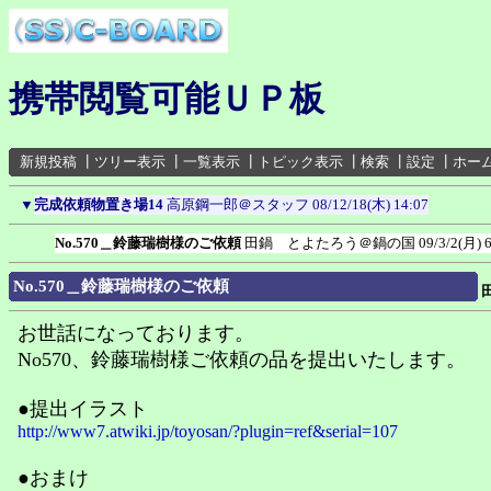
携帯閲覧可能ＵＰ板
新規投稿
┃
ツリー表示
┃
一覧表示
┃
トピック表示
┃
検索
┃
設定
┃
ホー
▼
完成依頼物置き場14
高原鋼一郎＠スタッフ
08/12/18(木) 14:07
No.570＿鈴藤瑞樹様のご依頼
田鍋 とよたろう＠鍋の国
09/3/2(月) 
No.570＿鈴藤瑞樹様のご依頼
お世話になっております。
No570、鈴藤瑞樹様ご依頼の品を提出いたします。
●提出イラスト
http://www7.atwiki.jp/toyosan/?plugin=ref&serial=107
●おまけ