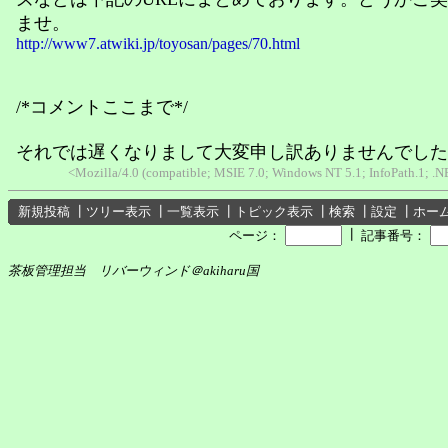
ませ。
http://www7.atwiki.jp/toyosan/pages/70.html
/*コメントここまで*/
それでは遅くなりまして大変申し訳ありませんでしたo
<Mozilla/4.0 (compatible; MSIE 7.0; Windows NT 5.1; InfoPath.1; .
新規投稿
┃
ツリー表示
┃
一覧表示
┃
トピック表示
┃
検索
┃
設定
┃
ホー
┃
ページ：
記事番号：
茶板管理担当 リバーウィンド＠akiharu国