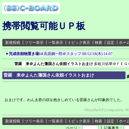
携帯閲覧可能ＵＰ板
新規投稿
┃
ツリー表示
┃
一覧表示
┃
トピック表示
┃
検索
┃
設定
┃
ホー
▼
完成依頼物置き場14
高原鋼一郎＠スタッフ
08/12/18(木) 14:07
雷羅 来＠よんた藩国さん依頼イラストおまけ
多岐川佑華＠ＦＥＧ
雷羅 来＠よんた藩国さん依頼イラストおまけ
おまけです。わん太君の頭を抱きしめている雷羅さんが印象的でした。
<Mozilla/4.0 (compatible; 
新規投稿
┃
ツリー表示
┃
一覧表示
┃
トピック表示
┃
検索
┃
設定
┃
ホー
┃
ページ：
記事番号：