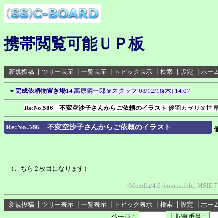
携帯閲覧可能ＵＰ板
新規投稿
┃
ツリー表示
┃
一覧表示
┃
トピック表示
┃
検索
┃
設定
┃
ホー
▼
完成依頼物置き場14
高原鋼一郎＠スタッフ
08/12/18(木) 14:07
Re:No.586 不変空沙子さんからご依頼のイラスト
優羽カヲリ＠世
Re:No.586 不変空沙子さんからご依頼のイラスト
（こちら２枚目になります）
<Mozilla/4.0 (compatible; MSIE 
新規投稿
┃
ツリー表示
┃
一覧表示
┃
トピック表示
┃
検索
┃
設定
┃
ホー
┃
ページ：
記事番号：