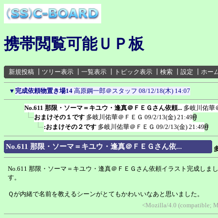
携帯閲覧可能ＵＰ板
新規投稿
┃
ツリー表示
┃
一覧表示
┃
トピック表示
┃
検索
┃
設定
┃
ホー
▼
完成依頼物置き場14
高原鋼一郎＠スタッフ
08/12/18(木) 14:07
No.611 那限・ソーマ＝キユウ・逢真＠ＦＥＧさん依頼...
多岐川佑華
おまけその１です
多岐川佑華＠ＦＥＧ
09/2/13(金) 21:49
:おまけその２です
多岐川佑華＠ＦＥＧ
09/2/13(金) 21:49
No.611 那限・ソーマ＝キユウ・逢真＠ＦＥＧさん依...
No.611 那限・ソーマ＝キユウ・逢真＠ＦＥＧさん依頼イラスト完成しま
す。
Ｑが内緒で名前を教えるシーンがとてもかわいいなあと思いました。
<Mozilla/4.0 (compatible; 