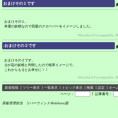
おまけその１です
おまけその１。
幸運の妖精なので四葉のクローバーをイメージしました。
<Mozilla/4.0 (compatible; 
:おまけその２です
おまけその２です。
Ｑが花の妖精と判明したので桜草イメージで。
これからもＱとお幸せに！！
<Mozilla/4.0 (compatible; 
新規投稿
┃
ツリー表示
┃
一覧表示
┃
トピック表示
┃
検索
┃
設定
┃
ホー
┃
ページ：
記事番号：
茶板管理担当 リバーウィンド＠akiharu国