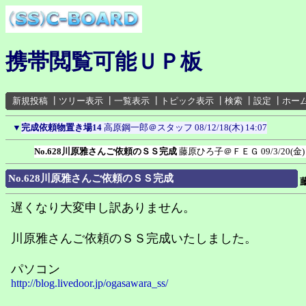
携帯閲覧可能ＵＰ板
新規投稿
┃
ツリー表示
┃
一覧表示
┃
トピック表示
┃
検索
┃
設定
┃
ホー
▼
完成依頼物置き場14
高原鋼一郎＠スタッフ
08/12/18(木) 14:07
No.628川原雅さんご依頼のＳＳ完成
藤原ひろ子＠ＦＥＧ
09/3/20(金)
No.628川原雅さんご依頼のＳＳ完成
遅くなり大変申し訳ありません。
川原雅さんご依頼のＳＳ完成いたしました。
パソコン
http://blog.livedoor.jp/ogasawara_ss/