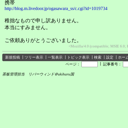
携帯
http://blog.m.livedoor.jp/ogasawara_ss/c.cgi?id=1019734
稚拙なもので申し訳ありません。
本当にすみません。
ご依頼ありがとうございました。
<Mozilla/4.0 (compatible; MSIE 6.0
新規投稿
┃
ツリー表示
┃
一覧表示
┃
トピック表示
┃
検索
┃
設定
┃
ホー
┃
ページ：
記事番号：
茶板管理担当 リバーウィンド＠akiharu国