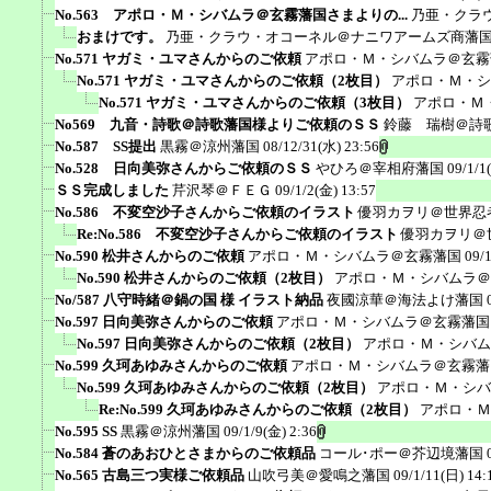
No.563 アポロ・Ｍ・シバムラ＠玄霧藩国さまよりの...
乃亜・クラ
おまけです。
乃亜・クラウ・オコーネル＠ナニワアームズ商藩
No.571 ヤガミ・ユマさんからのご依頼
アポロ・Ｍ・シバムラ＠玄霧
No.571 ヤガミ・ユマさんからのご依頼（2枚目）
アポロ・Ｍ・シ
No.571 ヤガミ・ユマさんからのご依頼（3枚目）
アポロ・Ｍ
No569 九音・詩歌＠詩歌藩国様よりご依頼のＳＳ
鈴藤 瑞樹＠詩
No.587 SS提出
黒霧＠涼州藩国
08/12/31(水) 23:56
No.528 日向美弥さんからご依頼のＳＳ
やひろ＠宰相府藩国
09/1/1
ＳＳ完成しました
芹沢琴＠ＦＥＧ
09/1/2(金) 13:57
No.586 不変空沙子さんからご依頼のイラスト
優羽カヲリ＠世界忍
Re:No.586 不変空沙子さんからご依頼のイラスト
優羽カヲリ＠
No.590 松井さんからのご依頼
アポロ・Ｍ・シバムラ＠玄霧藩国
09/
No.590 松井さんからのご依頼（2枚目）
アポロ・Ｍ・シバムラ＠
No/587 八守時緒＠鍋の国 様 イラスト納品
夜國涼華＠海法よけ藩国
No.597 日向美弥さんからのご依頼
アポロ・Ｍ・シバムラ＠玄霧藩国
No.597 日向美弥さんからのご依頼（2枚目）
アポロ・Ｍ・シバム
No.599 久珂あゆみさんからのご依頼
アポロ・Ｍ・シバムラ＠玄霧藩
No.599 久珂あゆみさんからのご依頼（2枚目）
アポロ・Ｍ・シバ
Re:No.599 久珂あゆみさんからのご依頼（2枚目）
アポロ・Ｍ
No.595 SS
黒霧＠涼州藩国
09/1/9(金) 2:36
No.584 蒼のあおひとさまからのご依頼品
コール･ポー＠芥辺境藩国
No.565 古島三つ実様ご依頼品
山吹弓美＠愛鳴之藩国
09/1/11(日) 14: