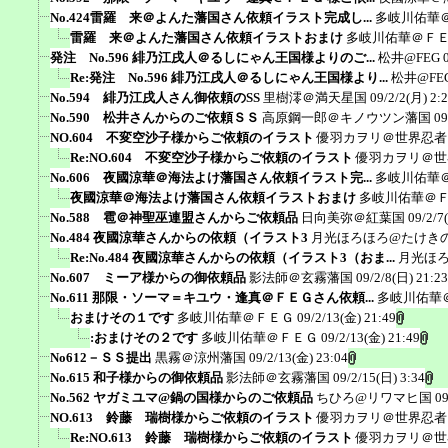
No.424雷羅 来＠よんた藩国さん依頼イラスト完成し...
多岐川佑華
雷羅 来＠よんた藩国さん依頼イラストおまけ
多岐川佑華＠Ｆ
発注 No.596 緋乃江戌人＠るしにゃん王国様よりのご...
松井@FEG
Re:発注 No.596 緋乃江戌人＠るしにゃん王国様より...
松井@FE
No.594 緋乃江戌人さん御依頼のSS
里樹澪＠満天星国
09/2/2(月) 2:
No.590 松井さんからのご依頼ＳＳ
高原鋼一郎＠キノウツン藩国
09
NO.604 不変空沙子様からご依頼のイラスト
優羽カヲリ＠世界忍者
Re:NO.604 不変空沙子様からご依頼のイラスト
優羽カヲリ＠世
No.606 夜國涼華＠海法よけ藩国さん依頼イラスト完...
多岐川佑華
夜國涼華＠海法よけ藩国さん依頼イラストおまけ
多岐川佑華＠
No.588 雹＠神聖巫連盟さんからご依頼品
日向美弥＠紅葉国
09/2/7
No.484 夜國涼華さんからの依頼（イラスト3
月光ほろほろ@たけき
Re:No.484 夜國涼華さんからの依頼（イラスト3（おま...
月光ほ
No.607 ミーア様からの御依頼品
影法師＠玄霧藩国
09/2/8(日) 21:23
No.611 那限・ソーマ＝キユウ・逢真＠ＦＥＧさん依頼...
多岐川佑華
おまけその１です
多岐川佑華＠ＦＥＧ
09/2/13(金) 21:49
:おまけその２です
多岐川佑華＠ＦＥＧ
09/2/13(金) 21:49
No612－ＳＳ提出
黒霧＠涼州藩国
09/2/13(金) 23:04
No.615 和子様からの御依頼品
影法師＠玄霧藩国
09/2/15(日) 3:34
No.562 ヤガミユマ@鍋の国様からのご依頼品
ちひろ@リワマヒ国
09
NO.613 鈴藤 瑞樹様からご依頼のイラスト
優羽カヲリ＠世界忍者
Re:NO.613 鈴藤 瑞樹様からご依頼のイラスト
優羽カヲリ＠世