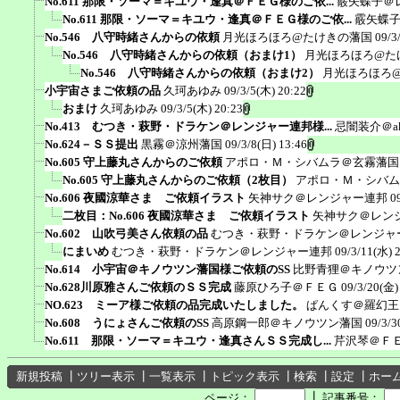
No.611 那限・ソーマ＝キユウ・逢真＠ＦＥＧ様のご依...
霰矢蝶子＠
No.611 那限・ソーマ＝キユウ・逢真＠ＦＥＧ様のご依...
霰矢蝶
No.546 八守時緒さんからの依頼
月光ほろほろ@たけきの藩国
09/3
No.546 八守時緒さんからの依頼（おまけ1）
月光ほろほろ@た
No.546 八守時緒さんからの依頼（おまけ2）
月光ほろほろ
小宇宙さまご依頼の品
久珂あゆみ
09/3/5(木) 20:22
おまけ
久珂あゆみ
09/3/5(木) 20:23
No.413 むつき・萩野・ドラケン＠レンジャー連邦様...
忌闇装介＠ak
No.624－ＳＳ提出
黒霧＠涼州藩国
09/3/8(日) 13:46
No.605 守上藤丸さんからのご依頼
アポロ・Ｍ・シバムラ＠玄霧藩国
No.605 守上藤丸さんからのご依頼（2枚目）
アポロ・Ｍ・シバム
No.606 夜國涼華さま ご依頼イラスト
矢神サク＠レンジャー連邦
0
二枚目：No.606 夜國涼華さま ご依頼イラスト
矢神サク＠レン
No.602 山吹弓美さん依頼の品
むつき・萩野・ドラケン＠レンジャ
にまいめ
むつき・萩野・ドラケン＠レンジャー連邦
09/3/11(水) 
No.614 小宇宙＠キノウツン藩国様ご依頼のSS
比野青狸＠キノウツ
No.628川原雅さんご依頼のＳＳ完成
藤原ひろ子＠ＦＥＧ
09/3/20(金)
NO.623 ミーア様ご依頼の品完成いたしました。
ぱんくす＠羅幻王
No.608 うにょさんご依頼のSS
高原鋼一郎＠キノウツン藩国
09/3/3
No.611 那限・ソーマ＝キユウ・逢真さんＳＳ完成し...
芹沢琴＠Ｆ
新規投稿
┃
ツリー表示
┃
一覧表示
┃
トピック表示
┃
検索
┃
設定
┃
ホー
┃
ページ：
記事番号：