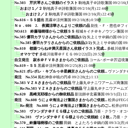
No.503 芹沢琴さんご依頼のイラスト
駒地真子＠詩歌藩国
09/2/16(
おまけ１／２
駒地真子＠詩歌藩国
09/2/16(月) 22:44
おまけ２／２
駒地真子＠詩歌藩国
09/2/16(月) 22:45
No.616－ＳＳ提出
黒霧＠涼州藩国
09/2/18(水) 0:59
Ｎｏ．606 2. 夜國涼華さんよりご依頼の品
刻生・Ｆ・悠也＠フィ
NO.613 鈴藤瑞樹様からご依頼ＳＳ
桜城キイチ＠キノウツン藩国
0
No.585 優羽カヲリさんからのご依頼品(1/2)
矢上ミサ＠鍋の国
09/2/2
No.585 優羽カヲリさんからのご依頼品(2/2)
矢上ミサ＠鍋の国
09
No.610 都築つらね＠満天星国さん依頼イラスト完成...
多岐川佑華
オマケです
多岐川佑華＠ＦＥＧ
09/2/22(日) 20:52
自立発注 寂水＠ＦＶＢさまからのご依頼品
コール･ポー＠芥辺境
No.619－ＳＳ
黒霧＠涼州藩国
09/2/25(水) 21:08
No.621 ポレポレ・キブルゥ＠星鋼京さんからのご依頼...
ヴァンダナ
発注 No.554
風杜神奈＠暁の円卓
09/2/28(土) 1:13
No.583 ＶＺＡさまからのご依頼品
守上藤丸＠ナニワアームズ商藩国
Re:No.583 ＶＺＡさまからのご依頼品
守上藤丸＠ナニワアームズ
No.620 黒崎克耶様からの御依頼品
影法師＠玄霧藩国
09/3/1(日) 12
発注 No.608 うにょ＠海法よけ藩国さまからのご依頼...
松井@FEG
Re:発注 No.608 うにょ＠海法よけ藩国さまからのご...
松井@FE
No.593 ヴァンダナ＠ＦＥＧ様よりのご依頼品
乃亜・クラウ・オコ
No.593 ヴァンダナ＠ＦＥＧ様よりのご依頼絵（２枚...
乃亜・ク
No.570＿鈴藤瑞樹様のご依頼
田鍋 とよたろう＠鍋の国
09/3/2(月) 