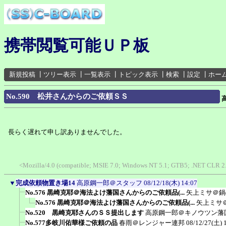
携帯閲覧可能ＵＰ板
新規投稿
┃
ツリー表示
┃
一覧表示
┃
トピック表示
┃
検索
┃
設定
┃
ホー
No.590 松井さんからのご依頼ＳＳ
長らく遅れて申し訳ありませんでした。
<Mozilla/4.0 (compatible; MSIE 7.0; Windows NT 5.1; GTB5; .NET CLR 2.
▼
完成依頼物置き場14
高原鋼一郎＠スタッフ
08/12/18(木) 14:07
No.576 黒崎克耶＠海法よけ藩国さんからのご依頼品(...
矢上ミサ＠鍋
No.576 黒崎克耶＠海法よけ藩国さんからのご依頼品(...
矢上ミサ
No.520 黒崎克耶さんのＳＳ提出します
高原鋼一郎＠キノウツン藩
No.577多岐川佑華様ご依頼の品
春雨＠レンジャー連邦
08/12/27(土) 