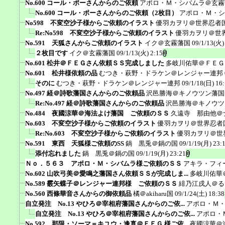
No.600 コール・ポーさんからのご依頼
アポロ・Ｍ・シバムラ＠玄霧
No.600 コール・ポーさんからのご依頼（2枚目）
アポロ・Ｍ・シ
No598 不変空沙子様からご依頼のイラスト
優羽カヲリ＠世界忍者
Re:No598 不変空沙子様からご依頼のイラスト
優羽カヲリ＠世
No.591 天狐さんからご依頼のイラスト
イク＠玄霧藩国
09/1/13(火)
２枚目です
イク＠玄霧藩国
09/1/13(火) 2:15
No.601 松井＠ＦＥＧさん依頼ＳＳ完成しました
多岐川佑華＠ＦＥＧ
No.601 松井様依頼の品
むつき・萩野・ドラケン＠レンジャー連邦
そのに
むつき・萩野・ドラケン＠レンジャー連邦
09/1/18(日) 16
No.497 経＠詩歌藩国さんからのご依頼品
沢邑勝海＠キノウツン藩国
Re:No.497 経＠詩歌藩国さんからのご依頼品
沢邑勝海＠キノウツ
No.484 夜國涼華＠海法よけ藩国 ご依頼のＳＳ
久遠寺 那由他＠
No.603 不変空沙子様からご依頼のイラスト
優羽カヲリ＠世界忍者
Re:No.603 不変空沙子様からご依頼のイラスト
優羽カヲリ＠世
No.591 東西 天狐様ご依頼のSS
鍋 黒兎＠鍋の国
09/1/19(月) 23:
添付忘れました
鍋 黒兎＠鍋の国
09/1/19(月) 23:21
Ｎｏ．５６３ アポロ・Ｍ・シバムラ様ご依頼のＳＳ
アキラ・フィ
No.602 山吹弓美＠愛鳴之藩国さん依頼ＳＳが完成しま...
多岐川佑華
No.589 霰矢蝶子＠レンジャー連邦様 ご依頼のＳＳ
緋乃江戌人＠る
No.560 西條華音さんからの御依頼品
橘＠akiharu国
09/1/24(土) 18:38
自立発注 No.13 やひろ＠宰相府藩国さんからのご依...
アポロ・Ｍ
自立発注 No.13 やひろ＠宰相府藩国さんからのご依...
アポロ・
No.592 那限・ソーマ＝キユウ・逢真＠ＦＥＧ 様ご依...
夜國涼華＠