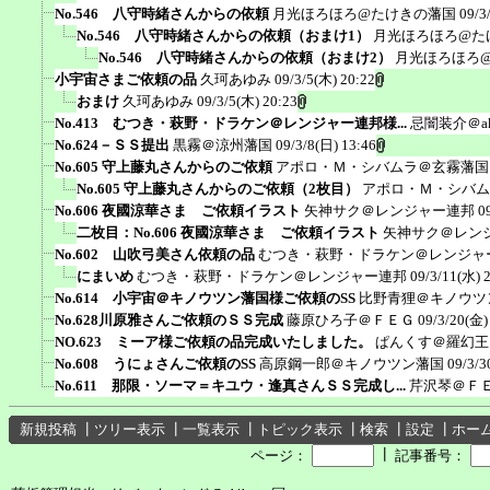
No.546 八守時緒さんからの依頼
月光ほろほろ@たけきの藩国
09/3
No.546 八守時緒さんからの依頼（おまけ1）
月光ほろほろ@た
No.546 八守時緒さんからの依頼（おまけ2）
月光ほろほろ
小宇宙さまご依頼の品
久珂あゆみ
09/3/5(木) 20:22
おまけ
久珂あゆみ
09/3/5(木) 20:23
No.413 むつき・萩野・ドラケン＠レンジャー連邦様...
忌闇装介＠ak
No.624－ＳＳ提出
黒霧＠涼州藩国
09/3/8(日) 13:46
No.605 守上藤丸さんからのご依頼
アポロ・Ｍ・シバムラ＠玄霧藩国
No.605 守上藤丸さんからのご依頼（2枚目）
アポロ・Ｍ・シバム
No.606 夜國涼華さま ご依頼イラスト
矢神サク＠レンジャー連邦
0
二枚目：No.606 夜國涼華さま ご依頼イラスト
矢神サク＠レン
No.602 山吹弓美さん依頼の品
むつき・萩野・ドラケン＠レンジャ
にまいめ
むつき・萩野・ドラケン＠レンジャー連邦
09/3/11(水) 
No.614 小宇宙＠キノウツン藩国様ご依頼のSS
比野青狸＠キノウツ
No.628川原雅さんご依頼のＳＳ完成
藤原ひろ子＠ＦＥＧ
09/3/20(金)
NO.623 ミーア様ご依頼の品完成いたしました。
ぱんくす＠羅幻王
No.608 うにょさんご依頼のSS
高原鋼一郎＠キノウツン藩国
09/3/3
No.611 那限・ソーマ＝キユウ・逢真さんＳＳ完成し...
芹沢琴＠Ｆ
新規投稿
┃
ツリー表示
┃
一覧表示
┃
トピック表示
┃
検索
┃
設定
┃
ホー
┃
ページ：
記事番号：