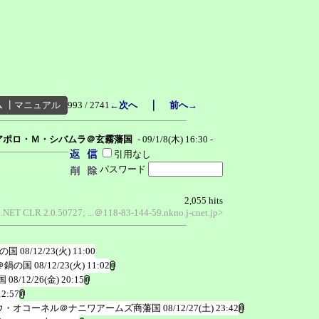
｜
ム
┃
マニュアル
993 / 2741
←次へ
前へ→
アポロ・Ｍ・シバムラ＠玄霧藩国
- 09/1/8(木) 16:30 -
引用なし
パスワード
2,055 hits
 .NET CLR 2.0.50727; ...＠118-83-144-59.nkno.j-cnet.jp>
の国
08/12/23(火) 11:00
＠鍋の国
08/12/23(火) 11:02
国
08/12/26(金) 20:15
12:57
ウ・オコーネル＠ナニワアームズ商藩国
08/12/27(土) 23:42