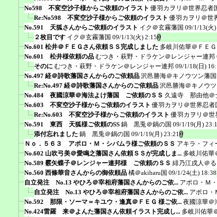
No598 不変空沙子様からご依頼のイラスト
優羽カヲリ＠世界忍者
Re:No598 不変空沙子様からご依頼のイラスト
優羽カヲリ＠世
No.591 天狐さんからご依頼のイラスト
イク＠玄霧藩国
09/1/13(火)
２枚目です
イク＠玄霧藩国
09/1/13(火) 2:15
No.601 松井＠ＦＥＧさん依頼ＳＳ完成しました
多岐川佑華＠ＦＥＧ
No.601 松井様依頼の品
むつき・萩野・ドラケン＠レンジャー連邦
そのに
むつき・萩野・ドラケン＠レンジャー連邦
09/1/18(日) 16
No.497 経＠詩歌藩国さんからのご依頼品
沢邑勝海＠キノウツン藩国
Re:No.497 経＠詩歌藩国さんからのご依頼品
沢邑勝海＠キノウツ
No.484 夜國涼華＠海法よけ藩国 ご依頼のＳＳ
久遠寺 那由他＠
No.603 不変空沙子様からご依頼のイラスト
優羽カヲリ＠世界忍者
Re:No.603 不変空沙子様からご依頼のイラスト
優羽カヲリ＠世
No.591 東西 天狐様ご依頼のSS
鍋 黒兎＠鍋の国
09/1/19(月) 23:
添付忘れました
鍋 黒兎＠鍋の国
09/1/19(月) 23:21
Ｎｏ．５６３ アポロ・Ｍ・シバムラ様ご依頼のＳＳ
アキラ・フィ
No.602 山吹弓美＠愛鳴之藩国さん依頼ＳＳが完成しま...
多岐川佑華
No.589 霰矢蝶子＠レンジャー連邦様 ご依頼のＳＳ
緋乃江戌人＠る
No.560 西條華音さんからの御依頼品
橘＠akiharu国
09/1/24(土) 18:38
自立発注 No.13 やひろ＠宰相府藩国さんからのご依...
アポロ・Ｍ
自立発注 No.13 やひろ＠宰相府藩国さんからのご依...
アポロ・
No.592 那限・ソーマ＝キユウ・逢真＠ＦＥＧ 様ご依...
夜國涼華＠
No.424雷羅 来＠よんた藩国さん依頼イラスト完成し...
多岐川佑華