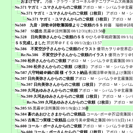
おまけです。
乃亜・クラウ・オコーネル＠ナニワアームズ商藩
No.571 ヤガミ・ユマさんからのご依頼
アポロ・Ｍ・シバムラ＠玄霧
No.571 ヤガミ・ユマさんからのご依頼（2枚目）
アポロ・Ｍ・シ
No.571 ヤガミ・ユマさんからのご依頼（3枚目）
アポロ・Ｍ
No569 九音・詩歌＠詩歌藩国様よりご依頼のＳＳ
鈴藤 瑞樹＠詩
No.587 SS提出
黒霧＠涼州藩国
08/12/31(水) 23:56
No.528 日向美弥さんからご依頼のＳＳ
やひろ＠宰相府藩国
09/1/1
ＳＳ完成しました
芹沢琴＠ＦＥＧ
09/1/2(金) 13:57
No.586 不変空沙子さんからご依頼のイラスト
優羽カヲリ＠世界忍
Re:No.586 不変空沙子さんからご依頼のイラスト
優羽カヲリ＠
No.590 松井さんからのご依頼
アポロ・Ｍ・シバムラ＠玄霧藩国
09/
No.590 松井さんからのご依頼（2枚目）
アポロ・Ｍ・シバムラ＠
No/587 八守時緒＠鍋の国 様 イラスト納品
夜國涼華＠海法よけ藩国
No.597 日向美弥さんからのご依頼
アポロ・Ｍ・シバムラ＠玄霧藩国
No.597 日向美弥さんからのご依頼（2枚目）
アポロ・Ｍ・シバム
No.599 久珂あゆみさんからのご依頼
アポロ・Ｍ・シバムラ＠玄霧藩
No.599 久珂あゆみさんからのご依頼（2枚目）
アポロ・Ｍ・シバ
Re:No.599 久珂あゆみさんからのご依頼（2枚目）
アポロ・Ｍ
No.595 SS
黒霧＠涼州藩国
09/1/9(金) 2:36
No.584 蒼のあおひとさまからのご依頼品
コール･ポー＠芥辺境藩国
No.565 古島三つ実様ご依頼品
山吹弓美＠愛鳴之藩国
09/1/11(日) 14:
No.600 コール・ポーさんからのご依頼
アポロ・Ｍ・シバムラ＠玄霧
No.600 コール・ポーさんからのご依頼（2枚目）
アポロ・Ｍ・シ