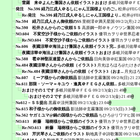
雷羅 来＠よんた藩国さん依頼イラストおまけ
多岐川佑華＠Ｆ
発注 No.596 緋乃江戌人＠るしにゃん王国様よりのご...
松井@FEG
Re:発注 No.596 緋乃江戌人＠るしにゃん王国様より...
松井@FE
No.594 緋乃江戌人さん御依頼のSS
里樹澪＠満天星国
09/2/2(月) 2:
No.590 松井さんからのご依頼ＳＳ
高原鋼一郎＠キノウツン藩国
09
NO.604 不変空沙子様からご依頼のイラスト
優羽カヲリ＠世界忍者
Re:NO.604 不変空沙子様からご依頼のイラスト
優羽カヲリ＠世
No.606 夜國涼華＠海法よけ藩国さん依頼イラスト完...
多岐川佑華
夜國涼華＠海法よけ藩国さん依頼イラストおまけ
多岐川佑華＠
No.588 雹＠神聖巫連盟さんからご依頼品
日向美弥＠紅葉国
09/2/7
No.484 夜國涼華さんからの依頼（イラスト3
月光ほろほろ@たけき
Re:No.484 夜國涼華さんからの依頼（イラスト3（おま...
月光ほ
No.607 ミーア様からの御依頼品
影法師＠玄霧藩国
09/2/8(日) 21:23
No.611 那限・ソーマ＝キユウ・逢真＠ＦＥＧさん依頼...
多岐川佑華
おまけその１です
多岐川佑華＠ＦＥＧ
09/2/13(金) 21:49
:おまけその２です
多岐川佑華＠ＦＥＧ
09/2/13(金) 21:49
No612－ＳＳ提出
黒霧＠涼州藩国
09/2/13(金) 23:04
No.615 和子様からの御依頼品
影法師＠玄霧藩国
09/2/15(日) 3:34
No.562 ヤガミユマ@鍋の国様からのご依頼品
ちひろ@リワマヒ国
09
NO.613 鈴藤 瑞樹様からご依頼のイラスト
優羽カヲリ＠世界忍者
Re:NO.613 鈴藤 瑞樹様からご依頼のイラスト
優羽カヲリ＠世
No.503 芹沢琴さんご依頼のイラスト
駒地真子＠詩歌藩国
09/2/16(