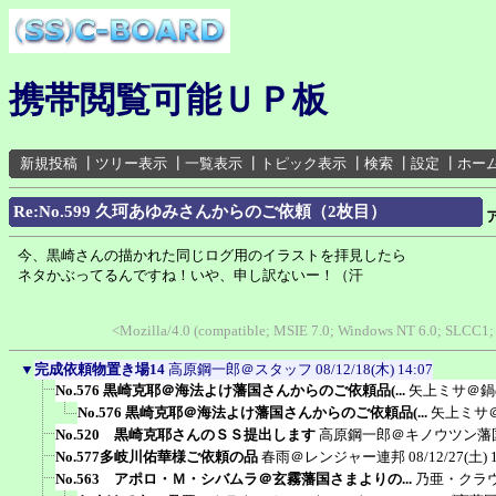
携帯閲覧可能ＵＰ板
新規投稿
┃
ツリー表示
┃
一覧表示
┃
トピック表示
┃
検索
┃
設定
┃
ホー
Re:No.599 久珂あゆみさんからのご依頼（2枚目）
今、黒崎さんの描かれた同じログ用のイラストを拝見したら
ネタかぶってるんですね！いや、申し訳ないー！（汗
<Mozilla/4.0 (compatible; MSIE 7.0; Windows NT 6.0; SLCC1;
▼
完成依頼物置き場14
高原鋼一郎＠スタッフ
08/12/18(木) 14:07
No.576 黒崎克耶＠海法よけ藩国さんからのご依頼品(...
矢上ミサ＠鍋
No.576 黒崎克耶＠海法よけ藩国さんからのご依頼品(...
矢上ミサ
No.520 黒崎克耶さんのＳＳ提出します
高原鋼一郎＠キノウツン藩
No.577多岐川佑華様ご依頼の品
春雨＠レンジャー連邦
08/12/27(土) 
No.563 アポロ・Ｍ・シバムラ＠玄霧藩国さまよりの...
乃亜・クラ