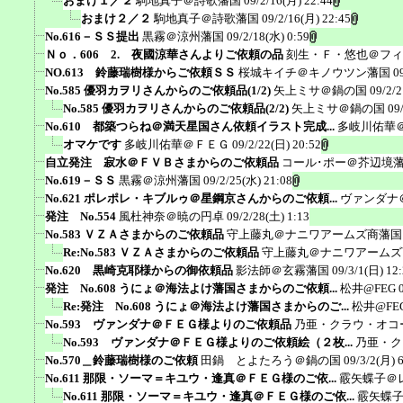
おまけ１／２
駒地真子＠詩歌藩国
09/2/16(月) 22:44
おまけ２／２
駒地真子＠詩歌藩国
09/2/16(月) 22:45
No.616－ＳＳ提出
黒霧＠涼州藩国
09/2/18(水) 0:59
Ｎｏ．606 2. 夜國涼華さんよりご依頼の品
刻生・Ｆ・悠也＠フィ
NO.613 鈴藤瑞樹様からご依頼ＳＳ
桜城キイチ＠キノウツン藩国
0
No.585 優羽カヲリさんからのご依頼品(1/2)
矢上ミサ＠鍋の国
09/2/2
No.585 優羽カヲリさんからのご依頼品(2/2)
矢上ミサ＠鍋の国
09
No.610 都築つらね＠満天星国さん依頼イラスト完成...
多岐川佑華
オマケです
多岐川佑華＠ＦＥＧ
09/2/22(日) 20:52
自立発注 寂水＠ＦＶＢさまからのご依頼品
コール･ポー＠芥辺境
No.619－ＳＳ
黒霧＠涼州藩国
09/2/25(水) 21:08
No.621 ポレポレ・キブルゥ＠星鋼京さんからのご依頼...
ヴァンダナ
発注 No.554
風杜神奈＠暁の円卓
09/2/28(土) 1:13
No.583 ＶＺＡさまからのご依頼品
守上藤丸＠ナニワアームズ商藩国
Re:No.583 ＶＺＡさまからのご依頼品
守上藤丸＠ナニワアームズ
No.620 黒崎克耶様からの御依頼品
影法師＠玄霧藩国
09/3/1(日) 12
発注 No.608 うにょ＠海法よけ藩国さまからのご依頼...
松井@FEG
Re:発注 No.608 うにょ＠海法よけ藩国さまからのご...
松井@FE
No.593 ヴァンダナ＠ＦＥＧ様よりのご依頼品
乃亜・クラウ・オコ
No.593 ヴァンダナ＠ＦＥＧ様よりのご依頼絵（２枚...
乃亜・ク
No.570＿鈴藤瑞樹様のご依頼
田鍋 とよたろう＠鍋の国
09/3/2(月) 
No.611 那限・ソーマ＝キユウ・逢真＠ＦＥＧ様のご依...
霰矢蝶子＠
No.611 那限・ソーマ＝キユウ・逢真＠ＦＥＧ様のご依...
霰矢蝶