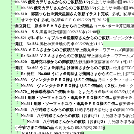
No.585 優羽カヲリさんからのご依頼品(1/2)
矢上ミサ＠鍋の国
09/2/2
No.585 優羽カヲリさんからのご依頼品(2/2)
矢上ミサ＠鍋の国
09
No.610 都築つらね＠満天星国さん依頼イラスト完成...
多岐川佑華
オマケです
多岐川佑華＠ＦＥＧ
09/2/22(日) 20:52
自立発注 寂水＠ＦＶＢさまからのご依頼品
コール･ポー＠芥辺境
No.619－ＳＳ
黒霧＠涼州藩国
09/2/25(水) 21:08
No.621 ポレポレ・キブルゥ＠星鋼京さんからのご依頼...
ヴァンダナ
発注 No.554
風杜神奈＠暁の円卓
09/2/28(土) 1:13
No.583 ＶＺＡさまからのご依頼品
守上藤丸＠ナニワアームズ商藩国
Re:No.583 ＶＺＡさまからのご依頼品
守上藤丸＠ナニワアームズ
No.620 黒崎克耶様からの御依頼品
影法師＠玄霧藩国
09/3/1(日) 12
発注 No.608 うにょ＠海法よけ藩国さまからのご依頼...
松井@FEG
Re:発注 No.608 うにょ＠海法よけ藩国さまからのご...
松井@FE
No.593 ヴァンダナ＠ＦＥＧ様よりのご依頼品
乃亜・クラウ・オコ
No.593 ヴァンダナ＠ＦＥＧ様よりのご依頼絵（２枚...
乃亜・ク
No.570＿鈴藤瑞樹様のご依頼
田鍋 とよたろう＠鍋の国
09/3/2(月) 
No.611 那限・ソーマ＝キユウ・逢真＠ＦＥＧ様のご依...
霰矢蝶子＠
No.611 那限・ソーマ＝キユウ・逢真＠ＦＥＧ様のご依...
霰矢蝶
No.546 八守時緒さんからの依頼
月光ほろほろ@たけきの藩国
09/3
No.546 八守時緒さんからの依頼（おまけ1）
月光ほろほろ@た
No.546 八守時緒さんからの依頼（おまけ2）
月光ほろほろ
小宇宙さまご依頼の品
久珂あゆみ
09/3/5(木) 20:22
おまけ
久珂あゆみ
09/3/5(木) 20:23