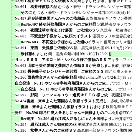
No.601 松井＠ＦＥＧさん依頼ＳＳ完成しました
多岐川佑華＠ＦＥＧ
No.601 松井様依頼の品
むつき・萩野・ドラケン＠レンジャー連邦
そのに
むつき・萩野・ドラケン＠レンジャー連邦
09/1/18(日) 16
No.497 経＠詩歌藩国さんからのご依頼品
沢邑勝海＠キノウツン藩国
Re:No.497 経＠詩歌藩国さんからのご依頼品
沢邑勝海＠キノウツ
No.484 夜國涼華＠海法よけ藩国 ご依頼のＳＳ
久遠寺 那由他＠
No.603 不変空沙子様からご依頼のイラスト
優羽カヲリ＠世界忍者
Re:No.603 不変空沙子様からご依頼のイラスト
優羽カヲリ＠世
No.591 東西 天狐様ご依頼のSS
鍋 黒兎＠鍋の国
09/1/19(月) 23:
添付忘れました
鍋 黒兎＠鍋の国
09/1/19(月) 23:21
Ｎｏ．５６３ アポロ・Ｍ・シバムラ様ご依頼のＳＳ
アキラ・フィ
No.602 山吹弓美＠愛鳴之藩国さん依頼ＳＳが完成しま...
多岐川佑華
No.589 霰矢蝶子＠レンジャー連邦様 ご依頼のＳＳ
緋乃江戌人＠る
No.560 西條華音さんからの御依頼品
橘＠akiharu国
09/1/24(土) 18:38
自立発注 No.13 やひろ＠宰相府藩国さんからのご依...
アポロ・Ｍ
自立発注 No.13 やひろ＠宰相府藩国さんからのご依...
アポロ・
No.592 那限・ソーマ＝キユウ・逢真＠ＦＥＧ 様ご依...
夜國涼華＠
No.424雷羅 来＠よんた藩国さん依頼イラスト完成し...
多岐川佑華
雷羅 来＠よんた藩国さん依頼イラストおまけ
多岐川佑華＠Ｆ
発注 No.596 緋乃江戌人＠るしにゃん王国様よりのご...
松井@FEG
Re:発注 No.596 緋乃江戌人＠るしにゃん王国様より...
松井@FE
No.594 緋乃江戌人さん御依頼のSS
里樹澪＠満天星国
09/2/2(月) 2:
No.590 松井さんからのご依頼ＳＳ
高原鋼一郎＠キノウツン藩国
09