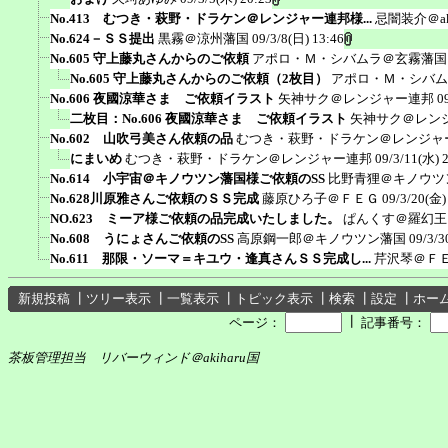
No.413 むつき・萩野・ドラケン＠レンジャー連邦様...
忌闇装介＠ak
No.624－ＳＳ提出
黒霧＠涼州藩国
09/3/8(日) 13:46
No.605 守上藤丸さんからのご依頼
アポロ・Ｍ・シバムラ＠玄霧藩国
No.605 守上藤丸さんからのご依頼（2枚目）
アポロ・Ｍ・シバム
No.606 夜國涼華さま ご依頼イラスト
矢神サク＠レンジャー連邦
0
二枚目：No.606 夜國涼華さま ご依頼イラスト
矢神サク＠レン
No.602 山吹弓美さん依頼の品
むつき・萩野・ドラケン＠レンジャ
にまいめ
むつき・萩野・ドラケン＠レンジャー連邦
09/3/11(水) 
No.614 小宇宙＠キノウツン藩国様ご依頼のSS
比野青狸＠キノウツ
No.628川原雅さんご依頼のＳＳ完成
藤原ひろ子＠ＦＥＧ
09/3/20(金)
NO.623 ミーア様ご依頼の品完成いたしました。
ぱんくす＠羅幻王
No.608 うにょさんご依頼のSS
高原鋼一郎＠キノウツン藩国
09/3/3
No.611 那限・ソーマ＝キユウ・逢真さんＳＳ完成し...
芹沢琴＠Ｆ
新規投稿
┃
ツリー表示
┃
一覧表示
┃
トピック表示
┃
検索
┃
設定
┃
ホー
┃
ページ：
記事番号：
茶板管理担当 リバーウィンド＠akiharu国