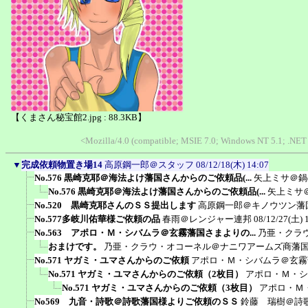
【くまさん秘宝館2.jpg : 88.3KB】
<Mozilla/4.0 (compatible; MSIE 7.0; Windows NT 5.1; .NET
▼
完成依頼物置き場14
高原鋼一郎＠スタッフ
08/12/18(木) 14:07
No.576 黒崎克耶＠海法よけ藩国さんからのご依頼品(...
矢上ミサ＠鍋
No.576 黒崎克耶＠海法よけ藩国さんからのご依頼品(...
矢上ミサ
No.520 黒崎克耶さんのＳＳ提出します
高原鋼一郎＠キノウツン藩
No.577多岐川佑華様ご依頼の品
春雨＠レンジャー連邦
08/12/27(土) 
No.563 アポロ・Ｍ・シバムラ＠玄霧藩国さまよりの...
乃亜・クラ
おまけです。
乃亜・クラウ・オコーネル＠ナニワアームズ商藩
No.571 ヤガミ・ユマさんからのご依頼
アポロ・Ｍ・シバムラ＠玄霧
No.571 ヤガミ・ユマさんからのご依頼（2枚目）
アポロ・Ｍ・シ
No.571 ヤガミ・ユマさんからのご依頼（3枚目）
アポロ・Ｍ
No569 九音・詩歌＠詩歌藩国様よりご依頼のＳＳ
鈴藤 瑞樹＠詩