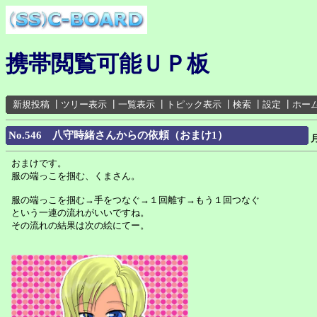
携帯閲覧可能ＵＰ板
新規投稿
┃
ツリー表示
┃
一覧表示
┃
トピック表示
┃
検索
┃
設定
┃
ホー
No.546 八守時緒さんからの依頼（おまけ1）
おまけです。
服の端っこを掴む、くまさん。
服の端っこを掴む→手をつなぐ→１回離す→もう１回つなぐ
という一連の流れがいいですね。
その流れの結果は次の絵にてー。