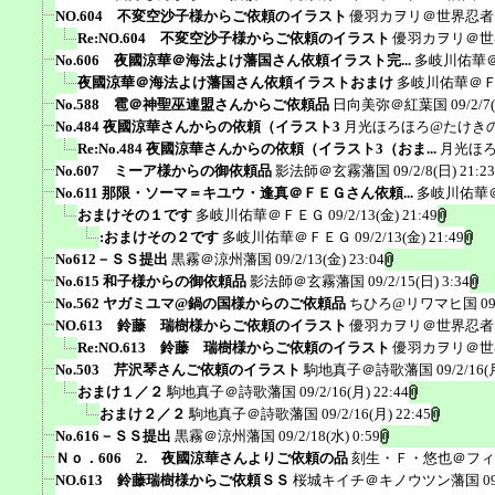
NO.604 不変空沙子様からご依頼のイラスト
優羽カヲリ＠世界忍者
Re:NO.604 不変空沙子様からご依頼のイラスト
優羽カヲリ＠世
No.606 夜國涼華＠海法よけ藩国さん依頼イラスト完...
多岐川佑華
夜國涼華＠海法よけ藩国さん依頼イラストおまけ
多岐川佑華＠
No.588 雹＠神聖巫連盟さんからご依頼品
日向美弥＠紅葉国
09/2/7
No.484 夜國涼華さんからの依頼（イラスト3
月光ほろほろ@たけき
Re:No.484 夜國涼華さんからの依頼（イラスト3（おま...
月光ほ
No.607 ミーア様からの御依頼品
影法師＠玄霧藩国
09/2/8(日) 21:23
No.611 那限・ソーマ＝キユウ・逢真＠ＦＥＧさん依頼...
多岐川佑華
おまけその１です
多岐川佑華＠ＦＥＧ
09/2/13(金) 21:49
:おまけその２です
多岐川佑華＠ＦＥＧ
09/2/13(金) 21:49
No612－ＳＳ提出
黒霧＠涼州藩国
09/2/13(金) 23:04
No.615 和子様からの御依頼品
影法師＠玄霧藩国
09/2/15(日) 3:34
No.562 ヤガミユマ@鍋の国様からのご依頼品
ちひろ@リワマヒ国
09
NO.613 鈴藤 瑞樹様からご依頼のイラスト
優羽カヲリ＠世界忍者
Re:NO.613 鈴藤 瑞樹様からご依頼のイラスト
優羽カヲリ＠世
No.503 芹沢琴さんご依頼のイラスト
駒地真子＠詩歌藩国
09/2/16(
おまけ１／２
駒地真子＠詩歌藩国
09/2/16(月) 22:44
おまけ２／２
駒地真子＠詩歌藩国
09/2/16(月) 22:45
No.616－ＳＳ提出
黒霧＠涼州藩国
09/2/18(水) 0:59
Ｎｏ．606 2. 夜國涼華さんよりご依頼の品
刻生・Ｆ・悠也＠フィ
NO.613 鈴藤瑞樹様からご依頼ＳＳ
桜城キイチ＠キノウツン藩国
0