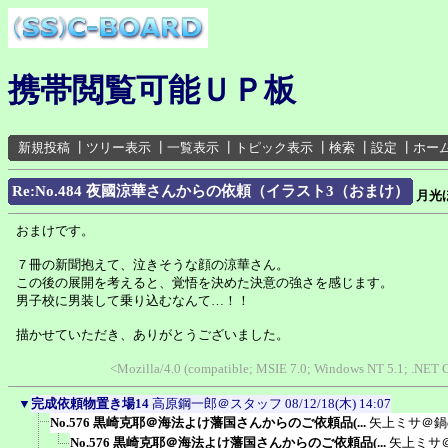
携帯閲覧可能ＵＰ板
新規投稿
┃
ツリー表示
┃
一覧表示
┃
トピック表示
┃
検索
┃
設定
┃
ホー
Re:No.484 夜國涼華さんからの依頼（イラスト3（おまけ）
月光
おまけです。
７冊の新聞抱えて、泣きそうな顔の涼華さん。
この後の展開を考えると、覚悟を決めた決意の強さを感じます。
男子校に男装して乗り込むなんて…！！
描かせていただき、ありがとうございました。
<Mozilla/4.0 (compatible; MSIE 7.0; Windows NT 5.1; .NET 
▼
完成依頼物置き場14
高原鋼一郎＠スタッフ
08/12/18(木) 14:07
No.576 黒崎克耶＠海法よけ藩国さんからのご依頼品(...
矢上ミサ＠鍋
No.576 黒崎克耶＠海法よけ藩国さんからのご依頼品(...
矢上ミサ