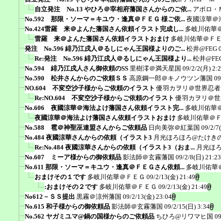
自立発注 No.13 やひろ＠宰相府藩国さんからのご依...
アポロ・
No.592 那限・ソーマ＝キユウ・逢真＠ＦＥＧ 様ご依...
夜國涼華＠
No.424雷羅 来＠よんた藩国さん依頼イラスト完成し...
多岐川佑華
雷羅 来＠よんた藩国さん依頼イラストおまけ
多岐川佑華＠Ｆ
発注 No.596 緋乃江戌人＠るしにゃん王国様よりのご...
松井@FEG
Re:発注 No.596 緋乃江戌人＠るしにゃん王国様より...
松井@FE
No.594 緋乃江戌人さん御依頼のSS
里樹澪＠満天星国
09/2/2(月) 2:
No.590 松井さんからのご依頼ＳＳ
高原鋼一郎＠キノウツン藩国
09
NO.604 不変空沙子様からご依頼のイラスト
優羽カヲリ＠世界忍者
Re:NO.604 不変空沙子様からご依頼のイラスト
優羽カヲリ＠世
No.606 夜國涼華＠海法よけ藩国さん依頼イラスト完...
多岐川佑華
夜國涼華＠海法よけ藩国さん依頼イラストおまけ
多岐川佑華＠
No.588 雹＠神聖巫連盟さんからご依頼品
日向美弥＠紅葉国
09/2/7
No.484 夜國涼華さんからの依頼（イラスト3
月光ほろほろ@たけき
Re:No.484 夜國涼華さんからの依頼（イラスト3（おま...
月光ほ
No.607 ミーア様からの御依頼品
影法師＠玄霧藩国
09/2/8(日) 21:23
No.611 那限・ソーマ＝キユウ・逢真＠ＦＥＧさん依頼...
多岐川佑華
おまけその１です
多岐川佑華＠ＦＥＧ
09/2/13(金) 21:49
:おまけその２です
多岐川佑華＠ＦＥＧ
09/2/13(金) 21:49
No612－ＳＳ提出
黒霧＠涼州藩国
09/2/13(金) 23:04
No.615 和子様からの御依頼品
影法師＠玄霧藩国
09/2/15(日) 3:34
No.562 ヤガミユマ@鍋の国様からのご依頼品
ちひろ@リワマヒ国
09