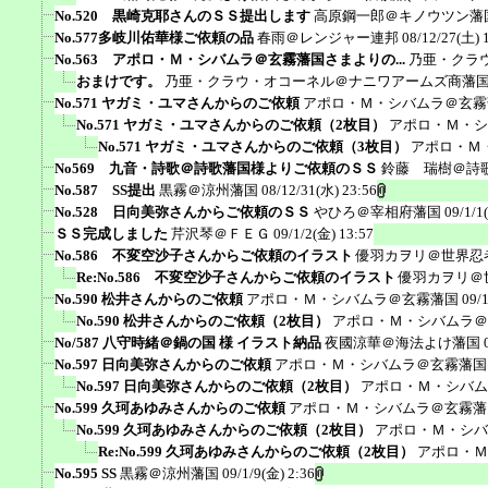
No.520 黒崎克耶さんのＳＳ提出します
高原鋼一郎＠キノウツン藩
No.577多岐川佑華様ご依頼の品
春雨＠レンジャー連邦
08/12/27(土) 
No.563 アポロ・Ｍ・シバムラ＠玄霧藩国さまよりの...
乃亜・クラ
おまけです。
乃亜・クラウ・オコーネル＠ナニワアームズ商藩
No.571 ヤガミ・ユマさんからのご依頼
アポロ・Ｍ・シバムラ＠玄霧
No.571 ヤガミ・ユマさんからのご依頼（2枚目）
アポロ・Ｍ・シ
No.571 ヤガミ・ユマさんからのご依頼（3枚目）
アポロ・Ｍ
No569 九音・詩歌＠詩歌藩国様よりご依頼のＳＳ
鈴藤 瑞樹＠詩
No.587 SS提出
黒霧＠涼州藩国
08/12/31(水) 23:56
No.528 日向美弥さんからご依頼のＳＳ
やひろ＠宰相府藩国
09/1/1
ＳＳ完成しました
芹沢琴＠ＦＥＧ
09/1/2(金) 13:57
No.586 不変空沙子さんからご依頼のイラスト
優羽カヲリ＠世界忍
Re:No.586 不変空沙子さんからご依頼のイラスト
優羽カヲリ＠
No.590 松井さんからのご依頼
アポロ・Ｍ・シバムラ＠玄霧藩国
09/
No.590 松井さんからのご依頼（2枚目）
アポロ・Ｍ・シバムラ＠
No/587 八守時緒＠鍋の国 様 イラスト納品
夜國涼華＠海法よけ藩国
No.597 日向美弥さんからのご依頼
アポロ・Ｍ・シバムラ＠玄霧藩国
No.597 日向美弥さんからのご依頼（2枚目）
アポロ・Ｍ・シバム
No.599 久珂あゆみさんからのご依頼
アポロ・Ｍ・シバムラ＠玄霧藩
No.599 久珂あゆみさんからのご依頼（2枚目）
アポロ・Ｍ・シバ
Re:No.599 久珂あゆみさんからのご依頼（2枚目）
アポロ・Ｍ
No.595 SS
黒霧＠涼州藩国
09/1/9(金) 2:36