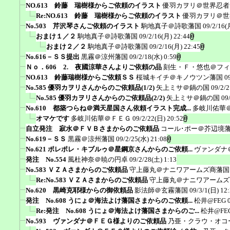
NO.613 鈴藤 瑞樹様からご依頼のイラスト
優羽カヲリ＠世界忍者
Re:NO.613 鈴藤 瑞樹様からご依頼のイラスト
優羽カヲリ＠世
No.503 芹沢琴さんご依頼のイラスト
駒地真子＠詩歌藩国
09/2/16(
おまけ１／２
駒地真子＠詩歌藩国
09/2/16(月) 22:44
おまけ２／２
駒地真子＠詩歌藩国
09/2/16(月) 22:45
No.616－ＳＳ提出
黒霧＠涼州藩国
09/2/18(水) 0:59
Ｎｏ．606 2. 夜國涼華さんよりご依頼の品
刻生・Ｆ・悠也＠フィ
NO.613 鈴藤瑞樹様からご依頼ＳＳ
桜城キイチ＠キノウツン藩国
0
No.585 優羽カヲリさんからのご依頼品(1/2)
矢上ミサ＠鍋の国
09/2/2
No.585 優羽カヲリさんからのご依頼品(2/2)
矢上ミサ＠鍋の国
09
No.610 都築つらね＠満天星国さん依頼イラスト完成...
多岐川佑華
オマケです
多岐川佑華＠ＦＥＧ
09/2/22(日) 20:52
自立発注 寂水＠ＦＶＢさまからのご依頼品
コール･ポー＠芥辺境
No.619－ＳＳ
黒霧＠涼州藩国
09/2/25(水) 21:08
No.621 ポレポレ・キブルゥ＠星鋼京さんからのご依頼...
ヴァンダナ
発注 No.554
風杜神奈＠暁の円卓
09/2/28(土) 1:13
No.583 ＶＺＡさまからのご依頼品
守上藤丸＠ナニワアームズ商藩国
Re:No.583 ＶＺＡさまからのご依頼品
守上藤丸＠ナニワアームズ
No.620 黒崎克耶様からの御依頼品
影法師＠玄霧藩国
09/3/1(日) 12
発注 No.608 うにょ＠海法よけ藩国さまからのご依頼...
松井@FEG
Re:発注 No.608 うにょ＠海法よけ藩国さまからのご...
松井@FE
No.593 ヴァンダナ＠ＦＥＧ様よりのご依頼品
乃亜・クラウ・オコ