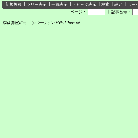
新規投稿
┃
ツリー表示
┃
一覧表示
┃
トピック表示
┃
検索
┃
設定
┃
ホー
┃
ページ：
記事番号：
茶板管理担当 リバーウィンド＠akiharu国