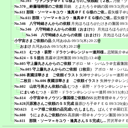
No.593 ヴァンダナ＠ＦＥＧ様よりのご依頼絵（２枚...
乃亜・ク
No.570＿鈴藤瑞樹様のご依頼
田鍋 とよたろう＠鍋の国
09/3/2(月) 
No.611 那限・ソーマ＝キユウ・逢真＠ＦＥＧ様のご依...
霰矢蝶子＠
No.611 那限・ソーマ＝キユウ・逢真＠ＦＥＧ様のご依...
霰矢蝶
No.546 八守時緒さんからの依頼
月光ほろほろ@たけきの藩国
09/3
No.546 八守時緒さんからの依頼（おまけ1）
月光ほろほろ@た
No.546 八守時緒さんからの依頼（おまけ2）
月光ほろほろ
小宇宙さまご依頼の品
久珂あゆみ
09/3/5(木) 20:22
おまけ
久珂あゆみ
09/3/5(木) 20:23
No.413 むつき・萩野・ドラケン＠レンジャー連邦様...
忌闇装介＠ak
No.624－ＳＳ提出
黒霧＠涼州藩国
09/3/8(日) 13:46
No.605 守上藤丸さんからのご依頼
アポロ・Ｍ・シバムラ＠玄霧藩国
No.605 守上藤丸さんからのご依頼（2枚目）
アポロ・Ｍ・シバム
No.606 夜國涼華さま ご依頼イラスト
矢神サク＠レンジャー連邦
0
二枚目：No.606 夜國涼華さま ご依頼イラスト
矢神サク＠レン
No.602 山吹弓美さん依頼の品
むつき・萩野・ドラケン＠レンジャ
にまいめ
むつき・萩野・ドラケン＠レンジャー連邦
09/3/11(水) 
No.614 小宇宙＠キノウツン藩国様ご依頼のSS
比野青狸＠キノウツ
No.628川原雅さんご依頼のＳＳ完成
藤原ひろ子＠ＦＥＧ
09/3/20(金)
NO.623 ミーア様ご依頼の品完成いたしました。
ぱんくす＠羅幻王
No.608 うにょさんご依頼のSS
高原鋼一郎＠キノウツン藩国
09/3/3
No.611 那限・ソーマ＝キユウ・逢真さんＳＳ完成し...
芹沢琴＠Ｆ