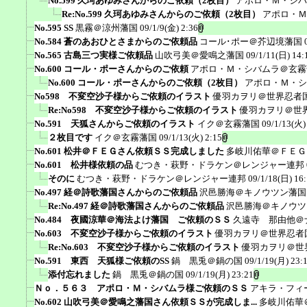
No.599 久珂あゆみさんからのご依頼（2枚目）
アポロ・Ｍ・シバ
Re:No.599 久珂あゆみさんからのご依頼（2枚目）
アポロ・Ｍ
No.595 SS
黒霧＠涼州藩国
09/1/9(金) 2:36
No.584 蒼のあおひとさまからのご依頼品
コール･ポー＠芥辺境藩国
No.565 古島三つ実様ご依頼品
山吹弓美＠愛鳴之藩国
09/1/11(日) 14:
No.600 コール・ポーさんからのご依頼
アポロ・Ｍ・シバムラ＠玄霧
No.600 コール・ポーさんからのご依頼（2枚目）
アポロ・Ｍ・シ
No598 不変空沙子様からご依頼のイラスト
優羽カヲリ＠世界忍者
Re:No598 不変空沙子様からご依頼のイラスト
優羽カヲリ＠世
No.591 天狐さんからご依頼のイラスト
イク＠玄霧藩国
09/1/13(火)
２枚目です
イク＠玄霧藩国
09/1/13(火) 2:15
No.601 松井＠ＦＥＧさん依頼ＳＳ完成しました
多岐川佑華＠ＦＥＧ
No.601 松井様依頼の品
むつき・萩野・ドラケン＠レンジャー連邦
そのに
むつき・萩野・ドラケン＠レンジャー連邦
09/1/18(日) 16
No.497 経＠詩歌藩国さんからのご依頼品
沢邑勝海＠キノウツン藩国
Re:No.497 経＠詩歌藩国さんからのご依頼品
沢邑勝海＠キノウツ
No.484 夜國涼華＠海法よけ藩国 ご依頼のＳＳ
久遠寺 那由他＠
No.603 不変空沙子様からご依頼のイラスト
優羽カヲリ＠世界忍者
Re:No.603 不変空沙子様からご依頼のイラスト
優羽カヲリ＠世
No.591 東西 天狐様ご依頼のSS
鍋 黒兎＠鍋の国
09/1/19(月) 23:
添付忘れました
鍋 黒兎＠鍋の国
09/1/19(月) 23:21
Ｎｏ．５６３ アポロ・Ｍ・シバムラ様ご依頼のＳＳ
アキラ・フィ
No.602 山吹弓美＠愛鳴之藩国さん依頼ＳＳが完成しま...
多岐川佑華