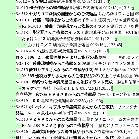
No612－ＳＳ提出
黒霧＠涼州藩国
09/2/13(金) 23:04
No.615 和子様からの御依頼品
影法師＠玄霧藩国
09/2/15(日) 3:34
No.562 ヤガミユマ@鍋の国様からのご依頼品
ちひろ@リワマヒ国
09
NO.613 鈴藤 瑞樹様からご依頼のイラスト
優羽カヲリ＠世界忍者
Re:NO.613 鈴藤 瑞樹様からご依頼のイラスト
優羽カヲリ＠世
No.503 芹沢琴さんご依頼のイラスト
駒地真子＠詩歌藩国
09/2/16(
おまけ１／２
駒地真子＠詩歌藩国
09/2/16(月) 22:44
おまけ２／２
駒地真子＠詩歌藩国
09/2/16(月) 22:45
No.616－ＳＳ提出
黒霧＠涼州藩国
09/2/18(水) 0:59
Ｎｏ．606 2. 夜國涼華さんよりご依頼の品
刻生・Ｆ・悠也＠フィ
NO.613 鈴藤瑞樹様からご依頼ＳＳ
桜城キイチ＠キノウツン藩国
0
No.585 優羽カヲリさんからのご依頼品(1/2)
矢上ミサ＠鍋の国
09/2/2
No.585 優羽カヲリさんからのご依頼品(2/2)
矢上ミサ＠鍋の国
09
No.610 都築つらね＠満天星国さん依頼イラスト完成...
多岐川佑華
オマケです
多岐川佑華＠ＦＥＧ
09/2/22(日) 20:52
自立発注 寂水＠ＦＶＢさまからのご依頼品
コール･ポー＠芥辺境
No.619－ＳＳ
黒霧＠涼州藩国
09/2/25(水) 21:08
No.621 ポレポレ・キブルゥ＠星鋼京さんからのご依頼...
ヴァンダナ
発注 No.554
風杜神奈＠暁の円卓
09/2/28(土) 1:13
No.583 ＶＺＡさまからのご依頼品
守上藤丸＠ナニワアームズ商藩国
Re:No.583 ＶＺＡさまからのご依頼品
守上藤丸＠ナニワアームズ
No.620 黒崎克耶様からの御依頼品
影法師＠玄霧藩国
09/3/1(日) 12
発注 No.608 うにょ＠海法よけ藩国さまからのご依頼...
松井@FEG