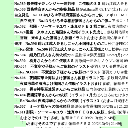
No.589 霰矢蝶子＠レンジャー連邦様 ご依頼のＳＳ
緋乃江戌人＠る
No.560 西條華音さんからの御依頼品
橘＠akiharu国
09/1/24(土) 18:38
自立発注 No.13 やひろ＠宰相府藩国さんからのご依...
アポロ・Ｍ
自立発注 No.13 やひろ＠宰相府藩国さんからのご依...
アポロ・
No.592 那限・ソーマ＝キユウ・逢真＠ＦＥＧ 様ご依...
夜國涼華＠
No.424雷羅 来＠よんた藩国さん依頼イラスト完成し...
多岐川佑華
雷羅 来＠よんた藩国さん依頼イラストおまけ
多岐川佑華＠Ｆ
発注 No.596 緋乃江戌人＠るしにゃん王国様よりのご...
松井@FEG
Re:発注 No.596 緋乃江戌人＠るしにゃん王国様より...
松井@FE
No.594 緋乃江戌人さん御依頼のSS
里樹澪＠満天星国
09/2/2(月) 2:
No.590 松井さんからのご依頼ＳＳ
高原鋼一郎＠キノウツン藩国
09
NO.604 不変空沙子様からご依頼のイラスト
優羽カヲリ＠世界忍者
Re:NO.604 不変空沙子様からご依頼のイラスト
優羽カヲリ＠世
No.606 夜國涼華＠海法よけ藩国さん依頼イラスト完...
多岐川佑華
夜國涼華＠海法よけ藩国さん依頼イラストおまけ
多岐川佑華＠
No.588 雹＠神聖巫連盟さんからご依頼品
日向美弥＠紅葉国
09/2/7
No.484 夜國涼華さんからの依頼（イラスト3
月光ほろほろ@たけき
Re:No.484 夜國涼華さんからの依頼（イラスト3（おま...
月光ほ
No.607 ミーア様からの御依頼品
影法師＠玄霧藩国
09/2/8(日) 21:23
No.611 那限・ソーマ＝キユウ・逢真＠ＦＥＧさん依頼...
多岐川佑華
おまけその１です
多岐川佑華＠ＦＥＧ
09/2/13(金) 21:49
:おまけその２です
多岐川佑華＠ＦＥＧ
09/2/13(金) 21:49