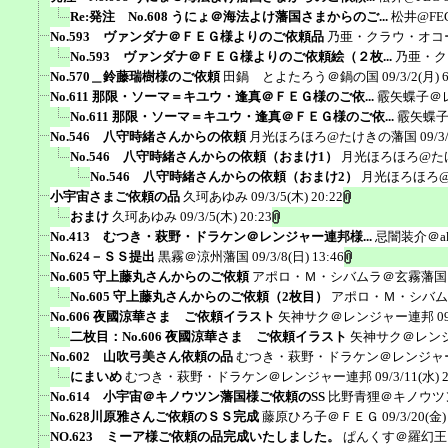
Re:発注 No.608 うにょ＠海法よけ藩国さまからのご...
松井@FE
No.593 ヴァンダナ＠ＦＥＧ様よりのご依頼品
乃亜・クラウ・オコ
No.593 ヴァンダナ＠ＦＥＧ様よりのご依頼絵（２枚...
乃亜・ク
No.570＿鈴藤瑞樹様のご依頼
田鍋 とよたろう＠鍋の国
09/3/2(月) 
No.611 那限・ソーマ＝キユウ・逢真＠ＦＥＧ様のご依...
霰矢蝶子＠
No.611 那限・ソーマ＝キユウ・逢真＠ＦＥＧ様のご依...
霰矢蝶
No.546 八守時緒さんからの依頼
月光ほろほろ@たけきの藩国
09/3
No.546 八守時緒さんからの依頼（おまけ1）
月光ほろほろ@た
No.546 八守時緒さんからの依頼（おまけ2）
月光ほろほろ
小宇宙さまご依頼の品
久珂あゆみ
09/3/5(木) 20:22
おまけ
久珂あゆみ
09/3/5(木) 20:23
No.413 むつき・萩野・ドラケン＠レンジャー連邦様...
忌闇装介＠ak
No.624－ＳＳ提出
黒霧＠涼州藩国
09/3/8(日) 13:46
No.605 守上藤丸さんからのご依頼
アポロ・Ｍ・シバムラ＠玄霧藩国
No.605 守上藤丸さんからのご依頼（2枚目）
アポロ・Ｍ・シバム
No.606 夜國涼華さま ご依頼イラスト
矢神サク＠レンジャー連邦
0
二枚目：No.606 夜國涼華さま ご依頼イラスト
矢神サク＠レン
No.602 山吹弓美さん依頼の品
むつき・萩野・ドラケン＠レンジャ
にまいめ
むつき・萩野・ドラケン＠レンジャー連邦
09/3/11(水) 
No.614 小宇宙＠キノウツン藩国様ご依頼のSS
比野青狸＠キノウツ
No.628川原雅さんご依頼のＳＳ完成
藤原ひろ子＠ＦＥＧ
09/3/20(金)
NO.623 ミーア様ご依頼の品完成いたしました。
ぱんくす＠羅幻王