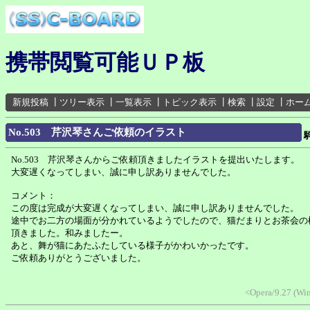
携帯閲覧可能ＵＰ板
新規投稿
┃
ツリー表示
┃
一覧表示
┃
トピック表示
┃
検索
┃
設定
┃
ホー
No.503 芹沢琴さんご依頼のイラスト
No.503 芹沢琴さんからご依頼頂きましたイラストを提出いたします。
大変遅くなってしまい、誠に申し訳ありませんでした。
コメント：
この度は完成が大変遅くなってしまい、誠に申し訳ありませんでした。
途中でお二方の場面が分かれているようでしたので、猫だまりとお茶会の
頂きました。和みましたー。
あと、舞が猫にあたふたしている様子がかわいかったです。
ご依頼ありがとうございました。
<Opera/9.27 (Wi