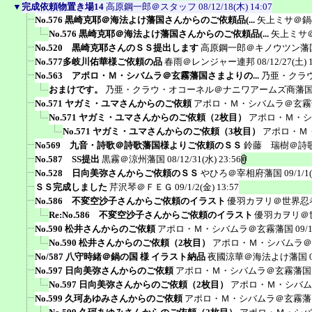
▼
完成依頼物置き場14
高原鋼一郎＠スタッフ
08/12/18(木) 14:07
No.576 黒崎克耶＠海法よけ藩国さんからのご依頼品(...
矢上ミサ＠鍋
No.576 黒崎克耶＠海法よけ藩国さんからのご依頼品(...
矢上ミサ
No.520 黒崎克耶さんのＳＳ提出します
高原鋼一郎＠キノウツン藩
No.577多岐川佑華様ご依頼の品
春雨＠レンジャー連邦
08/12/27(土) 
No.563 アポロ・Ｍ・シバムラ＠玄霧藩国さまよりの...
乃亜・クラ
おまけです。
乃亜・クラウ・オコーネル＠ナニワアームズ商藩
No.571 ヤガミ・ユマさんからのご依頼
アポロ・Ｍ・シバムラ＠玄霧
No.571 ヤガミ・ユマさんからのご依頼（2枚目）
アポロ・Ｍ・シ
No.571 ヤガミ・ユマさんからのご依頼（3枚目）
アポロ・Ｍ
No569 九音・詩歌＠詩歌藩国様よりご依頼のＳＳ
鈴藤 瑞樹＠詩
No.587 SS提出
黒霧＠涼州藩国
08/12/31(水) 23:56
No.528 日向美弥さんからご依頼のＳＳ
やひろ＠宰相府藩国
09/1/1
ＳＳ完成しました
芹沢琴＠ＦＥＧ
09/1/2(金) 13:57
No.586 不変空沙子さんからご依頼のイラスト
優羽カヲリ＠世界忍
Re:No.586 不変空沙子さんからご依頼のイラスト
優羽カヲリ＠
No.590 松井さんからのご依頼
アポロ・Ｍ・シバムラ＠玄霧藩国
09/
No.590 松井さんからのご依頼（2枚目）
アポロ・Ｍ・シバムラ＠
No/587 八守時緒＠鍋の国 様 イラスト納品
夜國涼華＠海法よけ藩国
No.597 日向美弥さんからのご依頼
アポロ・Ｍ・シバムラ＠玄霧藩国
No.597 日向美弥さんからのご依頼（2枚目）
アポロ・Ｍ・シバム
No.599 久珂あゆみさんからのご依頼
アポロ・Ｍ・シバムラ＠玄霧藩