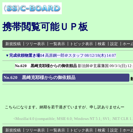
携帯閲覧可能ＵＰ板
新規投稿
┃
ツリー表示
┃
一覧表示
┃
トピック表示
┃
検索
┃
設定
┃
ホー
▼
完成依頼物置き場14
高原鋼一郎＠スタッフ
08/12/18(木) 14:07
No.620 黒崎克耶様からの御依頼品
影法師＠玄霧藩国
09/3/1(日) 12
No.620 黒崎克耶様からの御依頼品
こちらになります。納期を若干過ぎていますが、申し訳ありませんー
<Mozilla/4.0 (compatible; MSIE 6.0; Windows NT 5.1; SV1; .NET CLR 1
新規投稿
┃
ツリー表示
┃
一覧表示
┃
トピック表示
┃
検索
┃
設定
┃
ホー