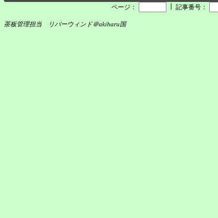
┃
ページ：
記事番号：
茶板管理担当 リバーウィンド＠akiharu国